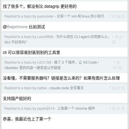
找了很多个，都没有比 datagrip 更好用的
Replied to a topic by yuancoder
分享一个 vim 和 tmux 的小技巧
7 月 28 日
›
@
theprimone
比如测试
Replied to a topic by Leon6868
为什么现在 CLI agent 应用那么火，
7 月 27
›
日
GUI 不好用吗？
cli 可以很容易封装到别的工具里
Replied to a topic by LICC168
做了 3 个插件，让 VS Code /
7 月
›
27 日
Obsidian 里的内容一键变成公开链接
没看懂，不需要服务器吗？链接是怎么来的？如果有图片怎么处理
Replied to a topic by daifee
claude code 全军覆灭
7 月 27 日
›
支持国产挺好的
Replied to a topic by ysyah2019
上架第一个 chrome 插件
7 月 27 日
›
恭喜，我最近也上了第一个