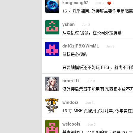
kangmang92
1
Jun 3
16 寸几乎裸用, 外接屏主要作用是隔
yshan
Jun 3
从没接过 键鼠，在公司外接屏幕
dnfQzjPBXtWmML
Jun 3
鼠标是必须的
只要触摸板还不能玩 FPS ，就离不
brom111
Jun 3
没外接显示器不能用啊 东西根本放不
windorz
Jun 3
16 寸 MBP 真裸用了好几年, 今年实
weicools
Jun 3
基本都裸用，公司配的显示器是 lg ultr