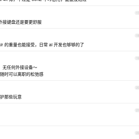
1
，外接键盘还是要更舒服
1
air 的重量也能接受，日常 ai 开发也够够的了
1
年了，无任何外接设备～
随时可以离职的松弛感
2
护那些玩意
2
2