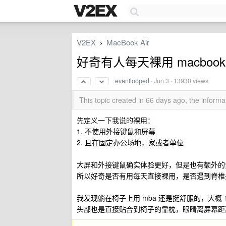
V2EX
MacBook Air
›
好奇有人每天裸用 macbook
eventlooped
·
Jun 3
· 13930 views
This topic created in 66 days ago, the infor
先定义一下我说的裸用：
1. 不使用外接键鼠和屏幕
2. 且在固定办公场地，家或者单位
大屏和外接键鼠确实体验更好，但是也有额外的
所以好奇是否有用每天直接裸用，是否遇到脊椎
我发现躺在椅子上用 mba 还是挺舒服的，大概 
头部也是直接贴合到椅子的靠枕，眼睛离屏幕距