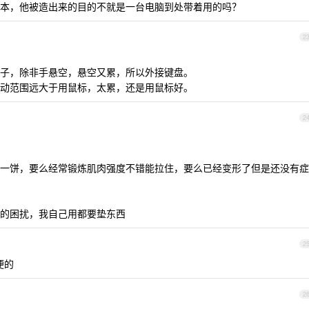
本，他被造出来的目的不就是一台电脑到处带着用的吗？
2
子，除非手悬空，悬空又累，所以外接键盘。
动范围远大于用鼠标，太累，还是用鼠标好。
2
一饼，要么经常锻炼肌肉强度不错能拉住，要么已经变形了但是还没有症
的困扰，我自己用都要垫东西
2
便的
2