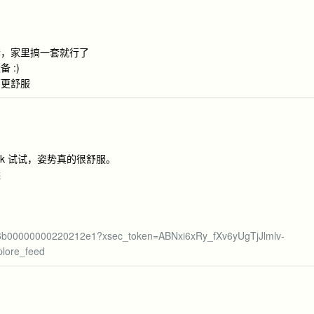
套，家里搞一套就行了
 :)
面更舒服
ok 试试，姿势真的很舒服。
远
：
0b6b00000000220212e1?xsec_token=ABNxi6xRy_fXv6yUgTjJlmlv-
lore_feed