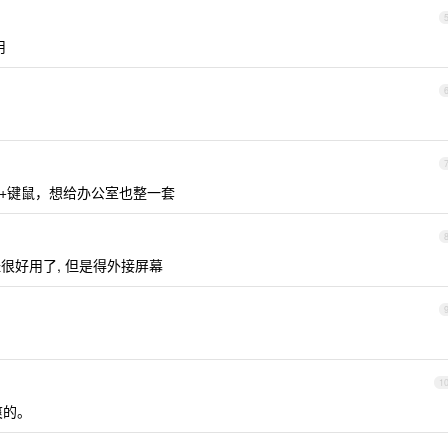
用
0hz+键鼠，想给办公室也整一套
经很好用了, 但是得外接屏幕
1
爽的。