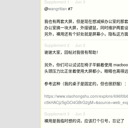
Supplement 1 ·
Jun 3
@
wangritian
#7
我也有两套大屏，但是现在想减掉办公室的那
办公室搞一块大屏，外接键鼠，同时维护两套设备
另外，裸用还有个好处就是屏幕小，隐私这方
Supplement 2 ·
Jun 3
谢谢大家，回帖对我很有帮助！
另外，你们可以试试在椅子平躺着使用 macbo
头颈压力比正坐着使用大屏都小，眼睛也离得
参考这种（我的桌子是固定的，但也很舒服）
https://www.xiaohongshu.com/explore/696f
c5kHACjzSgGO4GBrG2gM=&source=web_exp
Supplement 3 ·
Jun 3
裸用是我临时想的词，应该打个引号，忘记了