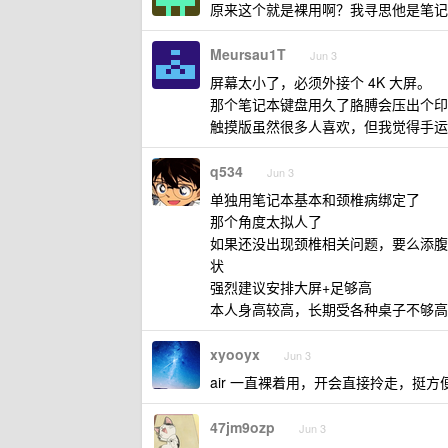
原来这个就是裸用啊？我寻思他是笔记
Meursau1T
Jun 3
屏幕太小了，必须外接个 4K 大屏。
那个笔记本键盘用久了胳膊会压出个印
触摸版虽然很多人喜欢，但我觉得手运
q534
Jun 3
单独用笔记本基本和颈椎病绑定了
那个角度太拟人了
如果还没出现颈椎相关问题，要么添腹
状
强烈建议安排大屏+足够高
本人身高较高，长期受各种桌子不够高
xyooyx
Jun 3
air 一直裸着用，开会直接拎走，挺方
47jm9ozp
Jun 3