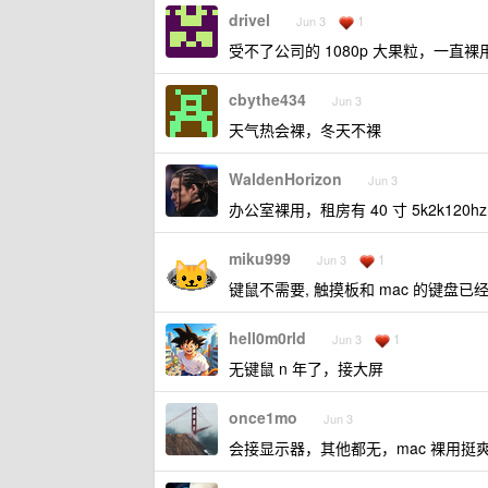
drivel
1
Jun 3
受不了公司的 1080p 大果粒，一直裸
cbythe434
Jun 3
天气热会裸，冬天不裸
WaldenHorizon
Jun 3
办公室裸用，租房有 40 寸 5k2k12
miku999
1
Jun 3
键鼠不需要, 触摸板和 mac 的键盘已
hell0m0rld
1
Jun 3
无键鼠 n 年了，接大屏
once1mo
Jun 3
会接显示器，其他都无，mac 裸用挺