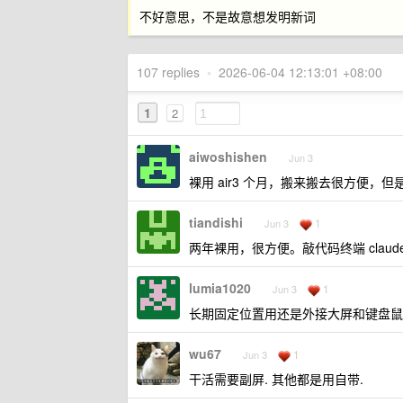
不好意思，不是故意想发明新词
107 replies
•
2026-06-04 12:13:01 +08:00
1
2
aiwoshishen
Jun 3
裸用 air3 个月，搬来搬去很方便
tiandishi
1
Jun 3
两年裸用，很方便。敲代码终端 claud
lumia1020
1
Jun 3
长期固定位置用还是外接大屏和键盘鼠标，
wu67
1
Jun 3
干活需要副屏. 其他都是用自带.