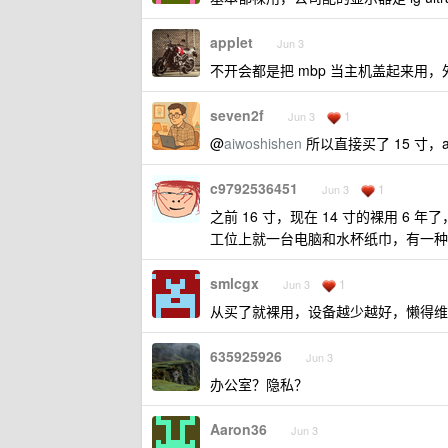
applet
Jun 3
不开会都是把 mbp 当主机盖起来用
seven2f
1
Jun 3
@
aiwoshishen
所以直接买了 15 寸，
c9792536451
1
Jun 3
之前 16 寸，现在 14 寸的裸用 6 
工位上就一台电脑和水杯纸巾，有一种
smlcgx
1
Jun 3
从买了就裸用，设备越少越好，懒得维
635925926
Jun 3
办公室？隐私？
Aaron36
Jun 3