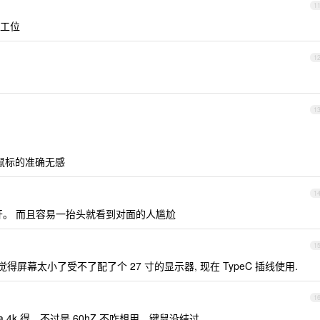
1
离工位
1
1
开鼠标的准确无感
1
开。 而且容易一抬头就看到对面的人尴尬
1
在觉得屏幕太小了受不了配了个 27 寸的显示器, 现在 TypeC 插线使用.
1
a 4k 得，不过是 60hZ 不咋想用，键鼠没结过