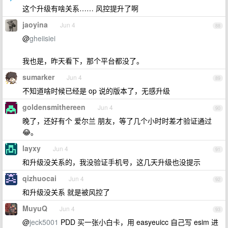
这个升级有啥关系…… 风控提升了啊
jaoyina
Jun 4
88
@
gheiisiei
我也是，昨天看下，那个平台都没了。
sumarker
Jun 4
89
不知道啥时候已经是 op 说的版本了，无感升级
goldensmithereen
Jun 4
90
晚了，还好有个 爱尔兰 朋友，等了几个小时时差才验证通过
😂。
layxy
Jun 4
91
和升级没关系的，我没验证手机号，这几天升级也没提示
qizhuocai
Jun 4
92
和升级没关系 就是被风控了
MuyuQ
Jun 4
93
@
jeck5001
PDD 买一张小白卡，用 easyeuicc 自己写 esim 进