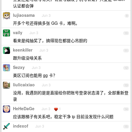
认证都会弹
lujiaosama
Jun 3
9
开多个号还得搞多张 GG 卡，难啊。
vaily
Jun 3
10
看来是纯抽奖了，搞得现在都提心吊胆的
keenkiller
Jun 3
11
跟升级没啥关系
Sezxy
Jun 3
12
美区订阅也能用 gg 卡？
liulicaixiao
Jun 3
13
没用，我遇到的是是直接给你把账号登录状态清了，全部重新登
录
HeHeDaGe
Jun 3
1
14
应该跟梯子有关系吧，稳定干净 ip 目前没发现什么问题
indexof
Jun 3
15