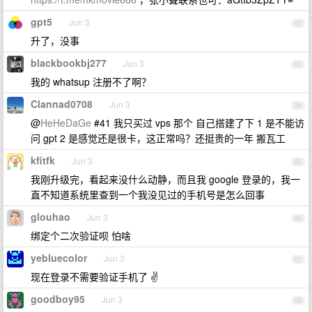
gpt5
Jun 3
52
升了，没事
blackbookbj277
Jun 3
53
我的 whatsup 注册不了啊？
Clannad0708
Jun 3
54
@
HeHeDaGe
#41 我只买过 vps 那个 自己搭建了下 1 是不能访
问 gpt 2 是感觉还是很卡，这正常吗？还挺贵的一年 搬瓦工
kfitfk
Jun 3
55
我刚升级完，看起来没什么动静，而且我 google 登录的，我一
直不知道系统里查到一个我没见过的手机号是怎么回事
glouhao
Jun 3
56
绑定个二次验证呗 怕啥
yebluecolor
Jun 3
57
现在登录不需要验证手机了 ✌️
goodboy95
Jun 3
58