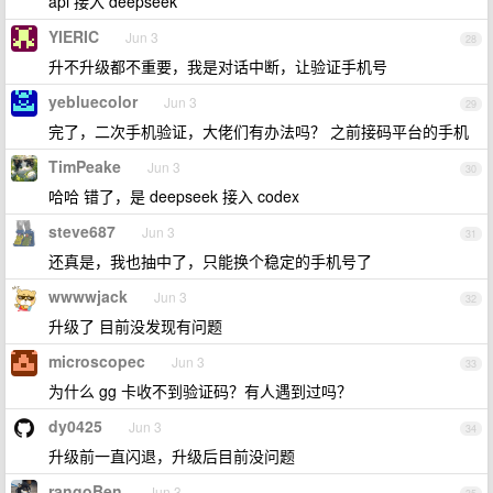
api 接入 deepseek
YIERIC
Jun 3
28
升不升级都不重要，我是对话中断，让验证手机号
yebluecolor
Jun 3
29
完了，二次手机验证，大佬们有办法吗？ 之前接码平台的手机
TimPeake
Jun 3
30
哈哈 错了，是 deepseek 接入 codex
steve687
Jun 3
31
还真是，我也抽中了，只能换个稳定的手机号了
wwwwjack
Jun 3
32
升级了 目前没发现有问题
microscopec
Jun 3
33
为什么 gg 卡收不到验证码？有人遇到过吗？
dy0425
Jun 3
34
升级前一直闪退，升级后目前没问题
rangoBen
Jun 3