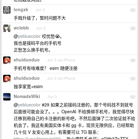
longxk
Jun 3
47
手贱升级了，暂时问题不大
wclebb
Jun 3
48
@
yebluecolor
哎忧愁😭。
我也是接码平台的手机号
正愁怎么换手机号。
shuiduoduo
Jun 3 via iPhone
49
手机号有啥难度？ esim 随便注册
shuiduoduo
Jun 3 via iPhone
50
独享家宽+esim
NomadsWiki
Jun 3
51
@
yebluecolor
#29 如果之前接码注册的，那个号码找不到就号
后面很可能会没了。。。OpenAI 不给换绑手机号，我觉得尽快
迁移到用自己的卡注册的新号吧，不然后面弹了二次验证就不给
机会了，我这有美国实体卡和 gg 卡，现货无限供应，已经帮助
几十位 V 友安心用上，有需要可以 TG 联系：
https://t.me/hkmovie666
，张小聋联系也可：aGttb3ZpZTY=