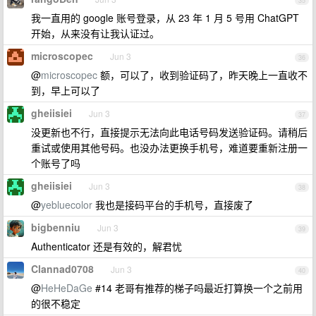
35
我一直用的 google 账号登录，从 23 年 1 月 5 号用 ChatGPT
开始，从来没有让我认证过。
microscopec
Jun 3
36
@
microscopec
额，可以了，收到验证码了，昨天晚上一直收不
到，早上可以了
gheiisiei
Jun 3
37
没更新也不行，直接提示无法向此电话号码发送验证码。请稍后
重试或使用其他号码。也没办法更换手机号，难道要重新注册一
个账号了吗
gheiisiei
Jun 3
38
@
yebluecolor
我也是接码平台的手机号，直接废了
bigbenniu
Jun 3
39
Authenticator 还是有效的，解君忧
Clannad0708
Jun 3
40
@
HeHeDaGe
#14 老哥有推荐的梯子吗最近打算换一个之前用
的很不稳定