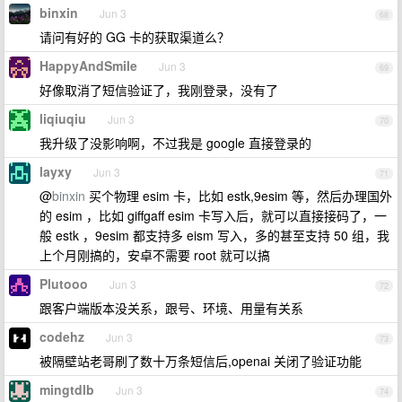
binxin
Jun 3
68
请问有好的 GG 卡的获取渠道么？
HappyAndSmile
Jun 3
69
好像取消了短信验证了，我刚登录，没有了
liqiuqiu
Jun 3
70
我升级了没影响啊，不过我是 google 直接登录的
layxy
Jun 3
71
@
binxin
买个物理 esim 卡，比如 estk,9esim 等，然后办理国外
的 esim ，比如 giffgaff esim 卡写入后，就可以直接接码了，一
般 estk ，9esim 都支持多 eism 写入，多的甚至支持 50 组，我
上个月刚搞的，安卓不需要 root 就可以搞
Plutooo
Jun 3
72
跟客户端版本没关系，跟号、环境、用量有关系
codehz
Jun 3
73
被隔壁站老哥刷了数十万条短信后,openai 关闭了验证功能
mingtdlb
Jun 3
74