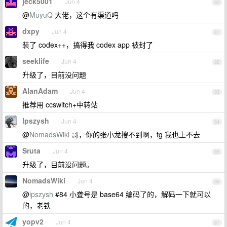
jeck5001
Jun 4
80
@
MuyuQ
大佬，这个有渠道吗
dxpy
Jun 4
81
装了 codex++，搞得我 codex app 被封了
seeklife
Jun 4
82
升级了，目前没问题
AlanAdam
Jun 4
83
推荐用 ccswitch+中转站
lpszysh
Jun 4
84
@
NomadsWiki
哥，你的张小龙搜不到啊，tg 我也上不去
Sruta
Jun 4
85
升级了，目前没问题。
NomadsWiki
Jun 4
86
@
lpszysh
#84 小聋号是 base64 编码了的，解码一下就可以
的，老铁
yopv2
Jun 4
87