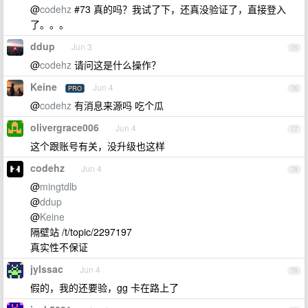
@
codehz
#73 真的吗？我试了下，还真没验证了，直接登入
了。。。
ddup
Jun 3
75
@
codehz
请问这是什么操作？
Keine
Jun 4
PRO
76
@
codehz
有消息来源吗 吃个瓜
olivergrace006
Jun 4
77
这个跟账号有关，没升级也这样
codehz
Jun 4
78
@
mingtdlb
@
ddup
@
Keine
隔壁站 /t/topic/2297197
真实性不保证
jyIssac
Jun 4
79
假的，我的还要验，gg 卡在路上了