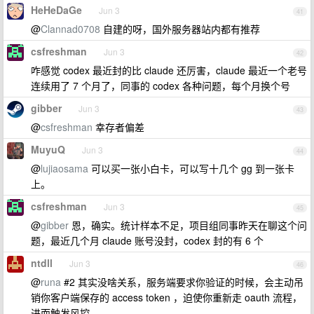
HeHeDaGe
Jun 3
41
@
Clannad0708
自建的呀，国外服务器站内都有推荐
csfreshman
Jun 3
42
咋感觉 codex 最近封的比 claude 还厉害，claude 最近一个老号
连续用了 7 个月了，同事的 codex 各种问题，每个月换个号
gibber
Jun 3
43
@
csfreshman
幸存者偏差
MuyuQ
Jun 3
44
@
lujiaosama
可以买一张小白卡，可以写十几个 gg 到一张卡
上。
csfreshman
Jun 3
45
@
gibber
恩，确实。统计样本不足，项目组同事昨天在聊这个问
题，最近几个月 claude 账号没封，codex 封的有 6 个
ntdll
Jun 3
46
@
runa
#2 其实没啥关系，服务端要求你验证的时候，会主动吊
销你客户端保存的 access token ，迫使你重新走 oauth 流程，
进而触发风控。