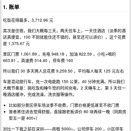
1. 账单
吃饭花得最多，3,712.96 元
其次是住宿，我们大概每三天，两天住车上，一天住酒店（淡季的酒
店真便宜，100 不到就能住还不错的，甚至还可以讲价），这个花费
是 1,375.67 元
景区门票 1,061.89 ，充电 948.18 ，加油 822.59 ，小吃+喝的
663.81 ，高速费 514.40 ，停车费 160
所以我们 30 多天两人总花费 9,259.50 ，平均每人每天 125 元左右
车是混动旅行车，充一次电能跑 150 公里，40 分钟充满。所以我们
大概节奏是：挑吃饭和睡午觉的时间充电，2 天睡车上、第 3 天住一
晚酒店缓冲，完成洗澡，洗衣服等操作。
比如部分景区停车场淡季不收费，门票价格更低甚至不收门票
普者黑住进去觉得舒服，直接跟老板讲价 80 块再续一晚（同款房
型五一是 400+）
对比一下我之前在深圳——房租 5000+，公司停车 200 ，小区停车