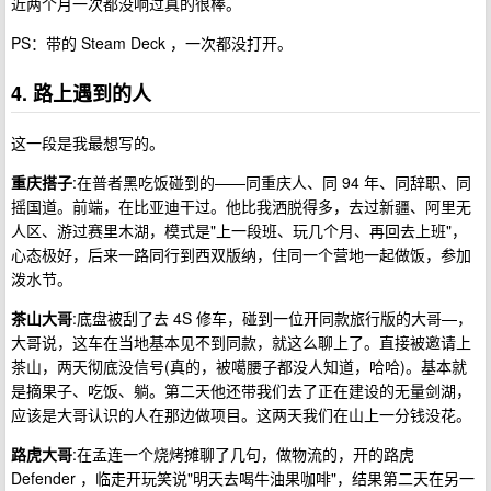
近两个月一次都没响过真的很棒。
PS：带的 Steam Deck ，一次都没打开。
4. 路上遇到的人
这一段是我最想写的。
重庆搭子
:在普者黑吃饭碰到的——同重庆人、同 94 年、同辞职、同
摇国道。前端，在比亚迪干过。他比我洒脱得多，去过新疆、阿里无
人区、游过赛里木湖，模式是"上一段班、玩几个月、再回去上班"，
心态极好，后来一路同行到西双版纳，住同一个营地一起做饭，参加
泼水节。
茶山大哥
:底盘被刮了去 4S 修车，碰到一位开同款旅行版的大哥—，
大哥说，这车在当地基本见不到同款，就这么聊上了。直接被邀请上
茶山，两天彻底没信号(真的，被噶腰子都没人知道，哈哈)。基本就
是摘果子、吃饭、躺。第二天他还带我们去了正在建设的无量剑湖，
应该是大哥认识的人在那边做项目。这两天我们在山上一分钱没花。
路虎大哥
:在孟连一个烧烤摊聊了几句，做物流的，开的路虎
Defender ，临走开玩笑说"明天去喝牛油果咖啡"，结果第二天在另一