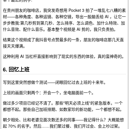
在贵州朋友的咖啡店，我突发奇想用 Pocket 3 拍了一堆乱七八糟的素
材——各种角度、各种运镜、各种空镜，导出一股脑丢给 AI ，让它一
步步教我:第几秒剪到第几秒、怎么排序、怎么调色、加什么特效、加
什么音效、配什么音乐。基本整个视频是 AI 剪的，我只负责拍。
结果这个视频成了我抖音号点赞最多的一条，朋友的咖啡店那几天直
接天天爆满。
这种利用 AI 当杠杆直接影响到了现实的东西的体验，真的蛮神奇的。
6. 回忆上班
写到这里突然想做个测试——闭眼回忆过去上班的十来年。
上班的画面只剩两个：开会一个，坐电脑面前一个。
做过多少项目已经记不清了。那些"明天必须上线"的紧急版本，一个
都想不起。那些自己加班排期、如数家珍的新功能，一个都想不起。
朝夕相处、比和老婆见面次数还多的同事——我记得什么？大概能想
起 70% 的名字。然后……我们聚过餐、我们开过会、会上吵过架。