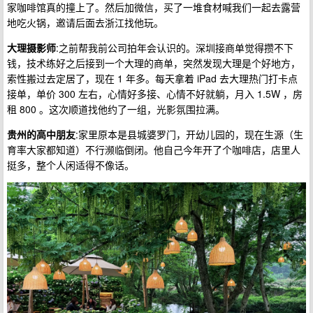
家咖啡馆真的撞上了。然后加微信，买了一堆食材喊我们一起去露营
地吃火锅，邀请后面去浙江找他玩。
大理摄影师
:之前帮我前公司拍年会认识的。深圳接商单觉得攒不下
钱，技术练好之后接到一个大理的商单，突然发现大理是个好地方，
索性搬过去定居了，现在 1 年多。每天拿着 iPad 去大理热门打卡点
接单，单价 300 左右，心情好多接、心情不好就躺，月入 1.5W ，房
租 800 。这次顺道找他约了一组，光影氛围拉满。
贵州的高中朋友
:家里原本是县城婆罗门，开幼儿园的，现在生源（生
育率大家都知道）不行濒临倒闭。他自己今年开了个咖啡店，店里人
挺多，整个人闲适得不像话。