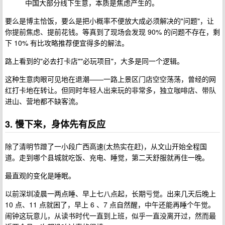
中国大部分线下生意，本质是焦虑产生的。
要么是博主恰饭，要么是把小概率不便放大成必须解决的"问题"，让
你提前焦虑、提前花钱。等真到了现场会发现 90% 的问题不存在，剩
下 10% 有比攻略推荐便宜得多的解法。
路上看到的"必去打卡店""必玩项目"，大多是同一个逻辑。
这种生意肉眼可见地在退潮——一路上景区门店空空荡荡，曾经的网
红打卡地在转让。但同时年轻人出来玩的非常多，独立咖啡店、带队
进山、营地都不缺客流。
3. 慢下来，身体先有反应
除了清明节蹭了一小段广西高速(太热实在赶)，从文山开始全程国
道。走到哪个县城就吃饭、充电、睡觉，第二天舒服就再住一晚。
最直观的变化是睡眠。
以前深圳凌晨一两点睡、早上七八点起，长期亏觉。出来几天后晚上
10 点、11 点就困了，早上 6 、7 点自然醒，中午还能再睡个午觉。
闹钟这玩意儿，从读书时代一直到上班，似乎一直没离开过，然而最