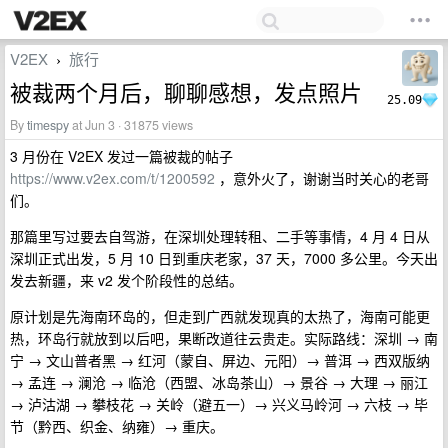
V2EX
旅行
›
被裁两个月后，聊聊感想，发点照片
25.09
By
timespy
at Jun 3 · 31875 views
3 月份在 V2EX 发过一篇被裁的帖子
https://www.v2ex.com/t/1200592
，意外火了，谢谢当时关心的老哥
们。
那篇里写过要去自驾游，在深圳处理转租、二手等事情，4 月 4 日从
深圳正式出发，5 月 10 日到重庆老家，37 天，7000 多公里。今天出
发去新疆，来 v2 发个阶段性的总结。
原计划是先海南环岛的，但走到广西就发现真的太热了，海南可能更
热，环岛行就放到以后吧，果断改道往云贵走。实际路线：深圳 → 南
宁 → 文山普者黑 → 红河（蒙自、屏边、元阳）→ 普洱 → 西双版纳
→ 孟连 → 澜沧 → 临沧（西盟、冰岛茶山）→ 景谷 → 大理 → 丽江
→ 泸沽湖 → 攀枝花 → 关岭（避五一）→ 兴义马岭河 → 六枝 → 毕
节（黔西、织金、纳雍）→ 重庆。