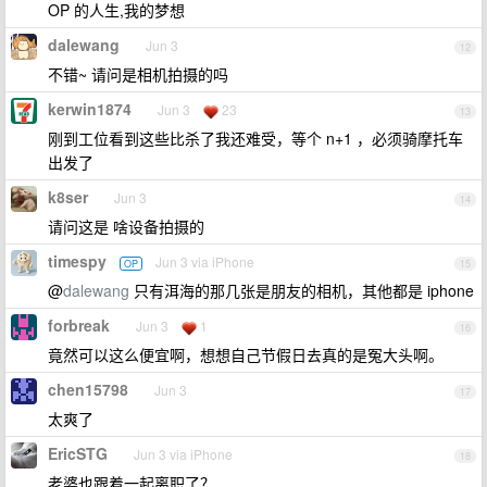
OP 的人生,我的梦想
dalewang
Jun 3
12
不错~ 请问是相机拍摄的吗
kerwin1874
Jun 3
23
13
刚到工位看到这些比杀了我还难受，等个 n+1 ，必须骑摩托车
出发了
k8ser
Jun 3
14
请问这是 啥设备拍摄的
timespy
Jun 3 via iPhone
OP
15
@
dalewang
只有洱海的那几张是朋友的相机，其他都是 iphone
forbreak
Jun 3
1
16
竟然可以这么便宜啊，想想自己节假日去真的是冤大头啊。
chen15798
Jun 3
17
太爽了
EricSTG
Jun 3 via iPhone
18
老婆也跟着一起离职了？