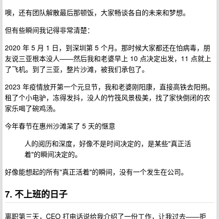
噢，还有团队解散最后那顿饭，大家畅谈各自的未来和梦想。
但有些瞬间我记得非常清楚：
2020 年 5 月 1 日，到深圳第 5 个月。那时候大家都还在怕病毒，朋
友说三亚根本没人——然后我和老婆早上 10 点决定出发，11 点就上
了飞机。到了三亚，整片沙滩，被我们承包了。
2023 年疫情放开第一个元旦节，我和老婆刚阳康，直接高铁去阳朔。
租了个小电驴，冻得发抖，没人的竹筏风景极美，找了家快倒闭的农
家乐喝了碗鸡汤。
今年春节在惠州沙滩呆了 5 天的惬意
人的阅历和深度，好像不是时间决定的，是某些"真正活
着"的瞬间决定的。
好像能想起的所有"真正活着"的瞬间，没有一个发生在公司。
7. 不上班的日子
离职第三天，CEO 打电话说给我介绍了一份工作，让我过去——拒