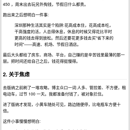
450 ，周末出去玩另外掏钱，节假日什么都贵。
跑出来之后想明白一件事:
深圳那种生活其实是个陷阱:花高成本住，花高成本吃，
干高强度的活，人总得休息，休息的时候又得花比平时
更高的钱去得到放松。然后还要花更多钱去买"省下来的
时间"——高速、机场、节假日酒店。
最后大头都给了房东、商场、平台，自己赚的是辛苦钱里最薄的那一
层。把时间还给自己之后，钱花得挺慢得。
2. 关于焦虑
去版纳之前刷了一堆攻略，博主众口一词:人多、管控差、不方便，租
电动车，过节 100 一天。我都准备付钱了，被对象拦住。
进了版纳才发现，小黄车随处可见，路边随便停，比电瓶车方便十
倍。
这件小事慢慢想明白: