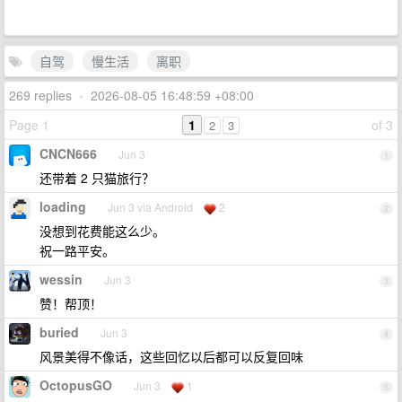
自驾
慢生活
离职
269 replies
•
2026-08-05 16:48:59 +08:00
Page 1
1
of 3
2
3
CNCN666
Jun 3
1
还带着 2 只猫旅行？
loading
Jun 3 via Android
2
2
没想到花费能这么少。
祝一路平安。
wessin
Jun 3
3
赞！帮顶！
buried
Jun 3
4
风景美得不像话，这些回忆以后都可以反复回味
OctopusGO
Jun 3
1
5