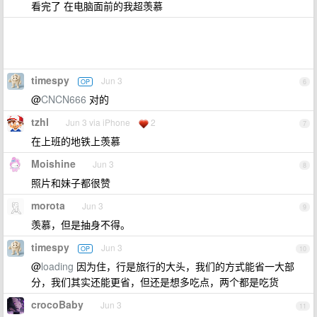
看完了 在电脑面前的我超羡慕
timespy
Jun 3
OP
6
@
CNCN666
对的
tzhl
Jun 3 via iPhone
2
7
在上班的地铁上羡慕
Moishine
Jun 3
8
照片和妹子都很赞
morota
Jun 3
9
羡慕，但是抽身不得。
timespy
Jun 3
OP
10
@
loading
因为住，行是旅行的大头，我们的方式能省一大部
分，我们其实还能更省，但还是想多吃点，两个都是吃货
crocoBaby
Jun 3
11