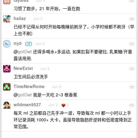
rayless
Jun 3
15
习惯了跑步，21 年开始，一直在跑
hailaz
Jun 3
16
已经不记得从何时开始每晚睡前刷牙了，小学时候都不刷牙（早
上也不刷）
tty0
Jun 3
OP
17
@
gotOwt
还得多喝水+多运动, 如果肛裂不要硬拉, 乳果糖/开塞
露该用用.
NewExist
Jun 3
18
卫生间后必须洗手
TimeNewRome
Jun 3
19
@
gotOwt
我是一天吃 2~3 根香蕉
wildman9527
Jun 3
3
20
每天 ml 之前都自己先手冲一波，导致每次 ml 都一小时以上手
环记录消耗 1000+ 大卡，直接导致脂肪肝逆转和低密度降到正
常范围。