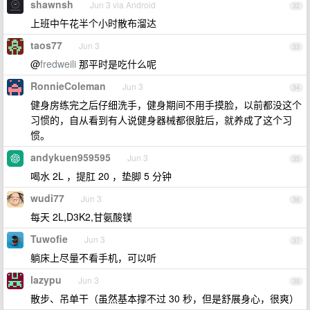
shawnsh
Jun 3 via Android
32
上班中午花半个小时散布溜达
taos77
Jun 3
33
@
fredweili
那平时是吃什么呢
RonnieColeman
Jun 3
34
健身房练完之后仔细洗手，健身期间不用手摸脸，以前都没这个
习惯的，自从看到有人说健身器械都很脏后，就养成了这个习
惯。
andykuen959595
Jun 3
35
喝水 2L ，提肛 20 ，垫脚 5 分钟
wudi77
Jun 3
36
每天 2L,D3K2,甘氨酸镁
Tuwofie
Jun 3
37
躺床上尽量不看手机，可以听
lazypu
Jun 3
38
散步、吊单干（虽然基本撑不过 30 秒，但是舒展身心，很爽）