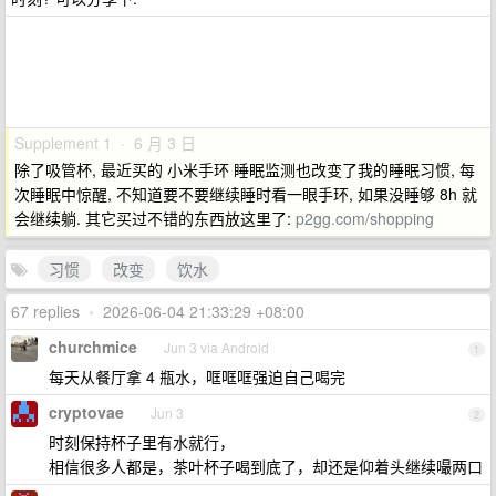
Supplement 1 · 6 月 3 日
除了吸管杯, 最近买的 小米手环 睡眠监测也改变了我的睡眠习惯, 每
次睡眠中惊醒, 不知道要不要继续睡时看一眼手环, 如果没睡够 8h 就
会继续躺. 其它买过不错的东西放这里了:
p2gg.com/shopping
习惯
改变
饮水
67 replies
•
2026-06-04 21:33:29 +08:00
churchmice
Jun 3 via Android
1
每天从餐厅拿 4 瓶水，哐哐哐强迫自己喝完
cryptovae
Jun 3
2
时刻保持杯子里有水就行，
相信很多人都是，茶叶杯子喝到底了，却还是仰着头继续嘬两口