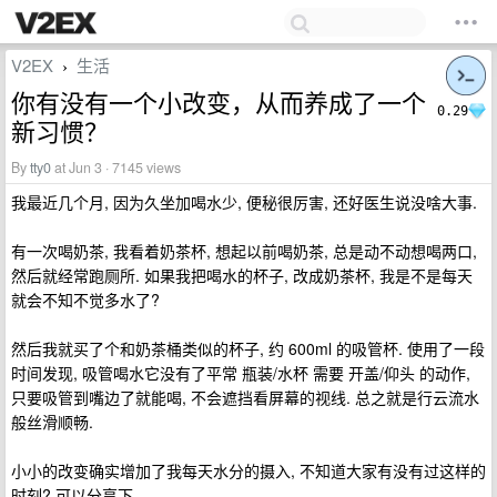
V2EX
生活
›
你有没有一个小改变，从而养成了一个
0.29
新习惯？
By
tty0
at Jun 3 · 7145 views
我最近几个月, 因为久坐加喝水少, 便秘很厉害, 还好医生说没啥大事.
有一次喝奶茶, 我看着奶茶杯, 想起以前喝奶茶, 总是动不动想喝两口,
然后就经常跑厕所. 如果我把喝水的杯子, 改成奶茶杯, 我是不是每天
就会不知不觉多水了?
然后我就买了个和奶茶桶类似的杯子, 约 600ml 的吸管杯. 使用了一段
时间发现, 吸管喝水它没有了平常 瓶装/水杯 需要 开盖/仰头 的动作,
只要吸管到嘴边了就能喝, 不会遮挡看屏幕的视线. 总之就是行云流水
般丝滑顺畅.
小小的改变确实增加了我每天水分的摄入, 不知道大家有没有过这样的
时刻? 可以分享下.