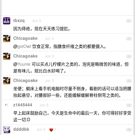
tbxzq
Jun 3
21
因为痔疮，现在天天练习提肛。
Chicagoake
Jun 3
22
@
gotOwt
饮食正常，指膳食纤维之类的都要摄入。
Chicagoake
Jun 3
23
@
Yuunie
可以买点儿柠檬片之类的，泡完是略微苦的味道，但
是有味儿，就比白水好喝了。
Chicagoake
Jun 3
24
坐便；躺床上看手机电脑时尽量不侧身，看剧的话可以适当把腰
抬起悬空，对腰部好一些，还能缓解缓解脊柱侧弯之类的。
z1645444
Jun 3
25
早上起床鼓励自己，今天是生命中的最后一天，你可得好好享受
这一切:D
ddddbk
Jun 3
2
26