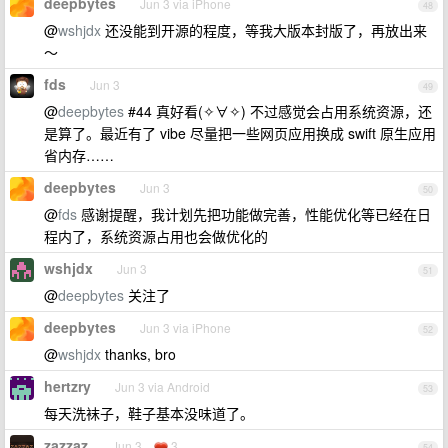
deepbytes
Jun 3 via iPhone
48
@
wshjdx
还没能到开源的程度，等我大版本封版了，再放出来
～
fds
Jun 3
49
@
deepbytes
#44 真好看(✧∀✧) 不过感觉会占用系统资源，还
是算了。最近有了 vibe 尽量把一些网页应用换成 swift 原生应用
省内存……
deepbytes
Jun 3
50
@
fds
感谢提醒，我计划先把功能做完善，性能优化等已经在日
程内了，系统资源占用也会做优化的
wshjdx
Jun 3
51
@
deepbytes
关注了
deepbytes
Jun 3 via iPhone
52
@
wshjdx
thanks, bro
hertzry
Jun 3 via Android
53
每天洗袜子，鞋子基本没味道了。
zazzaz
Jun 3
3
54