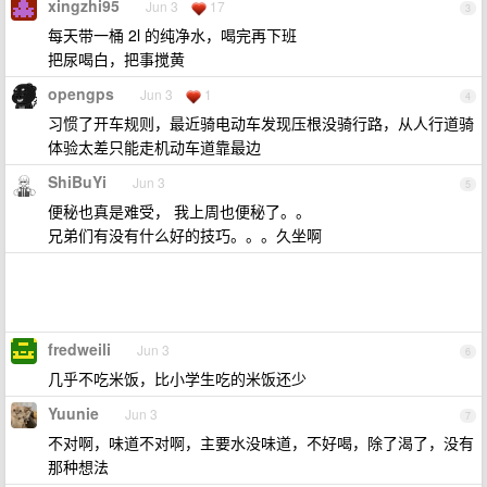
xingzhi95
Jun 3
17
3
每天带一桶 2l 的纯净水，喝完再下班
把尿喝白，把事搅黄
opengps
Jun 3
1
4
习惯了开车规则，最近骑电动车发现压根没骑行路，从人行道骑
体验太差只能走机动车道靠最边
ShiBuYi
Jun 3
5
便秘也真是难受， 我上周也便秘了。。
兄弟们有没有什么好的技巧。。。久坐啊
fredweili
Jun 3
6
几乎不吃米饭，比小学生吃的米饭还少
Yuunie
Jun 3
7
不对啊，味道不对啊，主要水没味道，不好喝，除了渴了，没有
那种想法