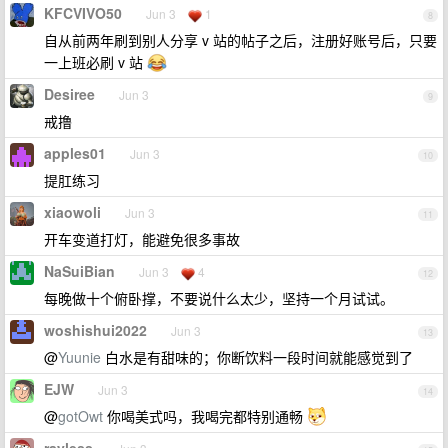
KFCVIVO50
Jun 3
1
8
自从前两年刷到别人分享 v 站的帖子之后，注册好账号后，只要
一上班必刷 v 站
Desiree
Jun 3
9
戒撸
apples01
Jun 3
10
提肛练习
xiaowoli
Jun 3
11
开车变道打灯，能避免很多事故
NaSuiBian
Jun 3
4
12
每晚做十个俯卧撑，不要说什么太少，坚持一个月试试。
woshishui2022
Jun 3
13
@
Yuunie
白水是有甜味的；你断饮料一段时间就能感觉到了
EJW
Jun 3
14
@
gotOwt
你喝美式吗，我喝完都特别通畅