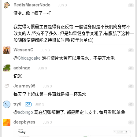
RedisMasterNode
Jun 3
39
健身...像上瘾了一样
我觉得习惯最主要是得有正反馈,一般健身但是不长肌肉身材不
改变的人,坚持不了多久. 但是如果健身手变粗了,有腹肌了这种一
般随随便便都能坚持很长时间(按年为单位)
WessonC
Jun 3
40
@
Chicagoake
泡柠檬片太苦可以用温水，不要开水泡。
acbingo
Jun 3
41
记账
Journey95
Jun 3
42
每天早上起床第一件事就是喝一杯温水
tty0
Jun 3
OP
43
@
acbingo
现在记账都懒了, 都是固定卡支出, 每月看账单😂
deepbytes
Jun 3
44