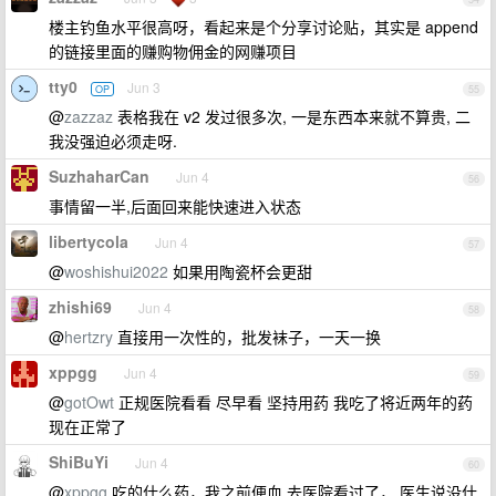
楼主钓鱼水平很高呀，看起来是个分享讨论贴，其实是 append
的链接里面的赚购物佣金的网赚项目
tty0
Jun 3
OP
55
@
zazzaz
表格我在 v2 发过很多次, 一是东西本来就不算贵, 二
我没强迫必须走呀.
SuzhaharCan
Jun 4
56
事情留一半,后面回来能快速进入状态
libertycola
Jun 4
57
@
woshishui2022
如果用陶瓷杯会更甜
zhishi69
Jun 4
58
@
hertzry
直接用一次性的，批发袜子，一天一换
xppgg
Jun 4
59
@
gotOwt
正规医院看看 尽早看 坚持用药 我吃了将近两年的药
现在正常了
ShiBuYi
Jun 4
60
@
xppgg
吃的什么药，我之前便血 去医院看过了， 医生说没什