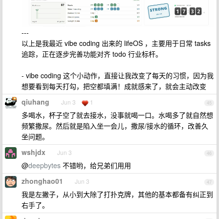
---
以上是我最近 vibe coding 出来的 lifeOS ，主要用于日常 tasks
追踪，正在逐步完善功能对齐 todo 行业标杆。
- vibe coding 这个小动作，直接让我改变了每天的习惯，因为我
想要看到每天打勾，把空都填满！成就感来了，就会主动改变
qiuhang
Jun 3
1
45
多喝水，杯子空了就去接水，没事就喝一口。水喝多了就自然想
频繁撒尿。然后就是陷入坐一会儿，撒尿/接水的循环，改善久
坐问题。
wshjdx
Jun 3
46
@
deepbytes
不错哟，给兄弟们用用
zhonghao01
Jun 3
47
我是左撇子，从小到大除了打扑克牌，其他的基本都备有纠正到
右手了。