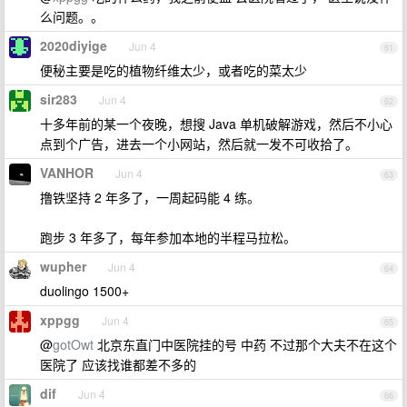
么问题。。
2020diyige
Jun 4
61
便秘主要是吃的植物纤维太少，或者吃的菜太少
sir283
Jun 4
62
十多年前的某一个夜晚，想搜 Java 单机破解游戏，然后不小心
点到个广告，进去一个小网站，然后就一发不可收拾了。
VANHOR
Jun 4
63
撸铁坚持 2 年多了，一周起码能 4 练。
跑步 3 年多了，每年参加本地的半程马拉松。
wupher
Jun 4
64
duolingo 1500+
xppgg
Jun 4
65
@
gotOwt
北京东直门中医院挂的号 中药 不过那个大夫不在这个
医院了 应该找谁都差不多的
dif
Jun 4
66