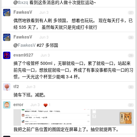
@
tbxzq
看到这条消息的人做十次提肛运动~
FawkesV
Jun 3
27
偶然地铁看到有人刷 多领国， 想着也玩玩。 现在每天打卡，已
经 535 天了， 虽然每天就只是完成打卡就行
FawkesV
Jun 3
28
@
FawkesV
#27 多邻国
evan9527
Jun 3
29
搞了个吸管杯 500ml ，无聊就吸一口，累了就吸一口，站起来
前先吸一口，想放屁就吸一口，养成了有事没事都先吸一口的习
惯，一天光这个杯至少能喝 3-4 杯。
tf2
Jun 3
30
骑车下班。减肥。
error
Jun 3
1
31
我把之前广告位置的图固定在屏幕上了。抽空就提两下。