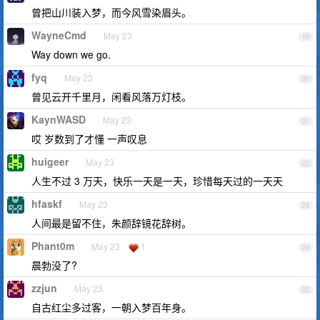
曾把山川装入梦，而今风雪染眉头。
WayneCmd
May 23
19
Way down we go.
fyq
May 23
20
曾见云开千里月，闲看风落万灯枝。
KaynWASD
May 23
21
哎 岁数到了才懂 一声叹息
huigeer
May 23
22
人生不过 3 万天，快乐一天是一天，珍惜每天过的一天天
hfaskf
May 23
23
人间最是留不住，朱颜辞镜花辞树。
Phant0m
May 23
1
24
晨勃没了?
zzjun
May 23
25
自古红尘多过客，一朝入梦百年身。