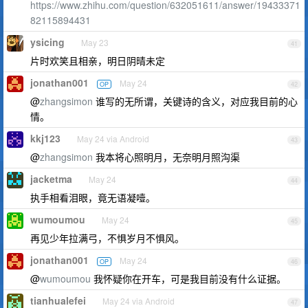
https://www.zhihu.com/question/632051611/answer/19433371
82115894431
ysicing
May 23
41
片时欢笑且相亲，明日阴晴未定
jonathan001
May 24
OP
42
@
zhangsimon
谁写的无所谓，关键诗的含义，对应我目前的心
情。
kkj123
May 24 via Android
43
@
zhangsimon
我本将心照明月，无奈明月照沟渠
jacketma
May 24
44
执手相看泪眼，竟无语凝噎。
wumoumou
May 24
45
再见少年拉满弓，不惧岁月不惧风。
jonathan001
May 24
OP
46
@
wumoumou
我怀疑你在开车，可是我目前没有什么证据。
tianhualefei
May 24 via Android
47