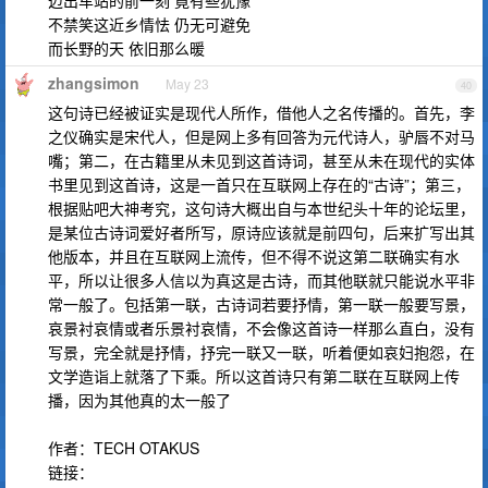
迈出车站的前一刻 竟有些犹豫
不禁笑这近乡情怯 仍无可避免
而长野的天 依旧那么暖
zhangsimon
May 23
40
这句诗已经被证实是现代人所作，借他人之名传播的。首先，李
之仪确实是宋代人，但是网上多有回答为元代诗人，驴唇不对马
嘴；第二，在古籍里从未见到这首诗词，甚至从未在现代的实体
书里见到这首诗，这是一首只在互联网上存在的“古诗”；第三，
根据贴吧大神考究，这句诗大概出自与本世纪头十年的论坛里，
是某位古诗词爱好者所写，原诗应该就是前四句，后来扩写出其
他版本，并且在互联网上流传，但不得不说这第二联确实有水
平，所以让很多人信以为真这是古诗，而其他联就只能说水平非
常一般了。包括第一联，古诗词若要抒情，第一联一般要写景，
哀景衬哀情或者乐景衬哀情，不会像这首诗一样那么直白，没有
写景，完全就是抒情，抒完一联又一联，听着便如哀妇抱怨，在
文学造诣上就落了下乘。所以这首诗只有第二联在互联网上传
播，因为其他真的太一般了
作者：TECH OTAKUS
链接：