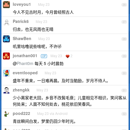
loveyou1
May 23
26
今人不见古时月，今月曾经照古人
Patrick6
May 23
27
归去，也无风雨也无晴
ShawBen
May 23
28
叽里咕噜说些啥呢，不许🤣
jonathan001
May 23
2
OP
29
@
Phant0m
每天 5 小时晨勃
eventlooped
May 23
30
盛年不重来，一日难再晨。及时当勉励，岁月不待人。
zhengkk
May 23
31
少小离家老大回，乡音不改鬓毛衰；儿童相见不相识，笑问客从
何处来；人面不知何处去，桃花依旧笑春风。
pood222
May 23 via Android
32
青丝瞬间白发，梦里仍回少年时光。