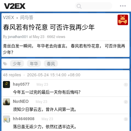
V2EX
问与答
›
春风若有怜花意 可否许我再少年
By
jonathan001
at May 23 · 6662 views
青丝白发一瞬间， 年华老去向谁言。 春风若有怜花意， 可否许我再
少年？
少年
年华
春风
48 replies
•
2026-05-24 15:14:00 +08:00
hay0577
May 23
1
今年五一过完的最后一天你有后悔吗？
NotNEO
May 23
2
须知少日拏云志，曾许人间第一流。
hh4646908
May 23
3
落日虽无返少力，依然红透半边天。