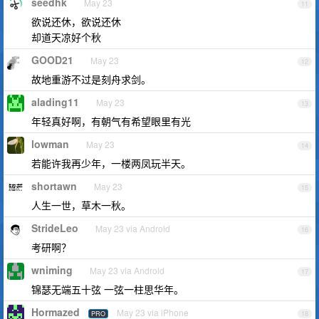
seedhk
May 23
11
欲说还休，欲说还休
却道天凉好个秋
GOOD21
May 23
12
故地重游不过是刻舟求剑。
alading11
May 23
13
年轻真好啊，有朝气有希望眼里有光
lowman
May 23
14
若能许我再少年，一楼两凤玩半天。
shortawn
May 23
15
人生一世，草木一秋。
StrideLeo
May 23 via Android
16
考研啊？
wniming
May 23 via Android
17
锦瑟无端五十弦 一弦一柱思华年。
Hormazed
May 23 via iPhone
PRO
18