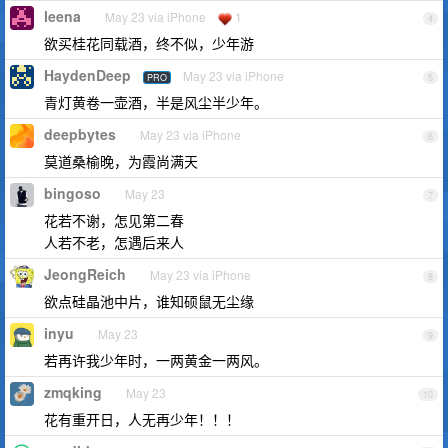
leena
May 23 via iPhone
1
4
欲买桂花同载酒，终不似，少年游
HaydenDeep
May 23 via iPhone
PRO
5
青灯黄卷一壶酒，半是风尘半少年。
deepbytes
May 23 via iPhone
6
莫道桑榆晚，为霞尚满天
bingoso
May 23
7
花若不谢，怎见第二春
人若不老，怎遇后来人
JeongReich
May 23 via iPhone
8
欲点硅晶池中片，谁知硕鼠无尘缘
inyu
May 23
9
若再许我少年时，一两黄金一两风。
zmqking
May 23
10
花有重开日，人无再少年！！！