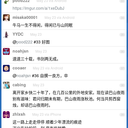
pood222
May 23 via Android
33
https://imgur.com/a/1xeDubJ
misaka00001
May 23 via Android
34
牛马一生不得闲，得闲已与山同眠
YYDC
May 23
35
@
pood222
#33 好图
noahjsn
May 23
36
遑遑三十载，书剑两无成。
cooaer
May 23 via Android
37
@
noahjsn
#36 自撰一良方，卒
cabing
May 23
38
离开家乡快二十年了，在几百公里的外地安家。现在读巴山夜雨
别有滋味：君问归期未有期，巴山夜雨涨秋池。何当共剪西窗
烛，却话巴山夜雨时。
zhlxsh
May 23 via iPhone
39
这一路上走走停停 顺着少年漂流的痕迹