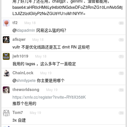
用了好几年了还在用，chatgpt 、genimi 、油管都能用，
base64:aHR0cHM6Ly94bi0tNGdxeDFoZ3RmZG10LmNvbS8j
L3JlZ2lzdGVyP2NvZGU9YU1oM1NIYlY=
tf2
May 18
69
@
ldapadmin
冈易这么猛的吗？
afkqwr
May 18
70
vultr 不是优化线路还是瓦工 dmit RN 这些吧
jwh1019
May 18
71
我用的 tagss ，这么多年了一直稳定
ChainLock
May 19
72
@
shmilypete
你主要是用哪个
theworldsong
May 19
73
https://xmlv.cc/register?invite=RY8X358K
推荐个在用的
Tom7
May 19
74
3x 自建