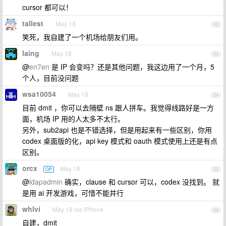
cursor 都可以！
tallest
May 18
52
笑死，我自建了一个机场给朋友们用。
laing
May 18
53
@
en7en
是 IP 会变吗？还是其他问题，我这边用了一个月，5
个人，目前没问题
wsa10054
May 18
54
目前 dmit ，你可以去隔壁 ns 跟人拼车。我觉得线路好是一方
面，机场 IP 用的人太多不太行。
另外，sub2api 也是不错选择，但是用起来有一些区别，你用
codex 桌面版的化，api key 模式和 oauth 模式使用上还是有点
区别。
orcx
May 18
OP
55
@
ldapadmin
确实，clause 和 cursor 可以，codex 没找到。 就
是用 ai 开发游戏，可惜不能并行
whlvi
May 18 via iPhone
56
自建，dmit