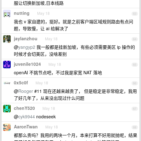
服让切换新加坡,日本线路
nutting
May 18
63
我也 v 家自建的，挺好。就是之前客户端区域规则路由有点问
题，导致慢，让 ai 给解决了
jaylanzhou
May 18
64
@
yangyp2
我一般都是挂新加坡，有些必须需要美区 ip 操作的
时候才会切美区，没啥差别
juvenile1024
May 18
65
openAI 不挑节点吧，不过我是家宽 NAT 落地
0x5c0f
May 18
66
@
Rooger
#11 现在还越来越贵了， 但是稳定是非常稳定，我用
了好几年了，从来没出现过什么问题
chenY520
May 18
67
@
cyk9944
nodeseek
AaronTwan
May 18
68
都那么贵吗？我用的两块一个月，本来打算不好用就抛呢，结果