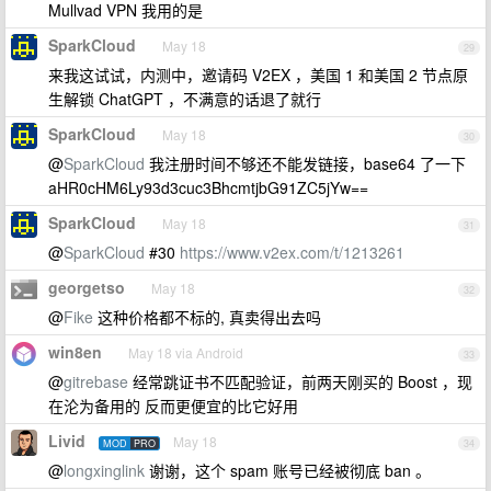
Mullvad VPN 我用的是
SparkCloud
May 18
29
来我这试试，内测中，邀请码 V2EX ，美国 1 和美国 2 节点原
生解锁 ChatGPT ，不满意的话退了就行
SparkCloud
May 18
30
@
SparkCloud
我注册时间不够还不能发链接，base64 了一下
aHR0cHM6Ly93d3cuc3BhcmtjbG91ZC5jYw==
SparkCloud
May 18
31
@
SparkCloud
#30
https://www.v2ex.com/t/1213261
georgetso
May 18
32
@
Fike
这种价格都不标的, 真卖得出去吗
win8en
May 18 via Android
33
@
gitrebase
经常跳证书不匹配验证，前两天刚买的 Boost ，现
在沦为备用的 反而更便宜的比它好用
Livid
May 18
MOD
PRO
34
@
longxinglink
谢谢，这个 spam 账号已经被彻底 ban 。