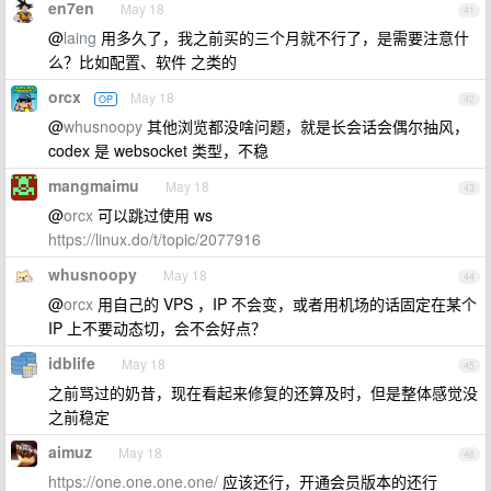
en7en
May 18
41
@
laing
用多久了，我之前买的三个月就不行了，是需要注意什
么？比如配置、软件 之类的
orcx
May 18
OP
42
@
whusnoopy
其他浏览都没啥问题，就是长会话会偶尔抽风，
codex 是 websocket 类型，不稳
mangmaimu
May 18
43
@
orcx
可以跳过使用 ws
https://linux.do/t/topic/2077916
whusnoopy
May 18
44
@
orcx
用自己的 VPS ，IP 不会变，或者用机场的话固定在某个
IP 上不要动态切，会不会好点？
idblife
May 18
45
之前骂过的奶昔，现在看起来修复的还算及时，但是整体感觉没
之前稳定
aimuz
May 18
46
https://one.one.one.one/
应该还行，开通会员版本的还行