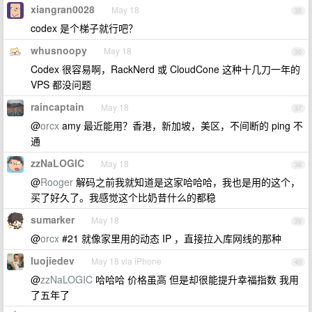
xiangran0028
May 18
35
codex 是个梯子就行吧？
whusnoopy
May 18
36
Codex 很容易啊，RackNerd 或 CloudCone 这种十几刀一年的
VPS 都没问题
raincaptain
May 18
37
@
orcx
amy 最近能用？香港，新加坡，美区，不间断的 ping 不
通
zzNaLOGIC
May 18
38
@
Rooger
解码之前我就知道是这家哈哈哈，我也是用的这个，
买了好久了。我感觉这个比奶昔什么的都稳
sumarker
May 18
39
@
orcx
#21 就像家里用的动态 IP ，直接拉入库网线的那种
luojiedev
May 18 via iPhone
40
@
zzNaLOGIC
哈哈哈 价格虽高 但是却很能提升幸福指数 我用
了五年了