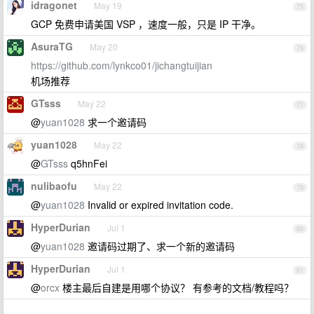
idragonet
May 19
75
GCP 免费申请美国 VSP ，速度一般，只是 IP 干净。
AsuraTG
May 20
76
https://github.com/lynkco01/jichangtuijian
机场推荐
GTsss
May 22
77
@
yuan1028
求一个邀请码
yuan1028
May 22
78
@
GTsss
q5hnFei
nulibaofu
May 22
79
@
yuan1028
Invalid or expired invitation code.
HyperDurian
Jul 1
80
@
yuan1028
邀请码过期了、求一个新的邀请码
HyperDurian
Jul 1
81
@
orcx
楼主最后自建是用哪个协议？ 有参考的文档/教程吗？