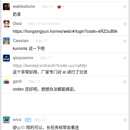
waklealone
May 17
1
1
奶昔
Ossi
May 17 via Android
2
https://hongxingyun.homes/web/#/login?code=4RZ2uB5k
Cassian
May 17
3
kuromis 试一下吧
qiuyuerror
May 17
4
https://kendeji.io/#/auth?invite=uu1qA9jn
这个非常好用，厂家专门对 ai 进行了分流
gpt5
May 17
5
codex 还好吧。想想办法都能搞定。
orcx
May 17
OP
6
@
gpt5
短的可以，长任务经常会重连