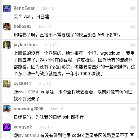
XenoGear
May 18
57
买个 vps ，自己建
hello985
May 18
58
用啥梯子呀，直接用不需要梯子的模型聚合 API 不好吗。
jaylanzhou
May 18
59
上面说的没有一个靠谱的，给你推荐一个吧，wgetcloud ，我用
了四五年了，24 小时在线客服，速度极快，国外所有的流媒体
都能看，因为还有个家庭影院，老婆要看国外的一些流媒体，这
个东西唯一的缺点就是贵，一年小 1000 块钱了
cyk9944
May 18
60
@
wsa10054
ns 是啥，求个全程我去看看，以前好像有访问过
找不到记录了
neowong2005
May 18
61
自建稳吗，为啥我的自建 ssh 都不行
yangyp2
May 18
62
@
jaylanzhou
有没有碰到他家 codex 登录美区线路登录不了,客