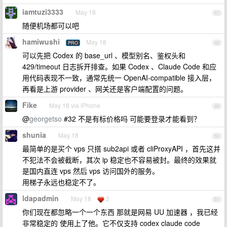
iamtuzi3333
May 18
47
随便机场都可以吧
hamiwushi
May 18
PRO
48
可以先把 Codex 的 base_url 、模型别名、鉴权头和
429/timeout 日志拆开排查。如果 Codex 、Claude Code 和应
用代码表现不一致，通常先统一 OpenAI-compatible 接入层，
再看是上游 provider 、网关还是客户端配置的问题。
Fike
May 18 via iPhone
49
@
georgetso
#32 不是有标价格吗 可能要登录才能看到？
shunia
May 18
50
最简单的是买个 vps 只搭 sub2api 或者 cliProxyAPI ，首先这并
不犯法不会被截断，其次 ip 稳定也不容易被封。最终的效果就
是国内直连 vps 然后 vps 访问国外的服务。
用梯子永远也稳定不了。
ldapadmin
May 18
2
51
你们现在都忽略一个一个东西 那就是网易 UU 加速器 ，我已经
非常稳定的 使用上了他。它不仅支持 codex claude code