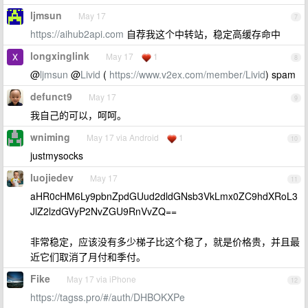
ljmsun
May 17
7
https://aihub2api.com
自荐我这个中转站，稳定高缓存命中
longxinglink
May 17
1
8
@
ljmsun
@
Livid
(
https://www.v2ex.com/member/Livid
) spam
defunct9
May 17
9
我自己的可以，呵呵。
wniming
May 17 via Android
1
10
justmysocks
luojiedev
May 17
11
aHR0cHM6Ly9pbnZpdGUud2dldGNsb3VkLmx0ZC9hdXRoL3
JlZ2lzdGVyP2NvZGU9RnVvZQ==
非常稳定，应该没有多少梯子比这个稳了，就是价格贵，并且最
近它们取消了月付和季付。
Fike
May 17 via iPhone
12
https://tagss.pro/#/auth/DHBOKXPe