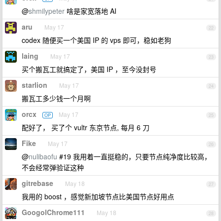
@
shmilypeter
啥是家宽落地 AI
aru
May 17
22
codex 随便买一个美国 IP 的 vps 即可，稳如老狗
laing
May 17
23
买个搬瓦工就搞定了，美国 IP ，至今没封号
starlion
May 17
24
搬瓦工多少钱一个月啊
orcx
May 17
OP
25
配好了， 买了个 vultr 东京节点, 每月 6 刀
Fike
May 17
26
@
nulibaofu
#19 我用着一直挺稳的，只要节点纯净度比较高，
不会经常弹验证这种
gitrebase
May 18
27
我用的 boost ，感觉新加坡节点比美国节点好用点
GoogolChrome111
May 18
28