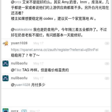
@
orcx
艾米不是挺好的么。其实 Amy,奶昔，Imm ，库洛米，几
乎都是一家或者说他们的上游供应商都差不多。另外白月光现在
还活着？
楼主如果想要稳定用 codex ，建议买一个家宽落地 AI 。
@
waklealone
我也是奶昔用户，今年隔三差五全都炸了。不过
好在奶昔老板不摆烂，有问题基本一天能修好。
yuan1028
May 17
18
https://npanel.amna.cc/zauth/register?referral=q5hnFei
稳稳用了 7 年了～
nulibaofu
May 17
19
@
Fike
TAG 咋样，但是看价格蛮贵的
nulibaofu
May 17
20
@
yuan1028
月付多少
orcx
May 17
OP
21