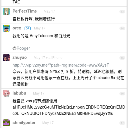
TAG
PerFectTime
May 17
13
自建也行啊, 我用着还行
orcx
May 17
OP
14
我用的是 AmyTelecom 和白月光
@
Rooger
zhuyao
May 17 via iPhone
15
http://7.vip.v2ny.me/?path=register&code=wwwXAysF
奈云，新用户优惠码 NY9Z 打 9 折，特别稳，延迟也很低，别
家要么离线不可用他家一直在线。上上周开了个 claude 5x 现在
还没被封
labubu
May 17
16
我自己 vps 的节点随便用
aHR0cHM6Ly92cG4uMTIzNzQxLnh5ei9ERDNCREQxQi1EMD
c0LTQxNUUtQTFDNy0zMzc2NEE3M0RBRDEvdjJyYXlu
shmilypeter
May 17
17