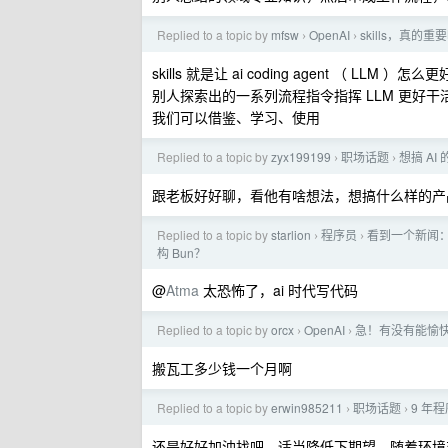
Replied to a topic by
mfsw
OpenAI
skills，真
›
›
skills 就是让 ai coding agent （ LLM
别人探索出的一系列流程指令指挥 LLM 更好干
我们可以借鉴、学习、使用
Replied to a topic by
zyx199199
职场话题
想搞 AI
›
›
跟老板好好聊，看他有啥想法，想搞什么样的产品
Replied to a topic by
starlion
程序员
看到一个新闻：说
›
›
构 Bun？
@
Atma
太恐怖了，ai 时代写代码
Replied to a topic by
orcx
OpenAI
急！有没有能愉快使
›
›
搬瓦工多少钱一个月啊
Replied to a topic by
erwin985211
职场话题
9 年
›
›
还是好好加油找吧，适当降低下期望，随着环境