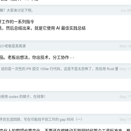
的重要嘛？大家来讨论下吧。
Jun 2
 ）怎么更好工作的一系列指令
活，然后总结出来，就是它使用 AI 最佳实践总结
 的小老板是真离谱
May 1
。老板出想法，你出技术，分工协作 - -
的是一次性的 PR 提交 100w 行代码，这是不是太恐怖了，而且用 Rust 重
May 1
用 codex 的梯子，在线等！
May 1
程序员生涯回顾，写在可能找不到工作的 gap 时间（一）
May 1
变化人的期望也要变化，不要还在想移动互联网时代那个工资标准来，根