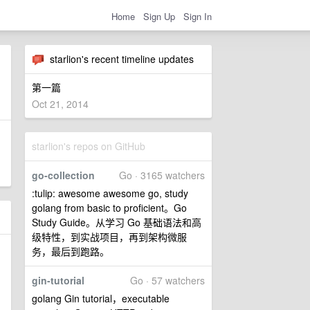
Home
Sign Up
Sign In
starlion's recent timeline updates
第一篇
Oct 21, 2014
starlion's repos on GitHub
go-collection
Go · 3165 watchers
:tulip: awesome awesome go, study
golang from basic to proficient。Go
Study Guide。从学习 Go 基础语法和高
级特性，到实战项目，再到架构微服
务，最后到跑路。
gin-tutorial
Go · 57 watchers
golang Gin tutorial，executable