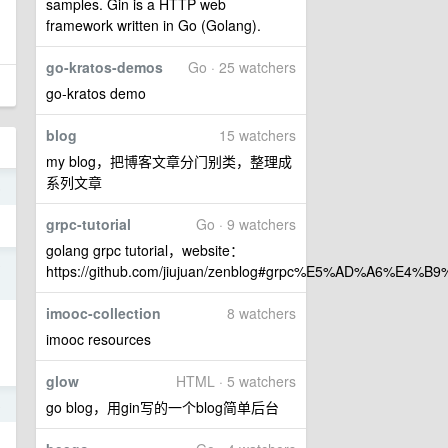
samples. Gin is a HTTP web
framework written in Go (Golang).
go-kratos-demos
Go · 25 watchers
go-kratos demo
blog
15 watchers
my blog，把博客文章分门别类，整理成
系列文章
5
grpc-tutorial
Go · 9 watchers
golang grpc tutorial，website：
9
https://github.com/jiujuan/zenblog#grpc%E5%AD%A6%E4%B9
imooc-collection
8 watchers
imooc resources
glow
HTML · 5 watchers
8
go blog，用gin写的一个blog简单后台