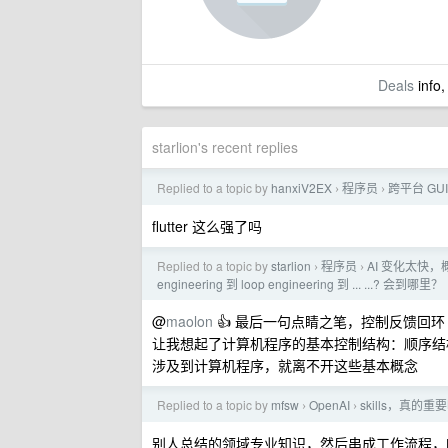
Deals
info,
starlion's recent replies
Replied to a topic by
hanxiV2EX
程序员
跨平台 GUI
›
›
flutter 这么强了吗
Replied to a topic by
starlion
程序员
AI 变化太快，概念层
›
›
engineering 到 loop engineering 到 ... ...? 会到哪里？
@
maolon
👍 最后一句点睛之笔，控制反馈回
让我想起了计算机程序的基本控制结构：顺序结
涉及到计算机程序，就离不开这些基本概念
Replied to a topic by
mfsw
OpenAI
skills，真
›
›
别人总结的领域专业知识，然后串成工作流程，喂