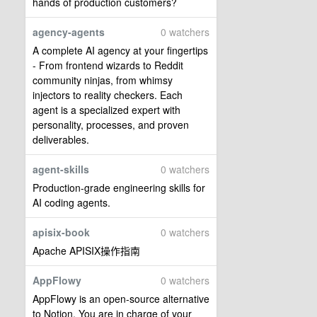
hands of production customers?
agency-agents
0 watchers
A complete AI agency at your fingertips
- From frontend wizards to Reddit
community ninjas, from whimsy
injectors to reality checkers. Each
agent is a specialized expert with
personality, processes, and proven
deliverables.
agent-skills
0 watchers
Production-grade engineering skills for
AI coding agents.
apisix-book
0 watchers
Apache APISIX操作指南
AppFlowy
0 watchers
AppFlowy is an open-source alternative
to Notion. You are in charge of your