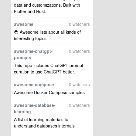
data and customizations. Built with
Flutter and Rust.
awesome
0 watchers
😎 Awesome lists about all kinds of
interesting topics
awesome-chatgpt-
0 watchers
prompts
This repo includes ChatGPT prompt
curation to use ChatGPT better.
awesome-compose
0 watchers
Awesome Docker Compose samples
awesome-database-
0 watchers
learning
A list of learning materials to
understand databases internals