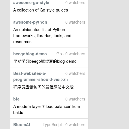
awesome-go-style
0 watchers
A collection of Go style guides
awesome-python
0 watchers
An opinionated list of Python
frameworks, libraries, tools, and
resources
beegoblog-demo
Go · 0 watchers
早期学习beego框架写的blog-demo
Best-websites-a-
0 watchers
programmer-should-visit-zh
程序员应该访问的最佳网站中文版
bfe
0 watchers
A modern layer 7 load balancer from
baidu
BloomAI
TypeScript · 0 watchers