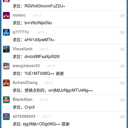
求拉：RGVhdGhvcmFuZ2U=
nemoc
Jan 6
32
求拉：bmVtb3NjaGVu
q77777u
Jan 6
33
求拉：aHV1dXpwMTk=
Visualizeit
Jan 6
34
求拉：dmlzdWFsaXplX2l0
wangxiaoer33
Jan 6
35
求拉：YzE1MTI2MQ== 谢谢
AchanZhang
Jan 6
36
求拉，想搞点别的，enljMjUzNjgzMTU4Ng==
BlankAlan
Jan 6
37
求拉，Crycil
a276589924
Jan 6
38
求拉: ejg3Mjk1ODg0NQ== 感谢