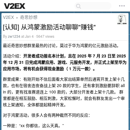
V2EX
奇思妙想
›
[认知] 从鸿蒙激励活动聊聊"赚钱"
By
zw1234
at Jan 4 · 5647 views
最近奇思妙想群里最热的讨论，莫过于华为鸿蒙的亿元激励活动。
活动介绍：
开发者成功报名本计划，且在 2025 年 7 月 23 日至 2025
年 12 月 31 日完成鸿蒙应用、游戏、元服务开发，并正式上架至华为
应用市场，将有机会获得现金激励（ 1 万元一款）。
群里成果：有刚开始不信后面看大家出结算单然后通宵开发上架十几
款，也有在宿舍连夜奋战上架 20 款的学生，还有拿到激励要辞职 all
in 的，更有找准赛道连上 100 款的，大部分开发者上架十几款。 群
里都是在相互鼓励、相互刺激，大家松懈时，就会有群友发出一个审
核上架通知，全体都提起精神开发。
对于鸿蒙活动，很多人会有两种截然不同的反应：
一种是：“xx 你都信，这么天真。”