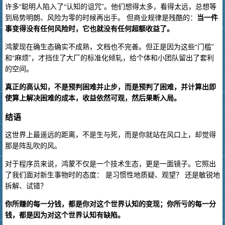
许多“聪明人陷入了“认知的诅咒”。他们想得太多，看得太远，总想等
到局势明朗、风险为零的时候再出手。 但商业规律是残酷的：
当一件
事变得没有任何风险时，它也就没有任何超额收益了。
鸿蒙现在确生态确实不成熟，文档也不完善。但正是因为这些“门槛”
和“麻烦”，才挡住了大厂的标准化倾轧，给个体和小团队留出了套利
的空间。
真正的高认知，不是预判困难并止步，而是预判了困难，并计算出即
使算上解决困难的成本，收益依然可观，然后果断入局。
结语
这世界上最遥远的距离，不是生与死，而是你就站在风口上，却觉得
那是阵乱吹的风。
对于程序员来说，鸿蒙不仅是一个技术生态，更是一面镜子。它照出
了我们面对新生事物时的态度： 是习惯性地质疑、观望？ 还是敏锐地
拆解、试错？
你所赚的每一分钱，都是你对这个世界认知的变现；你所亏的每一分
钱，都是因为对这个世界认知有缺陷。