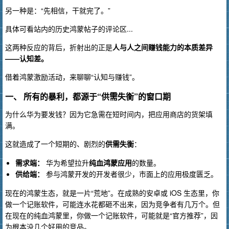
另一种是：“先相信，干就完了。”
具体可看站内的历史鸿蒙帖子的评论区...
这两种反应的背后，折射出的正是
人与人之间赚钱能力的本质差异
——认知差。
借着鸿蒙激励活动，来聊聊“认知与赚钱”。
一、 所有的暴利，都源于“供需失衡”的窗口期
为什么华为要发钱？因为它急需在短时间内，把应用商店的货架填
满。
这就造成了一个短期的、剧烈的
供需失衡
：
需求端：
华为希望拉升
纯血鸿蒙应用
的数量。
供给端：
参与鸿蒙开发的开发者很少，市面上的应用极度匮乏。
现在的鸿蒙生态，就是一片“荒地”。在成熟的安卓或 iOS 生态里，你
做一个记账软件，可能连水花都砸不出来，因为竞争者有几万个。但
在现在的纯血鸿蒙里，你做一个记账软件，可能就是“官方推荐”，因
为根本没几个好用的竞品。