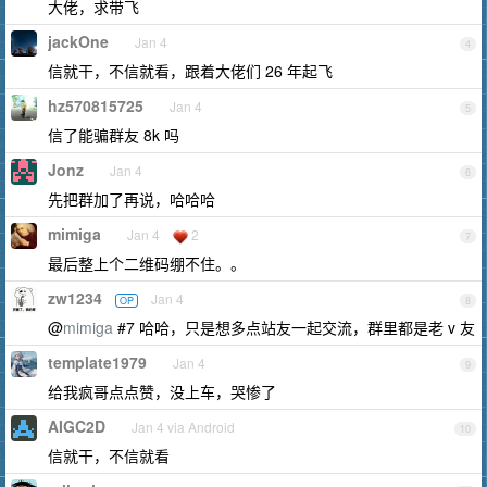
大佬，求带飞
jackOne
Jan 4
4
信就干，不信就看，跟着大佬们 26 年起飞
hz570815725
Jan 4
5
信了能骗群友 8k 吗
Jonz
Jan 4
6
先把群加了再说，哈哈哈
mimiga
Jan 4
2
7
最后整上个二维码绷不住。。
zw1234
Jan 4
OP
8
@
mimiga
#7 哈哈，只是想多点站友一起交流，群里都是老 v 友
template1979
Jan 4
9
给我疯哥点点赞，没上车，哭惨了
AIGC2D
Jan 4 via Android
10
信就干，不信就看