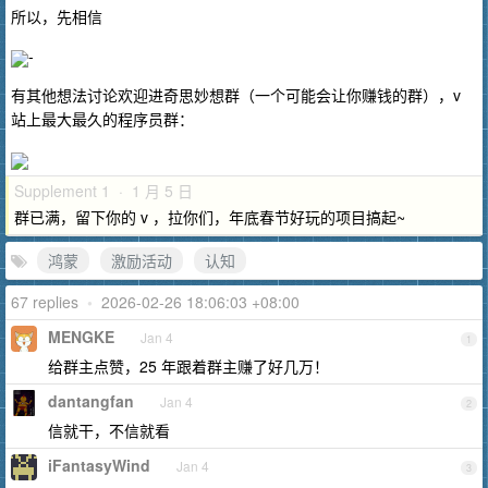
所以，先相信
-
有其他想法讨论欢迎进奇思妙想群（一个可能会让你赚钱的群），v
站上最大最久的程序员群：
Supplement 1 · 1 月 5 日
群已满，留下你的 v ，拉你们，年底春节好玩的项目搞起~
鸿蒙
激励活动
认知
67 replies
•
2026-02-26 18:06:03 +08:00
MENGKE
Jan 4
1
给群主点赞，25 年跟着群主赚了好几万！
dantangfan
Jan 4
2
信就干，不信就看
iFantasyWind
Jan 4
3