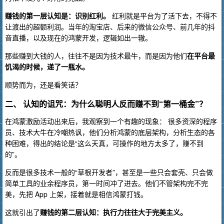
赚钱的第一层认知是：识别红利。
红利就是平台为了活下去，不得不
让渡出的超额利润。当年的淘宝店、后来的微信公众号、前几年的抖
音直播，以及现在的鸿蒙开发，逻辑如出一辙。
那些赚到大钱的人，往往不是因为技术最牛，而是因为他们
在平台最
饥渴的时候，递了一瓶水。
顺势而为，还是看笑话？
二、 认知的诅咒：为什么聪明人反而赚不到“第一桶金”？
在鸿蒙激励活动出来后，我观察到一个有趣的现象： 很多资深的程序
员、技术大牛在冷嘲热讽，他们分析鸿蒙的底层架构，分析生态的各
种困难，得出的结论是“这么天真，可操作的地方太多了，赚不到
的”。
反而是很多技术一般的“草根开发者”，甚至是一些只会套壳、只会做
简单工具的业余程序员，第一时间冲了进去。他们不管架构完不完
美，先把 App 上架，接着就是相信鸿蒙打钱。
这就引出了
赚钱的第二层认知：执行力往往大于完美主义。