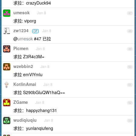
求拉：crazyDuck94
umesok
Jan 8
47
求拉: viporg
zw1234
Jan 8
OP
48
@
umesok
#47 已拉
Picmen
Jan 8
49
求拉 Z3R4c3M=
wzebbin2
Jan 8
50
求拉 emViYmlu
KotlinAmai
Jan 8
51
求拉 S290bGluQW1haQ==
ZGame
Jan 8
52
求拉：happyzhang131
wudiqiuqiu
Jan 8
53
求拉：yunlanqiufeng