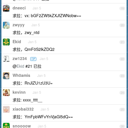
dneeci
Jan 5
19
求拉：vx: bGF2ZW5kZXJfZWNobw==
zwyyy
Jan 5
20
求拉，zwy_ntd
Ekid
Jan 5
21
求拉，QmF0S2lkZDQ2
zw1234
Jan 5
OP
22
@
Ekid
#21 已拉
Wh0amis
Jan 5
23
求拉：RnJlZU1zU3U=
kevinn
Jan 5
24
求拉: xxxx_tttt__
xiaobai332
Jan 5
25
求拉：YmFpbWFvYnVjaGl5dQ==
snoooow
Jan 5
26