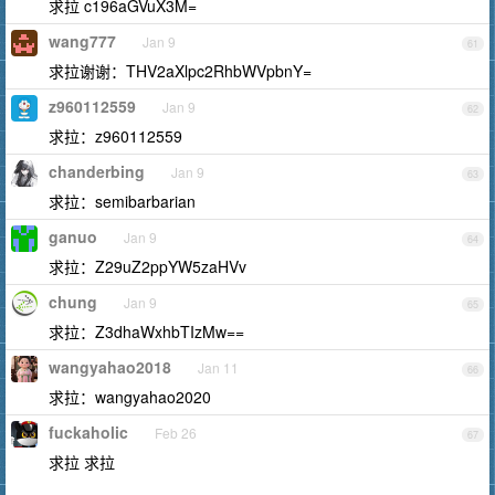
求拉 c196aGVuX3M=
wang777
Jan 9
61
求拉谢谢：THV2aXlpc2RhbWVpbnY=
z960112559
Jan 9
62
求拉：z960112559
chanderbing
Jan 9
63
求拉：semibarbarian
ganuo
Jan 9
64
求拉：Z29uZ2ppYW5zaHVv
chung
Jan 9
65
求拉：Z3dhaWxhbTIzMw==
wangyahao2018
Jan 11
66
求拉：wangyahao2020
fuckaholic
Feb 26
67
求拉 求拉