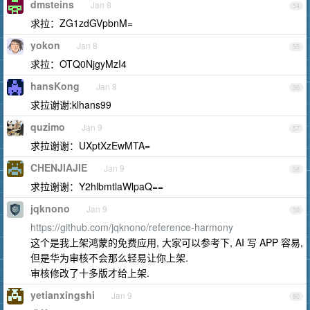
dmsteins
Jan 8
54
求拉：ZG1zdGVpbnM=
yokon
Jan 8
55
求拉：OTQ0NjgyMzI4
hansKong
Jan 8
56
求拉谢谢:klhans99
quzimo
Jan 9
57
求拉谢谢：UXptXzEwMTA=
CHENJIAJIE
Jan 9
58
求拉谢谢：Y2hlbmtlaWlpaQ==
jqknono
Jan 9
59
https://github.com/jqknono/reference-harmony
这个是我上架鸿蒙的免费应用, 大家可以参考下, AI 写 APP 容易,
但是华为审核不会那么轻易让你上架.
审核修改了十多版才给上架.
yetianxingshi
Jan 9
60