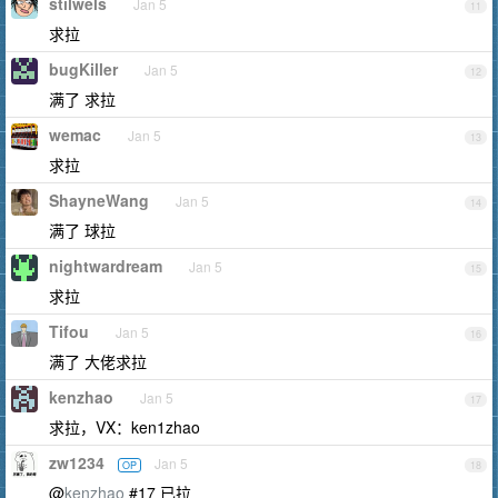
stilwels
Jan 5
11
求拉
bugKiller
Jan 5
12
满了 求拉
wemac
Jan 5
13
求拉
ShayneWang
Jan 5
14
满了 球拉
nightwardream
Jan 5
15
求拉
Tifou
Jan 5
16
满了 大佬求拉
kenzhao
Jan 5
17
求拉，VX：ken1zhao
zw1234
Jan 5
OP
18
@
kenzhao
#17 已拉