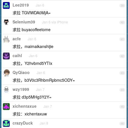
Lee2019
Jan 6
39
求拉 TGVlWDA0MjA=
Selenium39
Jan 6 via iPhone
40
求拉 buyacoffeetome
acfe
Jan 6
41
求拉，maimaikanshijie
caihl
Jan 6
42
求拉，Y2hvbmd5YTIx
QyQiaoo
Jan 6
43
求拉，b3V0c3RhbmRpbmc5ODY=
wzy1999
Jan 7
44
求拉 d3p5MHg3Y2Y=
xichentaxue
Jan 7
45
求拉：xichentaxuw
crazyDuck
Jan 8
46