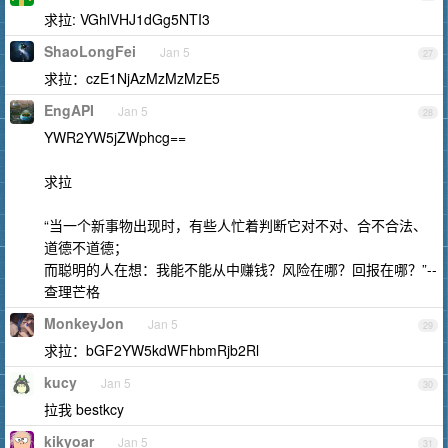
求拉: VGhlVHJ1dGg5NTI3
ShaoLongFei
Jan 5
27
求拉：czE1NjAzMzMzMzE5
EngAPI
Jan 5
28
YWR2YW5jZWphcg==
求拉
“当一个新事物出现时，有些人忙着判断它对不对、合不合法、
道德不道德；
而聪明的人在想：我能不能从中赚钱？风险在哪？回报在哪？”--
查理芒格
MonkeyJon
Jan 5
29
求拉：bGF2YW5kdWFhbmRjb2Rl
kucy
Jan 5
30
拉我 bestkcy
kikyoar
Jan 5
31