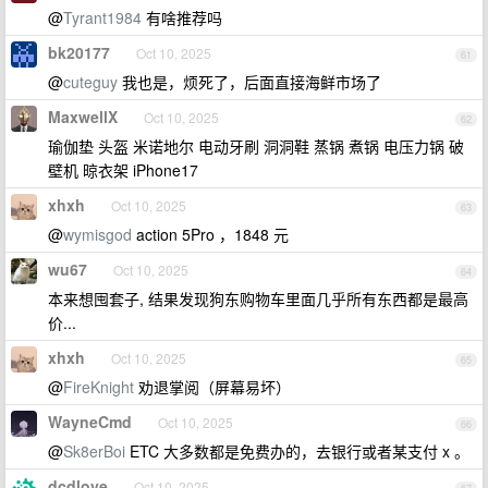
@
Tyrant1984
有啥推荐吗
bk20177
Oct 10, 2025
61
@
cuteguy
我也是，烦死了，后面直接海鲜市场了
MaxwellX
Oct 10, 2025
62
瑜伽垫 头盔 米诺地尔 电动牙刷 洞洞鞋 蒸锅 煮锅 电压力锅 破
壁机 晾衣架 iPhone17
xhxh
Oct 10, 2025
63
@
wymisgod
action 5Pro ，1848 元
wu67
Oct 10, 2025
64
本来想囤套子, 结果发现狗东购物车里面几乎所有东西都是最高
价...
xhxh
Oct 10, 2025
65
@
FireKnight
劝退掌阅（屏幕易坏）
WayneCmd
Oct 10, 2025
66
@
Sk8erBoi
ETC 大多数都是免费办的，去银行或者某支付 x 。
dcdlove
Oct 10, 2025