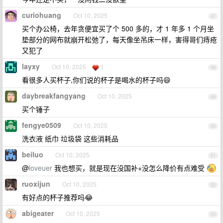
curiohuang
Oct 10, 2025
47
买个办公椅，去年贪便宜买了个 500 多的，才 1 年多 1 个月坐
垫部分的网布就崩开松弛了，每天像坐吊床一样，害得哥们痔疮
又犯了
layxy
Oct 10, 2025
1
48
看很多人买杯子,你们说的杯子是喝水的杯子吗😄
daybreakfangyang
Oct 10, 2025
49
买个锤子
fengye0509
Oct 10, 2025
50
洗衣液 纸巾 垃圾袋 这些消耗品
beiluo
Oct 10, 2025
51
@
loveuer
我也想买，就是现在没国补+没怎么降价有点难受
ruoxijun
Oct 10, 2025
52
有好点的杯子推荐吗😂
abigeater
Oct 10, 2025
53