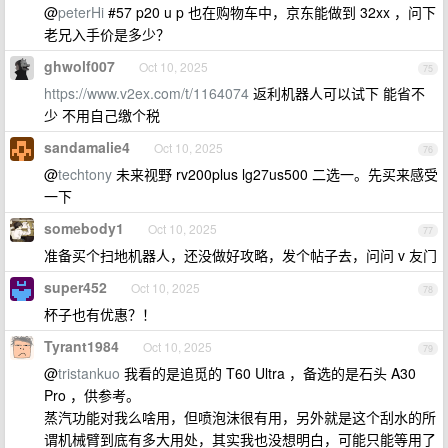
@
peterHi
#57 p20 u p 也在购物车中，京东能做到 32xx ，问下
老兄入手价是多少？
ghwolf007
Oct 10, 2025
75
https://www.v2ex.com/t/1164074
返利机器人可以试下 能省不
少 不用自己缴个税
sandamalie4
Oct 10, 2025
76
@
techtony
未来视野 rv200plus lg27us500 二选一。先买来感受
一下
somebody1
Oct 10, 2025
77
准备买个扫地机器人，还没做好攻略，发个帖子去，问问 v 友门
super452
Oct 10, 2025
78
杯子也有优惠？！
Tyrant1984
Oct 10, 2025
79
@
tristankuo
我看的是追觅的 T60 Ultra ，备选的是石头 A30
Pro ，供参考。
蒸汽功能对我么啥用，但喷泡沫很有用，另外就是这个刮水的所
谓机械臂到底有多大用处，其实我也没想明白，可能只能等用了