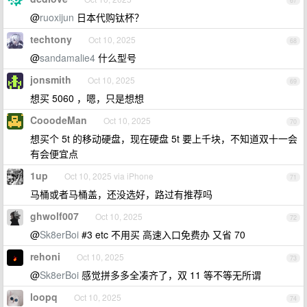
67
@
ruoxijun
日本代购钛杯？
techtony
Oct 10, 2025
68
@
sandamalie4
什么型号
jonsmith
Oct 10, 2025
69
想买 5060 ，嗯，只是想想
CooodeMan
Oct 10, 2025
70
想买个 5t 的移动硬盘，现在硬盘 5t 要上千块，不知道双十一会
有会便宜点
1up
Oct 10, 2025 via iPhone
71
马桶或者马桶盖，还没选好，路过有推荐吗
ghwolf007
Oct 10, 2025
72
@
Sk8erBoi
#3 etc 不用买 高速入口免费办 又省 70
rehoni
Oct 10, 2025
73
@
Sk8erBoi
感觉拼多多全凑齐了，双 11 等不等无所谓
loopq
Oct 10, 2025
74