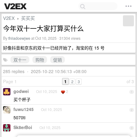
V2EX
买买买
›
今年双十一大家打算买什么
By
thiiadoewjwe
at Oct 10, 2025 · 31304 views
好像抖音和京东的双十一已经开始了，淘宝的在 15 号
双十一
购物
促销
285 replies
•
2025-10-22 10:56:13 +08:00
Page 1
1
of 3
2
3
godwei
Oct 10, 2025
2
1
买个杯子
fuwu1245
Oct 10, 2025
2
5070ti
Sk8erBoi
Oct 10, 2025
3