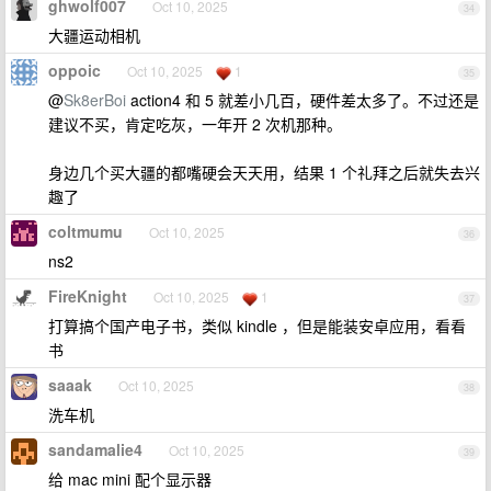
ghwolf007
Oct 10, 2025
34
大疆运动相机
oppoic
Oct 10, 2025
1
35
@
Sk8erBoi
action4 和 5 就差小几百，硬件差太多了。不过还是
建议不买，肯定吃灰，一年开 2 次机那种。
身边几个买大疆的都嘴硬会天天用，结果 1 个礼拜之后就失去兴
趣了
coltmumu
Oct 10, 2025
36
ns2
FireKnight
Oct 10, 2025
1
37
打算搞个国产电子书，类似 kindle ，但是能装安卓应用，看看
书
saaak
Oct 10, 2025
38
洗车机
sandamalie4
Oct 10, 2025
39
给 mac mini 配个显示器