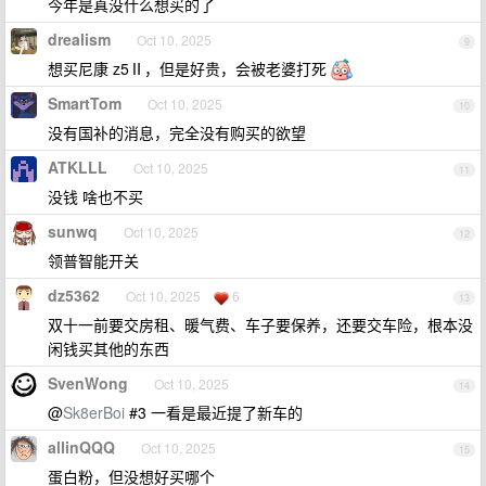
今年是真没什么想买的了
drealism
Oct 10, 2025
9
想买尼康 z5Ⅱ，但是好贵，会被老婆打死
SmartTom
Oct 10, 2025
10
没有国补的消息，完全没有购买的欲望
ATKLLL
Oct 10, 2025
11
没钱 啥也不买
sunwq
Oct 10, 2025
12
领普智能开关
dz5362
Oct 10, 2025
6
13
双十一前要交房租、暖气费、车子要保养，还要交车险，根本没
闲钱买其他的东西
SvenWong
Oct 10, 2025
14
@
Sk8erBoi
#3 一看是最近提了新车的
allinQQQ
Oct 10, 2025
15
蛋白粉，但没想好买哪个