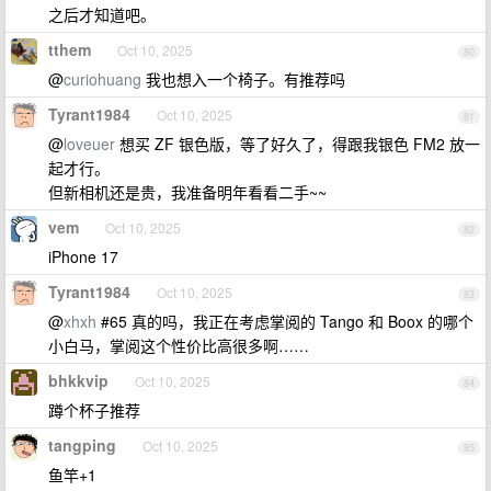
之后才知道吧。
tthem
Oct 10, 2025
80
@
curiohuang
我也想入一个椅子。有推荐吗
Tyrant1984
Oct 10, 2025
81
@
loveuer
想买 ZF 银色版，等了好久了，得跟我银色 FM2 放一
起才行。
但新相机还是贵，我准备明年看看二手~~
vem
Oct 10, 2025
82
iPhone 17
Tyrant1984
Oct 10, 2025
83
@
xhxh
#65 真的吗，我正在考虑掌阅的 Tango 和 Boox 的哪个
小白马，掌阅这个性价比高很多啊……
bhkkvip
Oct 10, 2025
84
蹲个杯子推荐
tangping
Oct 10, 2025
85
鱼竿+1