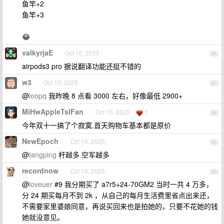
鱼竿+2
鱼竿+3
😂
valkyrjaE
Oct 10, 2025
86
airpods3 pro 据说翻译功能还挺不错的
w3
Oct 10, 2025
87
@
loopq
我昨晚 8 点看 3000 左右，好像最低 2900+
MiHwAppleTslFan
Oct 10, 2025
1
88
今年双十一搞了个寂寞,首天购物车基本都是原价
NewEpoch
Oct 10, 2025
89
@
tangping
杆越多 空军越多
recordnow
Oct 10, 2025
90
@
loveuer
#9 我分期买了 a7r5+24-70GM2 当时一共 4 万多，
分 24 期买每月不到 2k ，从自己的每月生活费里省点出来还，
不需要家里婆娘同意，再说买回来也是拍她的，只要不花她的钱
她就没意见。