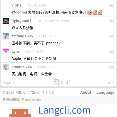
vipfts
Oct 10, 2025
96
@
godwei
索尼金砖+监听耳机 用来听奥术魔刃
flyingsnai1
Oct 10, 2025 via iPhone
97
双立人铁炒锅
zmfang1995
Oct 10, 2025
98
国补抢不到，买不了 iphone17
Lyio
Oct 10, 2025
99
Apple Tv 最近会不会更新呀
stayreal424
Oct 10, 2025
100
买扫地机，电视，床垫🤩
Page 1
1
of 3
2
3
© 2026 V2EX · 172ms · 3.9.8.5
About
·
Language
开源AI编程助手-langcli.com