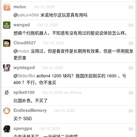
muluc
Oct 10, 2025
40
@
yakun4566
米诺地尔这玩意真有用吗
wangsd
Oct 10, 2025
41
想搞个扫拖机器人，不知道有没有用过的能说说体验怎么样。
Cloud9527
Oct 10, 2025
42
@
muluc
没用过，但是看宣传是长期用有效果，但是一停用脱发
更厉害
wymisgod
Oct 10, 2025
43
@
Sk8erBoi
action4 1200 块吗？我国庆前刚买的 1600 ，亏
400 ？不行，你不准买
spike0100
Oct 10, 2025 via iPhone
44
比国补贵。不买了
EndlessMemory
Oct 10, 2025
45
买个 SSD
opengps
Oct 10, 2025
46
今年还是不买，一没闲钱二没欲望