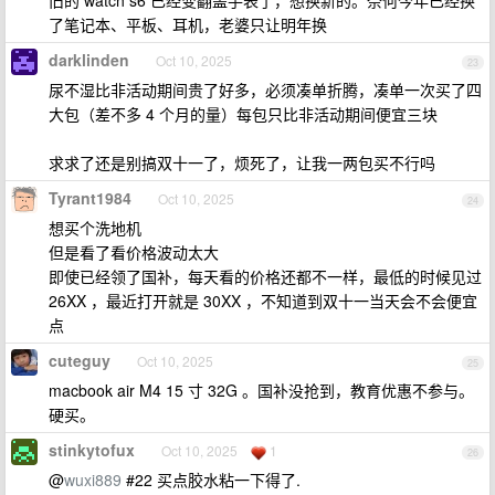
旧的 watch s6 已经变翻盖手表了，想换新的。奈何今年已经换
了笔记本、平板、耳机，老婆只让明年换
darklinden
Oct 10, 2025
23
尿不湿比非活动期间贵了好多，必须凑单折腾，凑单一次买了四
大包（差不多 4 个月的量）每包只比非活动期间便宜三块
求求了还是别搞双十一了，烦死了，让我一两包买不行吗
Tyrant1984
Oct 10, 2025
24
想买个洗地机
但是看了看价格波动太大
即使已经领了国补，每天看的价格还都不一样，最低的时候见过
26XX ，最近打开就是 30XX ，不知道到双十一当天会不会便宜
点
cuteguy
Oct 10, 2025
25
macbook air M4 15 寸 32G 。国补没抢到，教育优惠不参与。
硬买。
stinkytofux
Oct 10, 2025
1
26
@
wuxi889
#22 买点胶水粘一下得了.