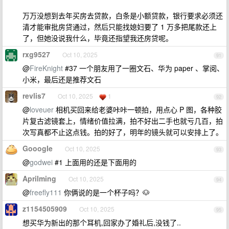
万万没想到去年买房去贷款，白条是小额贷款，银行要求必须还
清才能审批房贷通过，然后只能找媳妇要了 1 万多把尾款还上
了，但她没说我什么，毕竟还指望我还房贷呢。
rxg9527
Oct 10, 2025
91
@
FireKnight
#37 一个朋友用了一圈文石、华为 paper 、掌阅、
小米，最后还是推荐文石
revlis7
Oct 10, 2025
1
92
@
loveuer
相机买回来给老婆咔咔一顿拍，用点心 P 图，各种胶
片复古滤镜套上，情绪价值拉满，拍不好出二手也就亏几百，拍
次写真都不止这点钱。拍的好了，明年的镜头就可以安排上了。
GooogIe
Oct 10, 2025
93
@
godwei
#1 上面用的还是下面用的
Aprilming
Oct 10, 2025
94
@
freefly111
你俩说的是一个杯子吗？🐶
z1154505909
Oct 10, 2025
95
想买华为新出的那个耳机,回家办了婚礼后,没钱了..