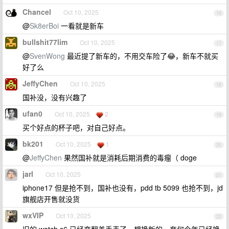
Chancel
Oct 10, 2025
16
@
Sk8erBoi
一看就是新车
bullshit77lim
Oct 10, 2025
17
@
SvenWong
最近提了新车的，不用交车险了😂，新车不就买
好了么
JeffyChen
Oct 10, 2025
18
国补没，没有兴趣了
ufan0
Oct 10, 2025
2
19
买个好点的杯子吧，对自己好点。
bk201
Oct 10, 2025
1
20
@
JeffyChen
果然国补就是消耗后期消费的毒瘤（ doge
jarl
Oct 10, 2025
21
iphone17 但是抢不到，国补也没有，pdd tb 5099 也抢不到，jd
旗舰店开售就没货
wxVIP
Oct 10, 2025
22