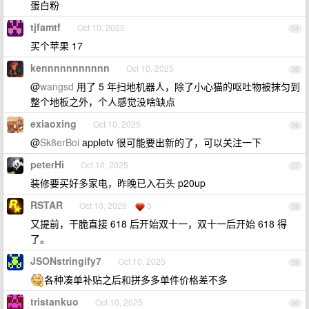
蛋白粉
tjfamtf
Oct 10, 2025
54
买个苹果 17
kennnnnnnnnnn
Oct 10, 2025
55
@
wangsd
用了 5 年扫地机器人，除了小心猫的呕吐物被抹匀到
整个地板之外，个人感觉没啥缺点
exiaoxing
Oct 10, 2025
56
@
Sk8erBoi
appletv 很可能要出新的了，可以关注一下
peterHi
Oct 10, 2025
57
装修要买好多家电，昨晚已入石头 p20up
RSTAR
Oct 10, 2025
5
58
又提前，干脆直接 618 后开始双十一，双十一后开始 618 得
了。
JSONstringify7
Oct 10, 2025
59
各种凑单补贴之后和拼多多单件价格差不多
tristankuo
Oct 10, 2025
60