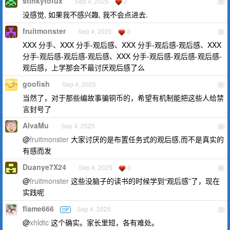
stinkytofux
Sep 4, 2025
2
2
没感觉, 如果我不感兴趣, 我不会点进去.
fruitmonster
Sep 4, 2025
3
3
XXX 分手、XXX 分手-观后感、XXX 分手-观后感-观后感、XXX
分手-观后感-观后感-观后感、XXX 分手-观后感-观后感-观后感-
观后感，上学那会不最讨厌观后感了么
goofish
Sep 4, 2025
4
当然了，对于那些编故事骗铜币的，希望有机制能把这些人给禁
言封号了
AlvaMu
Sep 4, 2025
5
@
fruitmonster
大家讨厌的是布置任务式的观后感,而不是真实的
有感而发
Duanye7X24
Sep 4, 2025
3
6
@
fruitmonster
这些没脑子的读书的时候学到“观后感”了，现在
实践呢
flame666
Sep 4, 2025
OP
7
@
xhldtc
这个确实。家长里短，各有难处。