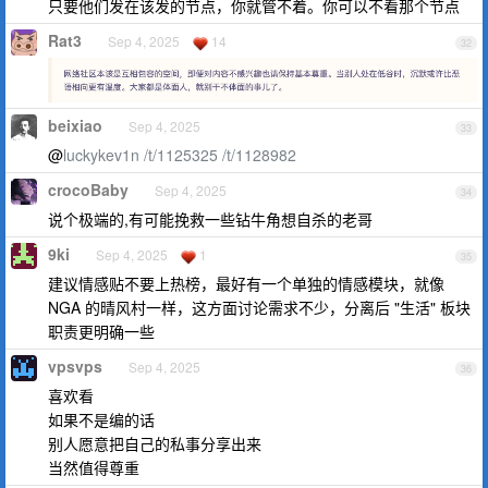
只要他们发在该发的节点，你就管不着。你可以不看那个节点
Rat3
Sep 4, 2025
14
32
beixiao
Sep 4, 2025
33
@
luckykev1n
/t/1125325
/t/1128982
crocoBaby
Sep 4, 2025
34
说个极端的,有可能挽救一些钻牛角想自杀的老哥
9ki
Sep 4, 2025
1
35
建议情感贴不要上热榜，最好有一个单独的情感模块，就像
NGA 的晴风村一样，这方面讨论需求不少，分离后 "生活" 板块
职责更明确一些
vpsvps
Sep 4, 2025
36
喜欢看
如果不是编的话
别人愿意把自己的私事分享出来
当然值得尊重