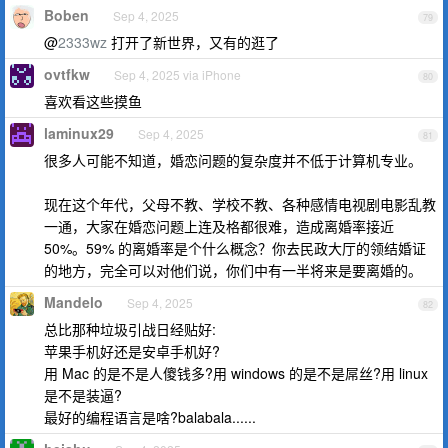
Boben
Sep 4, 2025
79
@
2333wz
打开了新世界，又有的逛了
ovtfkw
Sep 4, 2025 via iPhone
80
喜欢看这些摸鱼
laminux29
Sep 4, 2025
81
很多人可能不知道，婚恋问题的复杂度并不低于计算机专业。
现在这个年代，父母不教、学校不教、各种感情电视剧电影乱教
一通，大家在婚恋问题上连及格都很难，造成离婚率接近
50%。59% 的离婚率是个什么概念？你去民政大厅的领结婚证
的地方，完全可以对他们说，你们中有一半将来是要离婚的。
Mandelo
Sep 4, 2025
82
总比那种垃圾引战日经贴好:
苹果手机好还是安卓手机好?
用 Mac 的是不是人傻钱多?用 windows 的是不是屌丝?用 linux
是不是装逼?
最好的编程语言是啥?balabala......