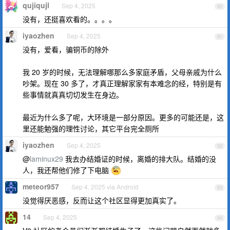
qujiqujl
Sep 4, 2025
90
没有，还挺喜欢看的。。。。
iyaozhen
Sep 4, 2025
91
没有，爱看，骗铜币的除外
我 20 岁的时候，无法理解哪那么多家庭矛盾，父母亲戚为什么
吵架。现在 30 多了，才真正理解家家有本难念的经，特别是有
些事情就真真切切发生在身边。
最近为什么多了呢，大环境是一部分原因。更多的可能还是，这
里还能勉强的理性讨论，其它平台完全厕所
iyaozhen
Sep 4, 2025
92
@
laminux29
我去办结婚证的时候，离婚的排大队。结婚的没
人，我还帮他们修了下电脑
meteor957
Sep 4, 2025 via Android
93
没觉得厌恶感，反而让这个社区显得更加真实了。
14
Sep 4, 2025
94