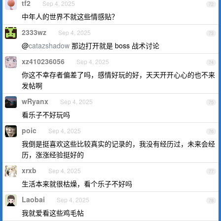
tf2
Sep 4, 2025
72
中年人的世界不就这些情感贴？
2333wz
Sep 4, 2025
73
@
catazshadow
那边打开就是 boss 战术讨论
xz410236056
Sep 4, 2025
74
你这不幸存者偏差了吗，感情好玩的好，天天开开心心的也不来
发帖啊
wRyanx
Sep 4, 2025
75
看乐子不好玩吗
poic
Sep 4, 2025
76
我倒是挺喜欢这些比较真实的记录的，我没有经历过，未来会经
历，涨涨经验挺好的
xrxb
Sep 4, 2025
77
生活本来就很枯燥，看个乐子不好吗
Laobai
Sep 4, 2025
78
我就爱看这些鸡毛帖