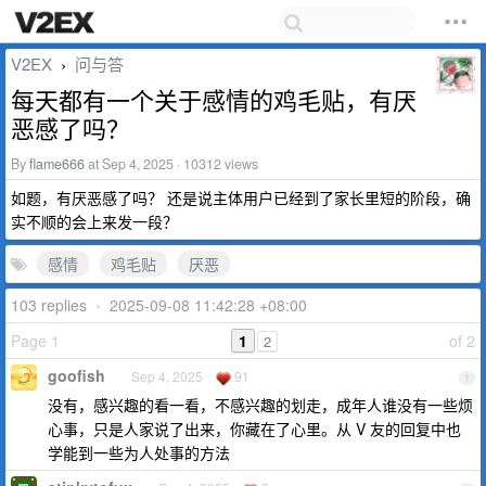
V2EX
问与答
›
每天都有一个关于感情的鸡毛贴，有厌
恶感了吗？
By
flame666
at Sep 4, 2025 · 10312 views
如题，有厌恶感了吗？ 还是说主体用户已经到了家长里短的阶段，确
实不顺的会上来发一段？
感情
鸡毛贴
厌恶
103 replies
•
2025-09-08 11:42:28 +08:00
Page 1
1
of 2
2
goofish
Sep 4, 2025
91
1
没有，感兴趣的看一看，不感兴趣的划走，成年人谁没有一些烦
心事，只是人家说了出来，你藏在了心里。从 V 友的回复中也
学能到一些为人处事的方法