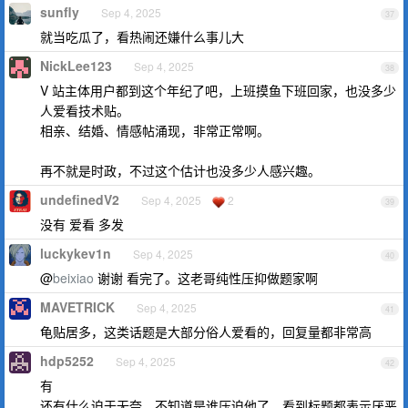
sunfly
Sep 4, 2025
37
就当吃瓜了，看热闹还嫌什么事儿大
NickLee123
Sep 4, 2025
38
V 站主体用户都到这个年纪了吧，上班摸鱼下班回家，也没多少
人爱看技术贴。
相亲、结婚、情感帖涌现，非常正常啊。
再不就是时政，不过这个估计也没多少人感兴趣。
undefinedV2
Sep 4, 2025
2
39
没有 爱看 多发
luckykev1n
Sep 4, 2025
40
@
beixiao
谢谢 看完了。这老哥纯性压抑做题家啊
MAVETRICK
Sep 4, 2025
41
龟贴居多，这类话题是大部分俗人爱看的，回复量都非常高
hdp5252
Sep 4, 2025
42
有
还有什么迫于无奈，不知道是谁压迫他了，看到标题都表示厌恶