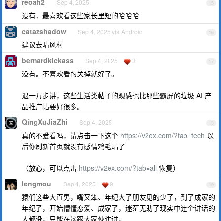
reoah2
Sep 4, 2025
15
没有，最喜欢看这些家长里短的哈哈哈
catazshadow
Sep 4, 2025 via Android
16
建议去晴风村
bernardkickass
Sep 4, 2025
3
17
没有。不喜欢看的关掉就好了。
退一万步讲，这些生活类帖子的观感也比那些霸屏的垃圾 AI 产
品推广帖要好很多。
QingXuJiaZhi
Sep 4, 2025
18
真的不爱看吗，请点击一下这个
https://v2ex.com/?tab=tech
以
后你刷新首页就没有感情鸡毛贴了
（放心，可以点击
https://v2ex.com/?tab=all
恢复）
lengmou
Sep 4, 2025
9
19
猿们这些大直男，嘴又笨、年纪大了朋友见的少了，到了成家的
年纪了，开始懵懂恋爱、成家了，迷茫无助了现实中连个讲话的
人都没，只能在这跟大家伙讲讲，