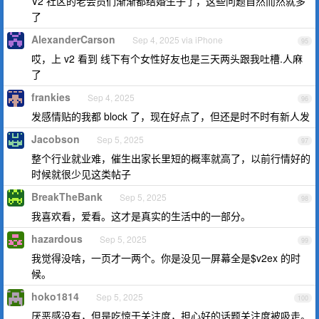
V2 社区的老会员们渐渐都结婚生子了，这些问题自然而然就多
了
AlexanderCarson
Sep 4, 2025 via iPhone
95
哎，上 v2 看到 线下有个女性好友也是三天两头跟我吐槽.人麻
了
frankies
Sep 4, 2025
96
发感情贴的我都 block 了，现在好点了，但还是时不时有新人发
Jacobson
Sep 5, 2025
97
整个行业就业难，催生出家长里短的概率就高了，以前行情好的
时候就很少见这类帖子
BreakTheBank
Sep 5, 2025
98
我喜欢看，爱看。这才是真实的生活中的一部分。
hazardous
Sep 5, 2025
99
我觉得没啥，一页才一两个。你是没见一屏幕全是$v2ex 的时
候。
hoko1814
Sep 5, 2025
100
厌恶感没有，但是吃惊于关注度，担心好的话题关注度被吸走。