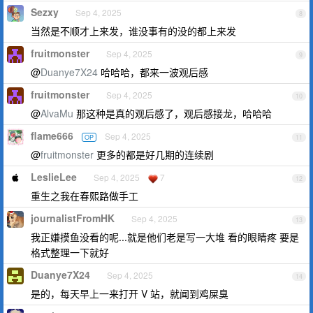
Sezxy
Sep 4, 2025
8
当然是不顺才上来发，谁没事有的没的都上来发
fruitmonster
Sep 4, 2025
9
@
Duanye7X24
哈哈哈，都来一波观后感
fruitmonster
Sep 4, 2025
10
@
AlvaMu
那这种是真的观后感了，观后感接龙，哈哈哈
flame666
Sep 4, 2025
OP
11
@
fruitmonster
更多的都是好几期的连续剧
LeslieLee
Sep 4, 2025
7
12
重生之我在春熙路做手工
journalistFromHK
Sep 4, 2025
13
我正嫌摸鱼没看的呢...就是他们老是写一大堆 看的眼睛疼 要是
格式整理一下就好
Duanye7X24
Sep 4, 2025
14
是的，每天早上一来打开 V 站，就闻到鸡屎臭