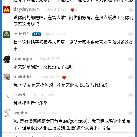
daydayup01
Sep 4, 2025
2
43
瞧你问的都是啥，在富人堆里问你们穷吗，在热点版块里问你们
厌恶这版块吗
lollol33
Sep 4, 2025
PRO
44
每个这种帖子都很多人回复，说明大家本来就喜欢看和讨论这类
事
opengps
Sep 4, 2025
45
本来就是闲逛，总比没帖子强吧
rockddd
Sep 4, 2025
1
46
我上 V 站是来摸鱼的，不是来解决 BUG 写代码的
LowBi
Sep 4, 2025
47
纯就摸鱼看个乐乎
lzgshsj
Sep 4, 2025
48
V2 是有情感问题专门节点的(/go/libido)，我已经忽略这个节点
了。但是很多人都直接发到“生活”这个大类下，无语了