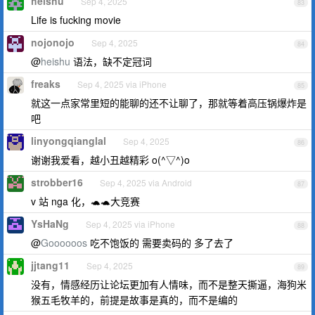
heishu
Sep 4, 2025
83
Life is fucking movie
nojonojo
Sep 4, 2025
84
@
heishu
语法，缺不定冠词
freaks
Sep 4, 2025 via iPhone
85
就这一点家常里短的能聊的还不让聊了，那就等着高压锅爆炸是
吧
linyongqianglal
Sep 4, 2025
86
谢谢我爱看，越小丑越精彩 o(^▽^)o
strobber16
Sep 4, 2025 via Android
87
v 站 nga 化，🐢🐢大竞赛
YsHaNg
Sep 4, 2025 via iPhone
88
@
Goooooos
吃不饱饭的 需要卖码的 多了去了
jjtang11
Sep 4, 2025
89
没有，情感经历让论坛更加有人情味，而不是整天撕逼，海狗米
猴五毛牧羊的，前提是故事是真的，而不是编的