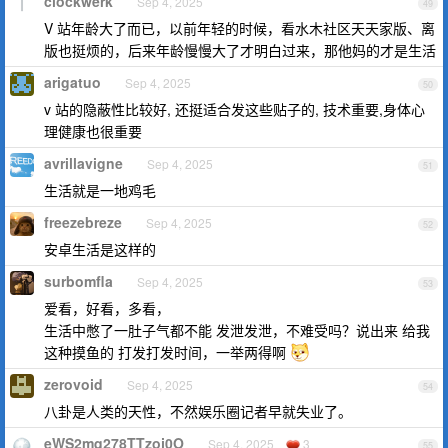
clockwerk
Sep 4, 2025
49
V 站年龄大了而已，以前年轻的时候，看水木社区天天家版、离
版也挺烦的，后来年龄慢慢大了才明白过来，那他妈的才是生活
arigatuo
Sep 4, 2025
50
v 站的隐蔽性比较好, 还挺适合发这些贴子的, 技术重要,身体心
理健康也很重要
avrillavigne
Sep 4, 2025
51
生活就是一地鸡毛
freezebreze
Sep 4, 2025
52
安卓生活是这样的
surbomfla
Sep 4, 2025
53
爱看，好看，多看，
生活中憋了一肚子气都不能 发泄发泄，不难受吗？说出来 给我
这种摸鱼的 打发打发时间，一举两得啊
zerovoid
Sep 4, 2025
54
八卦是人类的天性，不然娱乐圈记者早就失业了。
eWS2mq278TTzoj0O
Sep 4, 2025
3
55