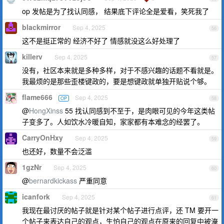
op 发帖是为了找认同感， 结果底下评论全是爱看，笑死我了
blackmirror
Sep 4, 2025
56
这不是挺正常的 经济不好了 情感就没这么好处理了
killerv
Sep 4, 2025
57
没有，社区本来就是多种多样，对于不感兴趣的话题不看就是。
我最烦的是那些歪楼键政的，要是想键政就单独开贴说个够。
flame666
Sep 4, 2025
OP
58
@
HongXinss
55 找认同感到不至于，是肉眼可见的今年这类帖
子变多了。人如饮水冷暖自知，家家都有本难念的经罢了。
CarryOnHxy
Sep 4, 2025
59
也还好，数量不会泛滥
1gzNr
Sep 4, 2025
60
@
bernardkickass
严重同意
icanfork
Sep 4, 2025
61
我现在最讨厌的帖子就是针对某个帖子进行点评，还 TM 要开一
个帖子来表达自己的观点，生怕自己的观点在原来的回复中被淹