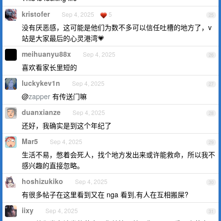
kristofer
Sep 4, 2025
5
25
没有厌恶感，这可能是他们为数不多可以信任吐槽的地方了，v
站是大家最后的心灵港湾💗
meihuanyu88x
Sep 4, 2025
26
喜欢看家长里短的
luckykev1n
Sep 4, 2025
27
@
zapper
有传送门嘛
duanxianze
Sep 4, 2025
28
还好，我确实是到这个年纪了
Mar5
Sep 4, 2025
29
生活不易，憋着会死人，找个地方发出来或许能救命，所以我不
感兴趣的直接忽略。
hoshizukiko
Sep 4, 2025
30
有很多帖子在这里看到又在 nga 看到,有人在互相搬屎?
iixy
Sep 4, 2025
31