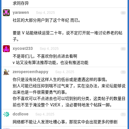
求同存异
yarawen
Sep 4, 2025
68
社区的大部分用户到了这个年纪 而已。
要是 V 站能继续运营二十年，说不定打开就一堆讨论养老的帖
子。
xycost233
Sep 4, 2025
69
不是哥们儿，不喜欢你别点进去看啊
v 站又没有算法推荐功能，也没有推送功能
zeropercenthappy
Sep 4, 2025
70
你只是没有处在这样人生的低谷或是遭遇这样的事情。
别人可能已经压抑到喘不过气来了，实在没办法，来论坛能够说
出来也是一件很需要勇气的事。
你不喜欢可以不点进去也可以切到别的分类，这类帖子的数量目
前也不至于淹没整个 V2EX ，没必要特地发个帖踩一脚。
dcdlove
Sep 4, 2025
71
网络都不能让人发泄吐槽心事，那现实中会出现更多的惨剧