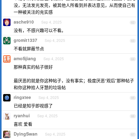
没，无法发光发亮，被其他人所看到并表达意见，从而使自己有
一种被关注的充实感
asche910
Sep 4, 2025
62
没有，不感兴趣可以不看。
gromit1337
Sep 4, 2025
63
不看就屏蔽节点
amoSjiang
Sep 4, 2025
64
那种真实的帖子很好
最厌恶的就是你这种帖子，没有事实；极度厌恶“观后”那种帖子
和你这种拾人牙慧的垃圾帖
ringxtee
Sep 4, 2025
65
已经是知乎即视感了
ryanhui
Sep 4, 2025
66
喜欢 爱看
DyingSwan
Sep 4, 2025
67