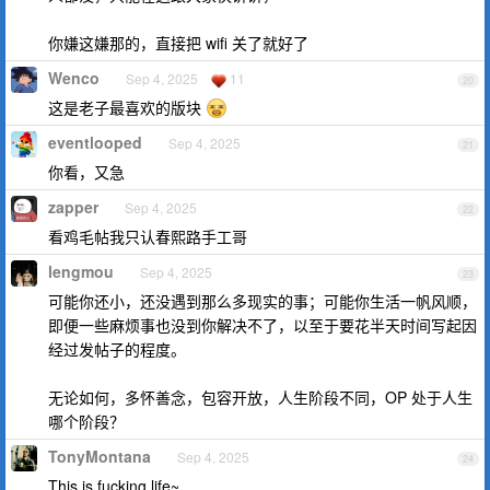
你嫌这嫌那的，直接把 wifi 关了就好了
Wenco
Sep 4, 2025
11
20
这是老子最喜欢的版块
eventlooped
Sep 4, 2025
21
你看，又急
zapper
Sep 4, 2025
22
看鸡毛帖我只认春熙路手工哥
lengmou
Sep 4, 2025
23
可能你还小，还没遇到那么多现实的事；可能你生活一帆风顺，
即便一些麻烦事也没到你解决不了，以至于要花半天时间写起因
经过发帖子的程度。
无论如何，多怀善念，包容开放，人生阶段不同，OP 处于人生
哪个阶段？
TonyMontana
Sep 4, 2025
24
This is fucking life~