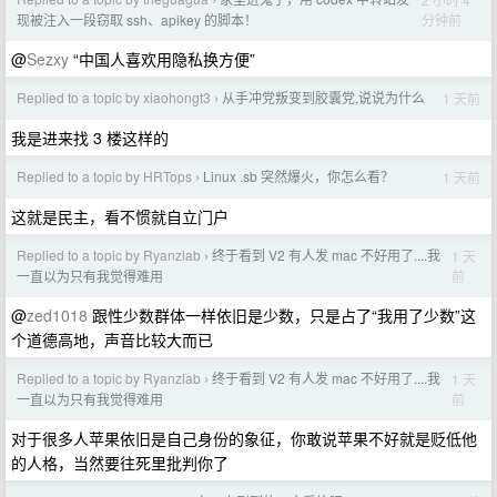
›
分钟前
现被注入一段窃取 ssh、apikey 的脚本！
@
Sezxy
“中国人喜欢用隐私换方便”
Replied to a topic by xiaohongt3
从手冲党叛变到胶囊党,说说为什么
1 天前
›
我是进来找 3 楼这样的
Replied to a topic by HRTops
Linux .sb 突然爆火，你怎么看？
1 天前
›
这就是民主，看不惯就自立门户
Replied to a topic by Ryanzlab
终于看到 V2 有人发 mac 不好用了....我
1 天
›
前
一直以为只有我觉得难用
@
zed1018
跟性少数群体一样依旧是少数，只是占了“我用了少数”这
个道德高地，声音比较大而已
Replied to a topic by Ryanzlab
终于看到 V2 有人发 mac 不好用了....我
1 天
›
前
一直以为只有我觉得难用
对于很多人苹果依旧是自己身份的象征，你敢说苹果不好就是贬低他
的人格，当然要往死里批判你了