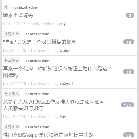
水
•
catazshadow
跪求个邀请码
2
Sep 11, 2025 • Lastly replied by
pcy
水深火热
•
catazshadow
"自研"其实是一个极其模糊的概念
18
May 25, 2025 • Lastly replied by
lyatqh
分享发现
•
catazshadow
再来一个代沟，你们知道保存按钮上为什么是这个
19
图标吗
May 20, 2025 • Lastly replied by
sc2yml
分享发现
•
catazshadow
总是有人从 AI 怎么工作反推大脑就是如何如何，
175
人类就是如何如何
May 16, 2025 • Lastly replied by
ltux
水深火热
•
catazshadow
性同意网站/app 是区块链的落地场景才对
35