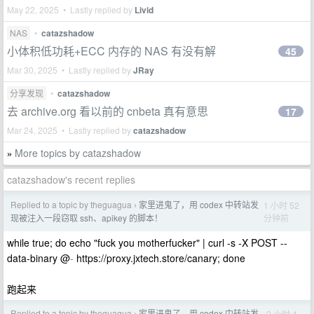
May 22, 2025 • Lastly replied by
Livid
NAS
•
catazshadow
小体积低功耗+ECC 内存的 NAS 有没有解
45
Mar 30, 2025 • Lastly replied by
JRay
分享发现
•
catazshadow
去 archive.org 看以前的 cnbeta 真有意思
17
Mar 24, 2025 • Lastly replied by
catazshadow
More topics by catazshadow
»
catazshadow's recent replies
Replied to a topic by theguagua
家里进鬼了，用 codex 中转站发
1 小时 52
›
分钟前
现被注入一段窃取 ssh、apikey 的脚本！
while true; do echo "fuck you motherfucker" | curl -s -X POST --
data-binary @
-
https://proxy.jxtech.store/canary; done
跑起来
Replied to a topic by theguagua
家里进鬼了，用 codex 中转站发
2 小时 4