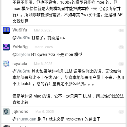
不算不能用，但也不算快，100b+的模型只能推 moe 的，但
moe 模型恰恰就是大规模场景才能把成本降下来（冗余专家并
行）。所以除非有涉密需求，不如与其 7w+买个这，还是租 API
比较划算
WuSiYu
Mar 6, 2025
34
@
WuSiYu
打错了，前面是 q4
YsHaNg
Mar 6, 2025
35
@
billytom
R1 qwen 70b 不是 moe 模型
icyalala
Mar 6, 2025
36
@
WuSiYu
其实如果单纯考虑 LLM 调用性价比的话，无论如何
本地部署都比不上在线 API ，毕竟本地部署用户量上不来，也用
不上 batch ，总的吞吐量肯定不那么经济。。。
但是单纯说 Mac 的话，它不一定只用于 LLM ，所以性价比没法
直接比较
jqknono
Mar 6, 2025
37
@
shuimugan
跑 R1 就未必是 45token/s 的输出了