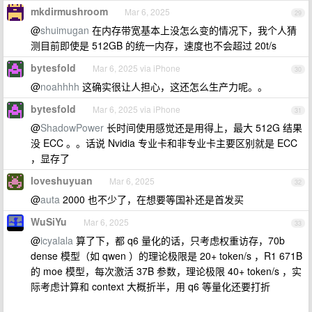
mkdirmushroom
Mar 6, 2025
29
@
shuimugan
在内存带宽基本上没怎么变的情况下，我个人猜
测目前即使是 512GB 的统一内存，速度也不会超过 20t/s
bytesfold
Mar 6, 2025 via iPhone
30
@
noahhhh
这确实很让人担心，这还怎么生产力呢。。
bytesfold
Mar 6, 2025 via iPhone
31
@
ShadowPower
长时间使用感觉还是用得上，最大 512G 结果
没 ECC 。。话说 Nvidia 专业卡和非专业卡主要区别就是 ECC
，显存了
loveshuyuan
Mar 6, 2025
32
@
auta
2000 也不少了，在想要等国补还是首发买
WuSiYu
Mar 6, 2025
33
@
icyalala
算了下，都 q6 量化的话，只考虑权重访存，70b
dense 模型（如 qwen ）的理论极限是 20+ token/s ，R1 671B
的 moe 模型，每次激活 37B 参数，理论极限 40+ token/s ，实
际考虑计算和 context 大概折半，用 q6 等量化还要打折