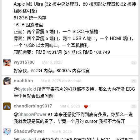
Apple M3 Ultra (32 核中央处理器、80 核图形处理器和 32 核神
经网络引擎)
512GB 统一内存
16TB 固态硬盘
正面：两个雷雳 5 端口，一个 SDXC 卡插槽
背面：四个雷雳 5 端口，两个 USB-A 端口，一个 HDMI 端口，
一个 10Gb 以太网端口，一个耳机插孔
顶配需要：RMB 4531/月 (24 期)或 RMB 108,749
wy315700
Mar 6, 2025
21
好家伙，512G 内存。800G/s 内存带宽
noahhhh
Mar 6, 2025 via Android
22
@
bytesfold
所有苹果芯片的机器都不支持，那么大内存没 ECC
半个月就会出点问题
chandlerbing9317
Mar 6, 2025
1
23
@
ShadowPower
#1 本来还感觉不到到底有多贵，你那么一说
我就发现是真的贵了，毕竟一个月的 cursor 我都不舍得开
ShadowPower
Mar 6, 2025
24
@
bytesfold
只支持所有 DDR5 都支持的片上 ECC ，不过那是