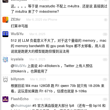
这。。。。等于是 macstudio 不配上 m4ultra . 还是说 直接跳过
了 m4ultra 来了个 m4extreme?
ZE3kr
Mar 6, 2025 via iPhone
9
打算冲丐版
WuSiYu
Mar 6, 2025
10
512 对 LLM 负载意义不大了，对于这个量级的 memory ，mac
的 memory bandwidth 和 gpu peak flops 都不太够看，用人话
说就是跑更大的模型能跑但慢到没法用
icyalala
Mar 6, 2025
11
@
WuSiYu
上面说 40~45token/s ，Twitter 上有人预估
20token/s ，也算能用了
billytom
Mar 6, 2025
12
根据目前 M4 max 128GB 跑 R1 qwen 70b 就只有 18-20tk 来
看，这玩意如果跑 R1 671b ，估摸也就是 9-10tks
FlashEcho
Mar 6, 2025
13
@
shuimugan
#5 官方满血版是大部分 fp8 （还有一些 bp16 和