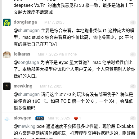
deepseek V3/R1 的速度我意见和 33 楼一致，最多是随着上下
文越大速度不断衰减
dongfanga
Mar 7, 2025
43
@
shuimugan
主要是综合来看，本地跑非类似 r1 这种庞大的模
型，mac studio 综合来看真的性价比高，省电噪音少，pc 平台
真的感觉自己在开飞机
feikaras
Mar 7, 2025 via iPhone
44
@
dongfanga
为啥不是 eypc 量大管饱？ mac 他啥时候性价比
了。本地部署大模型应该和个人用户无关，个人只管用别人给你
做好的入口。
mewking
Mar 12, 2025
45
@
shuimugan
请问这个 2*770 的玩法有没有部署例子？貌似是
最便宜的 16G 卡。如果 PCIE 槽一个 X16 ，一个 X4 ，会降低
很多性能吗
slowgen
Mar 16, 2025
1
PRO
46
@
mewking
pcie 通道速度不会降低多少性能，现阶段 ExoLabs
的方案是靠网络通信都能玩，推理模型交换数据挺少的，刚好新