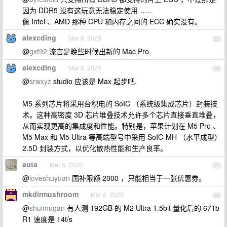
因为 DDR5 没有这玩意无法稳定使用……
像 Intel 、AMD 那种 CPU 和内存之间的 ECC 确实没有。
alexcding
Mar 6, 2025
25
@
gxt92
流言是晚些时候出新的 Mac Pro
alexcding
Mar 6, 2025
26
@
srwxyz
studio 应该是 Max 起步吧.
M5 系列芯片将采用台积电的 SoIC （系统级集成芯片）封装技
术。这种高密度 3D 芯片堆叠技术允许多个芯片直接垂直堆叠，
从而实现更高的集成度和性能。特别是，苹果计划在 M5 Pro 、
M5 Max 和 M5 Ultra 等高端型号中采用 SoIC-MH （水平成型）
2.5D 封装方式，以优化散热性能和生产良率。
auta
Mar 6, 2025
27
@
loveshuyuan
国补限额 2000 ，只能相当于一张优惠券。
mkdirmushroom
Mar 6, 2025
28
@
shuimugan
有人测 192GB 的 M2 Ultra 1.5bit 量化后的 671b
R1 速度是 14t/s