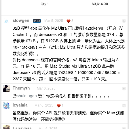
slowgen
Mar 5, 2025
3
PRO
5
32B 模型 4bit 量化在 M2 Ultra 可以跑到 42token/s （开启 KV
Cache ），而 deepseek v3 和 r1 的激活参数量都是 37B ，总
参数量 671B ，在 512GB 内存上跑 4bit 量化为主，大体上也是
40~45token/s 左右（对比 M2 Ultra 算力和带宽的提升和激活参
数变化所得）。
对比 deepseek 现在的官网价格，v3 每百万 token 输出为 8
元，r1 是 16 元，用 Mac Studio M3 Ultra 512GB 拿来跑
deepseek v3 的话大概是 74249/8 * 1000000 / 45 / 86400 =
2387 天回本，跑 r1 回本速度快一倍，只需 1193 天。
Themyth
Mar 6, 2025
6
@
shuimugan
赞！你这样的人 销售都骗不到。。。。。
icyalala
Mar 6, 2025
1
7
虽然但是，你买个 API 就只能聊天聊到死，但你买个 Mac 还能
写代码跑渲染，还能剪视频🐶
Lanayaaa
Mar 6, 2025
8