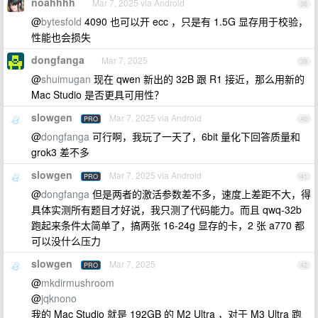
noahhhh
Mar 7, 2025 via Android
38
@
bytesfold
4090 也可以开 ecc ，只是有 1.5G 显存用于校验，
性能也会损失
dongfanga
Mar 7, 2025
39
@
shuimugan
现在 qwen 新出的 32B 跟 R1 接近，那么用新的
Mac Studio 是否更具可用性？
slowgen
Mar 7, 2025 via Android
PRO
40
@
dongfanga
可行啊，我玩了一天了，6bit 量化下回答质量和
grok3 差不多
slowgen
Mar 7, 2025 via Android
PRO
41
@
dongfanga
但是两者的激活参数差不多，速度上差距不大，得
具体实测所有题目才好说，我只测了代码能力。而且 qwq-32b
跑起来条件太简单了，搞两张 16-24g 显存的卡，2 张 a770 都
可以没什么压力
slowgen
Mar 7, 2025
PRO
42
@
mkdirmushroom
@
jqknono
我的 Mac Studio 就是 192GB 的 M2 Ultra ，对于 M3 Ultra 跑