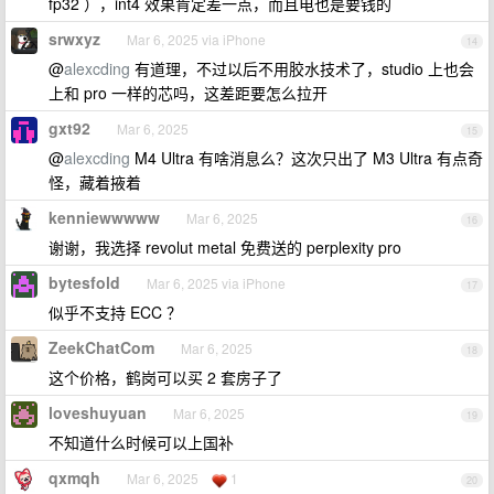
fp32 ），int4 效果肯定差一点，而且电也是要钱的
srwxyz
Mar 6, 2025 via iPhone
14
@
alexcding
有道理，不过以后不用胶水技术了，studio 上也会
上和 pro 一样的芯吗，这差距要怎么拉开
gxt92
Mar 6, 2025
15
@
alexcding
M4 Ultra 有啥消息么？这次只出了 M3 Ultra 有点奇
怪，藏着掖着
kenniewwwww
Mar 6, 2025
16
谢谢，我选择 revolut metal 免费送的 perplexity pro
bytesfold
Mar 6, 2025 via iPhone
17
似乎不支持 ECC ？
ZeekChatCom
Mar 6, 2025
18
这个价格，鹤岗可以买 2 套房子了
loveshuyuan
Mar 6, 2025
19
不知道什么时候可以上国补
qxmqh
Mar 6, 2025
1
20