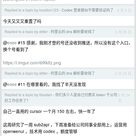
Replied to a topic by location123
Codex 登录貌似不需要验证码了
6 月 3 日
›
今天又又又重置了吗
Replied to a topic by ddter
阿里云的 dns 解析要收钱了
5 月 25 日
›
@
esee
#15 感谢，我刚才登的号还没收到推送，所以没有这个入口，
换个号看到了
https://i.imgur.com/6tKkItz.png
Replied to a topic by ddter
阿里云的 dns 解析要收钱了
5 月 25 日
›
@
esee
#11 在哪里看的，我找了半天没发现
Replied to a topic by libasten
你们多少人是自己付费买 token 干公司
5 月 24
›
日
的工作任务了？
自己一直用的 cursor 一个月 150 左右，快一年了
这周研究了一周 sub2api ，下周准备给公司同事全部用上，运营用
openwenui ，技术用 codex ，额度管够