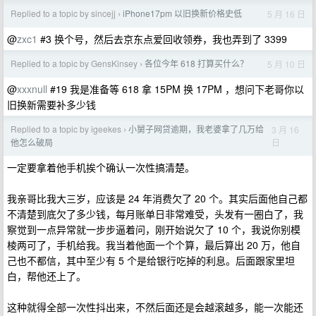
Replied to a topic by sincejj
iPhone17pm 以旧换新价格史低
5 月 16 日
›
@
zxc1
#3 换个号，然后去京东点爱回收领券，我也弄到了 3399
Replied to a topic by GensKinsey
各位今年 618 打算买什么？
5 月 10 日
›
@
xxxnull
#19 我是准备等 618 拿 15PM 换 17PM ，想问下老哥你以
旧换新需要补多少钱
Replied to a topic by igeekes
小舅子网贷逾期，我老婆拿了几万给
3 月 16
›
日
他怎么破局
一定要拿着他手机挨个确认一次性搞清楚。
我亲哥比我大三岁，应该是 24 年消费欠了 20 个。其实后面他自己都
不清楚到底欠了多少钱，每月账单日非常难受，头发有一圈白了，我
察觉到一点异常就一步步逼着问，刚开始说欠了 10 个，我说你别模
棱两可了，手机给我。我当着他面一个个算，最后算出 20 万，他自
己也不都信，其中至少有 5 个是给银行吃掉的利息。后面跟家里坦
白，帮他还上了。
这种就得全部一次性抖出来，不然后面还是会越滚越多，能一次能还