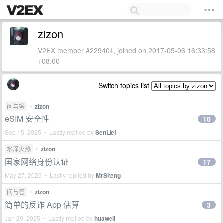
zizon
V2EX member #229404, joined on 2017-05-06 16:33:58
+08:00
Switch topics list
问与答
•
zizon
eSIM 安全性
10
Sep 15, 2025 • Lastly replied by
SenLief
水深火热
•
zizon
国家网络身份认证
17
May 27, 2025 • Lastly replied by
MrSheng
问与答
•
zizon
简单的反诈 App 估算
3
Jan 29, 2025 • Lastly replied by
huaweii