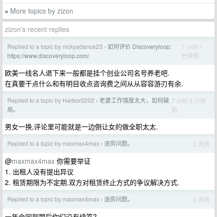
More topics by zizon
»
zizon's recent replies
Replied to a topic by nickyadance23
如何评价 Discoveryloop:
7 小时 1
›
分钟前
https://www.discoveryloop.com/
欧美一线名人退下来一般都是挂个创业公司名号养老吧.
在真要干点什么和有明目收点咨询费之间从从容容游刃有余.
Replied to a topic by Harbor0202
老婆工作强度太大，如何破
7 小时 8 分钟
›
前
局。
男女一换,评论里可能就是一边倒让女的做全职太太.
Replied to a topic by maxmax4max
退房问题。
2 天前
›
@
maxmax4max
你需要举证
1. 出租人没有提出异议
2. 租赁期限为不定期.双方对租赁终止方式的争议解决方式.
Replied to a topic by maxmax4max
退房问题。
2 天前
›
一年合同到期后你们没有续签?