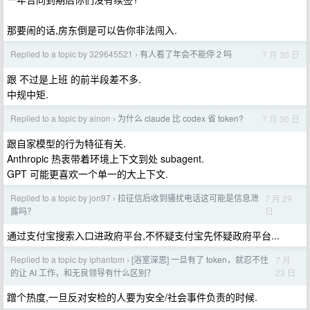
那要闹的话,房东倒是可以告你非法闯入.
Replied to a topic by 329645521
有人看了年会不能停 2 吗
7 月 30 日
›
跟 不过是上班 的前半段差不多.
中规中矩.
Replied to a topic by ainon
为什么 claude 比 codex 省 token?
7 月 30 日
›
跟自家模型的行为特征有关.
Anthropic 热衷带着环境上下文到处 subagent.
GPT 可能更喜欢一个单一的大上下文.
Replied to a topic by jon97
拉征信后收到骚扰电话这可能是信息泄
7 月 29
›
日
露吗？
通过支付宝搜索入口进政府平台,不怀疑支付宝先怀疑政府平台...
Replied to a topic by iphantom
[浴室深思] 一旦有了 token，就忍不住
7 月
›
23 日
的让 AI 工作，和无良领导有什么区别？
蹭个热度,一旦反对安检的人要为安全/社会事件负责的时候.