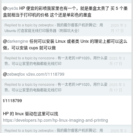
@
cye3s
HP 便宜的彩喷我家里也有一个，就是墨盒太贵了 买 5 个墨
盒就相当于打印机的价格 这个还是单彩色的墨盒
Replied to a topic by zebwqfox
我的戴尔瘦客户机折腾记：用
2025 年 3
›
月 17 日
Ubuntu 打造家庭无线打印服务器（附踩坑大全）
@
darkengine
任何可以安装 Linux 或者类 Unix 的理论上都可以这么
做，可以安装 cups 就可以做
Replied to a topic by nonozone
有一太老的 HP1020，用什么姿
2025 年 3
›
月 17 日
势，可以让家里的电脑都能无线打印
@
zebwqfox
v2ex.com/t/1118799
Replied to a topic by nonozone
有一太老的 HP1020，用什么姿
2025 年 3
›
月 17 日
势，可以让家里的电脑都能无线打印
t/1118799
HP 的 linux 驱动在这里可以找
https://developers.hp.com/hp-linux-imaging-and-printing
Replied to a topic by zebwqfox
我的戴尔瘦客户机折腾记：用
2025 年 3
›