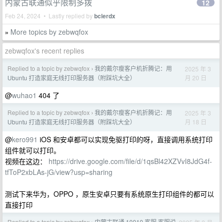
内蒙古联通似乎限制多拨
12
Feb 24, 2024 • Lastly replied by
bclerdx
More topics by zebwqfox
»
zebwqfox's recent replies
Replied to a topic by zebwqfox
我的戴尔瘦客户机折腾记：用
2025 年 3
›
月 20 日
Ubuntu 打造家庭无线打印服务器（附踩坑大全）
@
wuhao1
404 了
Replied to a topic by zebwqfox
我的戴尔瘦客户机折腾记：用
2025 年 3
›
月 18 日
Ubuntu 打造家庭无线打印服务器（附踩坑大全）
@
kero991
iOS 和安卓都可以实现免驱打印的呀，直接调用系统打印
组件就可以打印。
视频在这边：
https://drive.google.com/file/d/1qsBl42XZVvI8JdG4f-
tfToP2xbLAs-jG/view?usp=sharing
测试下来华为，OPPO ，原生安卓只要有系统原生打印组件的都可以
直接打印
Replied to a topic by zebwqfox
内蒙古联通 10010 客服 客服说