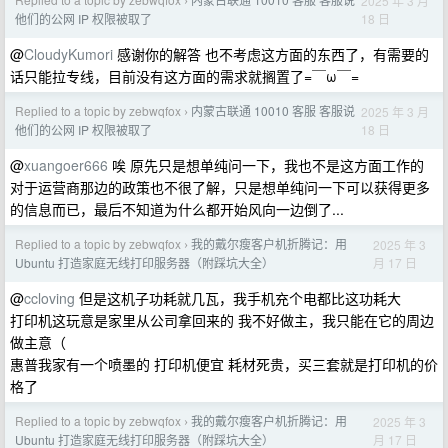
2025 年 3 月
›
18 日
他们的公网 IP 权限被取了
@
CloudyKumori
感谢你的解答 也不考虑这方面的东西了，有需要的
话只能拉专线，目前没有这方面的需求就搁置了=￣ω￣=
Replied to a topic by zebwqfox
内蒙古联通 10010 客服 客服说
2025 年 3 月
›
18 日
他们的公网 IP 权限被取了
@
xuangoer666
唉 原先只是想单纯问一下，我也不是这方面工作的
对于运营商那边的政策也不很了解，只是想单纯问一下可以获得更多
的信息而已，最后不知道为什么都开始风向一边倒了...
Replied to a topic by zebwqfox
我的戴尔瘦客户机折腾记：用
2025 年 3
›
月 17 日
Ubuntu 打造家庭无线打印服务器（附踩坑大全）
@
ccloving
但是这机子功耗就几瓦，我手机充个电都比这功耗大
打印机这玩意是家里从公司拿回来的 我不好做主，我只能在它的周边
做主意（
惠普我家有一个喷墨的 打印机便宜 耗材死贵，买三套就是打印机的价
格了
Replied to a topic by zebwqfox
我的戴尔瘦客户机折腾记：用
2025 年 3
›
月 17 日
Ubuntu 打造家庭无线打印服务器（附踩坑大全）