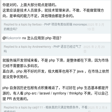
你是对的，上面大部分观点是错的。
这里应该是技术人员居多，就技术管理来讲，不敢、不能做管理方
向，是单纯的能力不足，其他理由都是多余的。
Replied to a topic by tlerbao
PHP 项目有类似前端 monorepo
2025 年 3 月
›
13 日
的概念吗？
@
Kokororin
nx 怎么应用到 php 项目？
Replied to a topic by AndrewHenry
PHP 语言已经过气了
2025 年 2 月 20
›
日
吗
就服务端开发领域来看，不是 php 下滑，是整体都在下滑，因为市场
已经不需要那么多码农。
直白讲，php 用不好的开发，极大概率也用不了 java ，在市场上依然
是没竞争优势的。
php 自身因历史包袱有点积重难返了，不过好在 php 生态基本都是开
源的，有人看 php-src / laravel / symfony / thinkphp 不爽，可以自己
提 PR 去完善的。
Replied to a topic by caiji111
相亲真的只满足物质条件，不看
2025 年 2 月 8
›
日
感情的吗