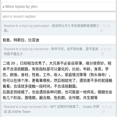
More topics by ykm
»
ykm's recent replies
Replied to a topic by jiashuaibei
投出你认为 5 年后高端新能源御三
7 月 23
›
日
家。
极氪、特斯拉、比亚迪
Replied to a topic by mianbizhe
条件不好，找不到对象，是不是该
5 月 22
›
日
彻底不婚主义
二线 20 ，已经相当优秀了，大兄弟不必妄自菲薄，缘分很奇妙，相
亲不合适就翻篇，有些指标是可以量化的，比如，年龄，身高，学
历，颜值，身材，性格，工作，收入，家庭情况等等（狗头保命），
你可以在排个序，更看重哪些，然后相就完了，遇到差不多的就接触
看看，合适就多接触一段时间，不合适就翻篇。
后面走到结婚了，也会遇到各种问题，也可能是一地鸡毛，婚姻也会
有几个阶段，激情期，磨合期，危机期，合作期，共生期等
Replied to a topic by briver123
GPT 试用时代结束了， Codex 中转
5 月 16
›
日
站 送 2000w Token