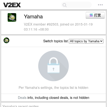
Yamaha
打赏
V2EX member #92503, joined on 2015-01-19
03:11:16 +08:00
Switch topics list
Per Yamaha's settings, the topics list is hidden
Deals
info, including closed deals, is not hidden
Yamaha's recent replies