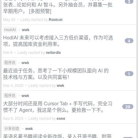
3
张表...论如何和 AI 智斗。另外抽会员，并募集一批
早期用户。 [多图预警]
May 20 • Lastly replied by
Rootcat
HodlAI
•
wwk
HodlAI 未来可以考虑接入三方低价渠道，作为可选
4
项，提高国库资金利用率。
Feb 6 • Lastly replied by
neilordlx
程序员
•
wwk
最近迫于任务，思考了一下小规模团队面向 AI 的
1
技术栈与方案。以及共同富裕！
Dec 4, 2025 • Lastly replied by
wwk
程序员
•
wwk
大部分时间还是用 Cursor Tab + 手写代码，完全习
29
惯不了 Agent，我这是个例么。要抢救一下不。
Sep 6, 2025 • Lastly replied by
esee
分享创造
•
wwk
英语名著书籍阅读全新改版，录入开源书籍、附带