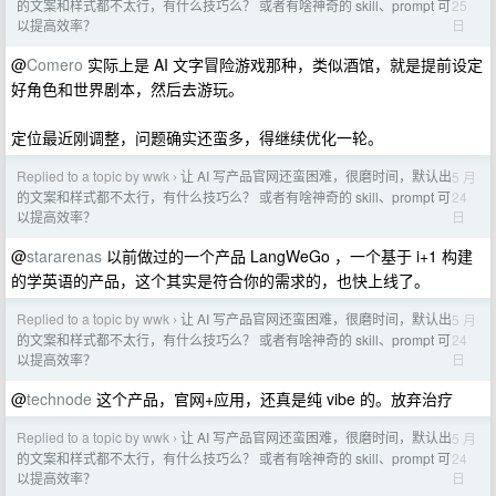
25
的文案和样式都不太行，有什么技巧么？ 或者有啥神奇的 skill、prompt 可
日
以提高效率？
@
Comero
实际上是 AI 文字冒险游戏那种，类似酒馆，就是提前设定
好角色和世界剧本，然后去游玩。
定位最近刚调整，问题确实还蛮多，得继续优化一轮。
Replied to a topic by wwk
让 AI 写产品官网还蛮困难，很磨时间，默认出
5 月
›
24
的文案和样式都不太行，有什么技巧么？ 或者有啥神奇的 skill、prompt 可
日
以提高效率？
@
stararenas
以前做过的一个产品 LangWeGo ，一个基于 i+1 构建
的学英语的产品，这个其实是符合你的需求的，也快上线了。
Replied to a topic by wwk
让 AI 写产品官网还蛮困难，很磨时间，默认出
5 月
›
24
的文案和样式都不太行，有什么技巧么？ 或者有啥神奇的 skill、prompt 可
日
以提高效率？
@
technode
这个产品，官网+应用，还真是纯 vibe 的。放弃治疗
Replied to a topic by wwk
让 AI 写产品官网还蛮困难，很磨时间，默认出
5 月
›
24
的文案和样式都不太行，有什么技巧么？ 或者有啥神奇的 skill、prompt 可
日
以提高效率？