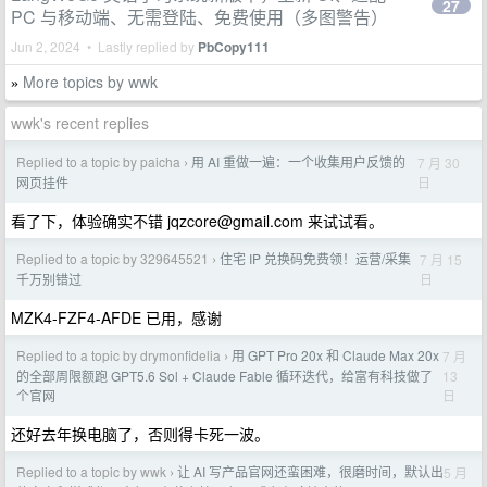
27
PC 与移动端、无需登陆、免费使用（多图警告）
Jun 2, 2024 • Lastly replied by
PbCopy111
More topics by wwk
»
wwk's recent replies
Replied to a topic by paicha
用 AI 重做一遍：一个收集用户反馈的
7 月 30
›
日
网页挂件
看了下，体验确实不错
jqzcore@gmail.com
来试试看。
Replied to a topic by 329645521
住宅 IP 兑换码免费领！运营/采集
7 月 15
›
日
千万别错过
MZK4-FZF4-AFDE 已用，感谢
Replied to a topic by drymonfidelia
用 GPT Pro 20x 和 Claude Max 20x
7 月
›
13
的全部周限额跑 GPT5.6 Sol + Claude Fable 循环迭代，给富有科技做了
日
个官网
还好去年换电脑了，否则得卡死一波。
Replied to a topic by wwk
让 AI 写产品官网还蛮困难，很磨时间，默认出
5 月
›