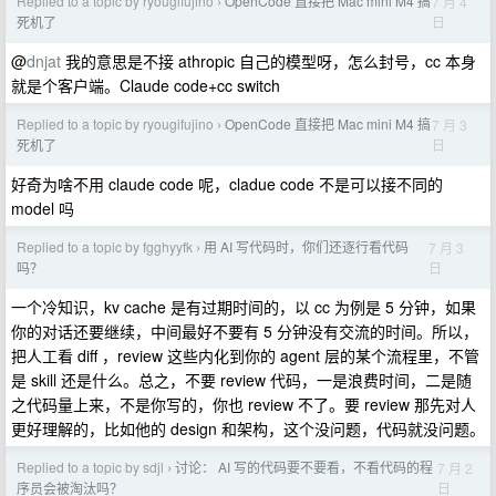
Replied to a topic by ryougifujino
OpenCode 直接把 Mac mini M4 搞
7 月 4
›
日
死机了
@
dnjat
我的意思是不接 athropic 自己的模型呀，怎么封号，cc 本身
就是个客户端。Claude code+cc switch
Replied to a topic by ryougifujino
OpenCode 直接把 Mac mini M4 搞
7 月 3
›
日
死机了
好奇为啥不用 claude code 呢，cladue code 不是可以接不同的
model 吗
Replied to a topic by fgghyyfk
用 AI 写代码时，你们还逐行看代码
7 月 3
›
日
吗？
一个冷知识，kv cache 是有过期时间的，以 cc 为例是 5 分钟，如果
你的对话还要继续，中间最好不要有 5 分钟没有交流的时间。所以，
把人工看 diff ，review 这些内化到你的 agent 层的某个流程里，不管
是 skill 还是什么。总之，不要 review 代码，一是浪费时间，二是随
之代码量上来，不是你写的，你也 review 不了。要 review 那先对人
更好理解的，比如他的 design 和架构，这个没问题，代码就没问题。
Replied to a topic by sdjl
讨论： AI 写的代码要不要看，不看代码的程
7 月 2
›
日
序员会被淘汰吗？