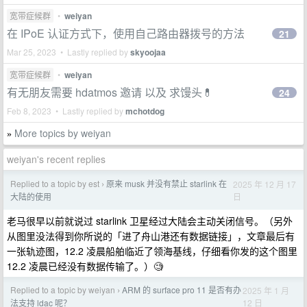
宽带症候群
•
weiyan
在 IPoE 认证方式下，使用自己路由器拨号的方法
21
Mar 25, 2023 • Lastly replied by
skyoojaa
宽带症候群
•
weiyan
有无朋友需要 hdatmos 邀请 以及 求馒头💊
24
Feb 8, 2023 • Lastly replied by
mchotdog
More topics by weiyan
»
weiyan's recent replies
Replied to a topic by est
原来 musk 并没有禁止 starlink 在
2025 年 12 月 17
›
日
大陆的使用
老马很早以前就说过 starlink 卫星经过大陆会主动关闭信号。（另外
从图里没法得到你所说的「进了舟山港还有数据链接」，文章最后有
一张轨迹图，12.2 凌晨船舶临近了领海基线，仔细看你发的这个图里
12.2 凌晨已经没有数据传输了。）🧐
Replied to a topic by weiyan
ARM 的 surface pro 11 是否有办
2025 年 1 月
›
12 日
法支持 ldac 呢？