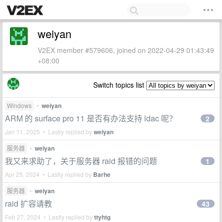
weiyan
V2EX member #579606, joined on 2022-04-29 01:43:49
+08:00
Switch topics list
Windows
•
weiyan
ARM 的 surface pro 11 是否有办法支持 ldac 呢？
2
Jan 11, 2025 • Lastly replied by
weiyan
服务器
•
weiyan
我又来求助了，关于服务器 raid 报错的问题
1
Apr 25, 2024 • Lastly replied by
Barhe
服务器
•
weiyan
raid 扩容请教
43
Feb 27, 2024 • Lastly replied by
ttyhtg