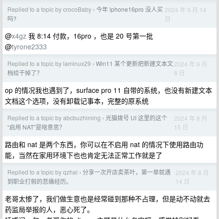
Replied to a topic by crocoBaby
今年 iphone16pro 没人买
2024 年 9 月 14
›
日
吗?
@
x4gz
我 8:14 付款，16pro ，也是 20 号第一批
@
tyrone2333
Replied to a topic by laminux29
Win11 某个更新把新建文本文
2024 年 9 月
›
8 日
档给干掉了？
op 的情况我也遇到了，surface pro 11 自带的系统，也没有新建文本
文档这个选项，没有卸载记事本，完整的原系统
Replied to a topic by abcbuzhiming
光猫拨号 UI 这里的这个
2024 年 8 月
›
15 日
“启用 NAT”是啥意思？
路由和 nat 是两个东西，你可以在不启用 nat 的情况下使用路由功
能，当然在家用环境下也也肯定无法正常工作就是了
Replied to a topic by qzhai
分享一次开店卖茶叶，第一单就遇
2024 年 8 月
›
14 日
到职业打假的悲痛经历。
老哥太惨了，我们做生意也是经常碰到那种不占理，但是动不动就去
药监局举报的人，恶心死了。