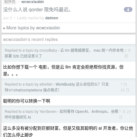
程序员
•
wcwcxiaobin
没什么人说 qorder 限免吗最近。
4
Jun 2 • Lastly replied by
daimen
More topics by wcwcxiaobin
»
wcwcxiaobin's recent replies
Replied to a topic by crocoBaby
云 llm 越卷越便宜， mac 统一内存本地
3 天
›
前
部署 32b 已经没意义了
比如你想下载一个 电影，但是云 llm 肯定会拒绝帮你找资源，但
是。。。
Replied to a topic by afirefish
WorkBuddy 这么自信的么？只支
7 月
›
30 日
持/v1/chat/completions 端点格式！
聪明的你可以转换一下啊
Replied to a topic by YanSeven
如何看待 OpenAI、Anthropic、谷歌
7 月 29
›
日
呼吁放慢研究 AI
这么多没有被分配到巨额财富，但是又极其聪明的 ai 开发者，你让他
们怎么停止脚步