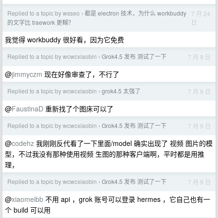
Replied to a topic by wsseo
都是 electron 技术，为什么 workbuddy
7 月 24
›
日
的文字比 traework 更糊？
我觉得 workbuddy 很好看，因为它免费
Replied to a topic by wcwcxiaobin
Grok4.5 发布 测试了一下
7 月 9 日
›
@
jimmyczm
现在好像审查了，不行了
Replied to a topic by wcwcxiaobin
grok4.5 太强了
7 月 9 日
›
@
FaustinaD
重新找了个图床可以了
Replied to a topic by wcwcxiaobin
Grok4.5 发布 测试了一下
7 月 9 日
›
@
codehz
我刚刚反代看了一下里面/model 确实出现了 视频 图片的模
型，不过我没有那种使用视频 生图的那种客户端啊，平时都是用推
理，
Replied to a topic by wcwcxiaobin
Grok4.5 发布 测试了一下
7 月 9 日
›
@
xiaomeibb
不用 api ，grok 账号可以登录 hermes ，它自己也有一
个 build 可以用