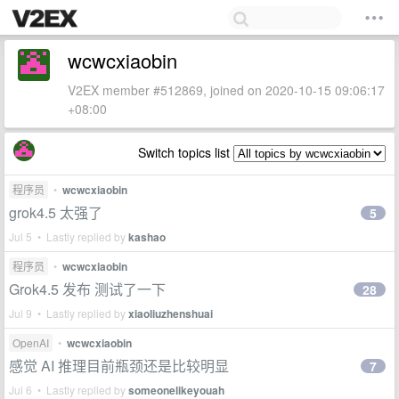
wcwcxiaobin
V2EX member #512869, joined on 2020-10-15 09:06:17
+08:00
Switch topics list
程序员
•
wcwcxiaobin
grok4.5 太强了
5
Jul 5 • Lastly replied by
kashao
程序员
•
wcwcxiaobin
Grok4.5 发布 测试了一下
28
Jul 9 • Lastly replied by
xiaoliuzhenshuai
OpenAI
•
wcwcxiaobin
感觉 AI 推理目前瓶颈还是比较明显
7
Jul 6 • Lastly replied by
someonelikeyouah