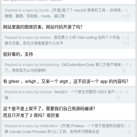
Replied to a topic by binhb
[开源] 做了个 macOS 菜单栏工具 -- 应用快
6 月
›
18 日
捷键、截图、剪贴板、hosts、端口等
网站里面的图很厉害，网站代码开源了吗？
Replied to a topic by darkce
我花费 2 小时 Vibe coding 出的个人作品
6 月
›
9 日
展示页面，各位大佬看看是什么水平
挺好看的，支持
Replied to a topic by fanxiaobing
GitCode/AtomCode 第三方客户端来
6 月 8
›
日
了，得到官方认可的那种！
有 giteer 、arkgit ，又来一个 atgit ，这不应该一个 app 的内容吗？
Replied to a topic by honjow
Next2V：一个原生鸿蒙的 V2EX 客户
5 月 16
›
日
端
这个是不是上架不了，需要我们自己用源码编译？
而且只开发了 2 周吗？很厉害
Replied to a topic by HeMinWon
[开源] Proteus - 一个用于管理和无缝切
5 月
›
7 日
换 Claude Code Provider 的 CLI 工具，支持并行隔离会话