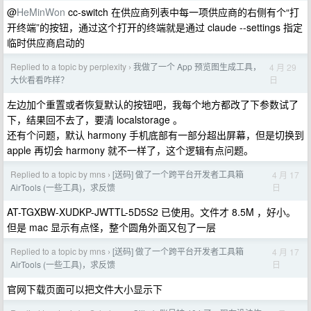
@
HeMinWon
cc-switch 在供应商列表中每一项供应商的右侧有个“打
开终端”的按钮，通过这个打开的终端就是通过 claude --settings 指定
临时供应商启动的
Replied to a topic by perplexity
我做了一个 App 预览图生成工具，
4 月 29
›
日
大伙看看咋样？
左边加个重置或者恢复默认的按钮吧，我每个地方都改了下参数试了
下，结果回不去了，要清 localstorage 。
还有个问题，默认 harmony 手机底部有一部分超出屏幕，但是切换到
apple 再切会 harmony 就不一样了，这个逻辑有点问题。
Replied to a topic by mns
[送码] 做了一个跨平台开发者工具箱
4 月 17
›
日
AirTools (一些工具)，求反馈
AT-TGXBW-XUDKP-JWTTL-5D5S2 已使用。文件才 8.5M ，好小。
但是 mac 显示有点怪，整个圆角外面又包了一层
Replied to a topic by mns
[送码] 做了一个跨平台开发者工具箱
4 月 17
›
日
AirTools (一些工具)，求反馈
官网下载页面可以把文件大小显示下