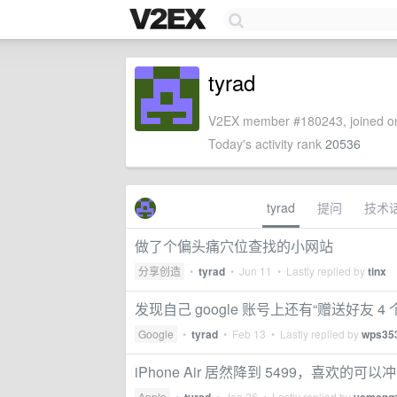
tyrad
V2EX member #180243, joined on
Today's activity rank
20536
tyrad
提问
技术
做了个偏头痛穴位查找的小网站
分享创造
•
tyrad
•
Jun 11
• Lastly replied by
tinx
发现自己 google 账号上还有“赠送好友 4 
Google
•
tyrad
•
Feb 13
• Lastly replied by
wps35
iPhone Air 居然降到 5499，喜欢的可
Apple
•
•
Jan 26
• Lastly replied by