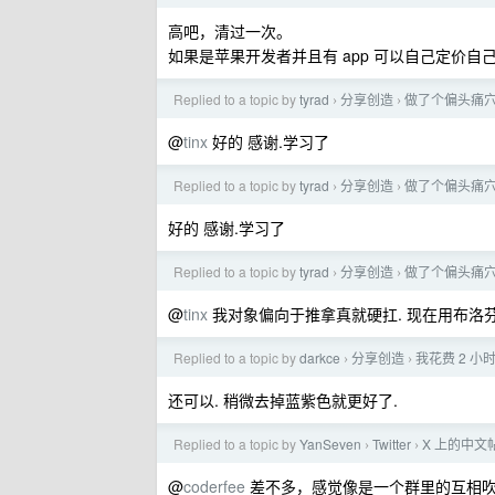
高吧，清过一次。
如果是苹果开发者并且有 app 可以自己定价自己
Replied to a topic by
tyrad
分享创造
做了个偏头痛
›
›
@
tinx
好的 感谢.学习了
Replied to a topic by
tyrad
分享创造
做了个偏头痛
›
›
好的 感谢.学习了
Replied to a topic by
tyrad
分享创造
做了个偏头痛
›
›
@
tinx
我对象偏向于推拿真就硬扛. 现在用布洛芬缓释
Replied to a topic by
darkce
分享创造
我花费 2 小
›
›
还可以. 稍微去掉蓝紫色就更好了.
Replied to a topic by
YanSeven
Twitter
X 上的中文
›
›
@
coderfee
差不多，感觉像是一个群里的互相