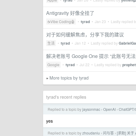
tyrad
yemeng
Antigravity 好像全挂了
☕Vibe Coding🤖
•
tyrad
•
Jan 23
• Lastly replied 
对于如何缓解焦虑，分享下我的建议
生活
•
tyrad
•
Jan 12
• Lastly replied by
GabrielGa
解决老账号 Google One 提示 “此账号无法订阅
Google
•
tyrad
•
Jul 22
• Lastly replied by
prophe
More topics by tyrad
»
tyrad's recent replies
Replied to a topic by
jaysonmac
OpenAI
ChatGPT
›
›
yes
Replied to a topic by
zhoudaniu
问与答
[求助] 关于
›
›