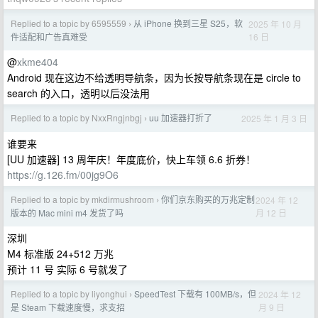
Replied to a topic by 6595559
从 iPhone 换到三星 S25，软
2025 年 10 月
›
16 日
件适配和广告真难受
@
xkme404
Android 现在这边不给透明导航条，因为长按导航条现在是 circle to
search 的入口，透明以后没法用
Replied to a topic by NxxRngjnbgj
uu 加速器打折了
2025 年 1 月 3 日
›
谁要来
[UU 加速器] 13 周年庆！年度底价，快上车领 6.6 折券！
https://g.126.fm/00jg9O6
Replied to a topic by mkdirmushroom
你们京东购买的万兆定制
2024 年 12
›
月 12 日
版本的 Mac mini m4 发货了吗
深圳
M4 标准版 24+512 万兆
预计 11 号 实际 6 号就发了
Replied to a topic by liyonghui
SpeedTest 下载有 100MB/s，但
2024 年 12
›
月 9 日
是 Steam 下载速度慢，求支招