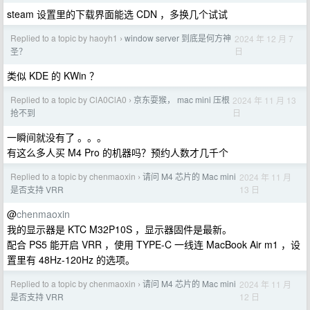
steam 设置里的下载界面能选 CDN ，多换几个试试
Replied to a topic by haoyh1
window server 到底是何方神
2024 年 12 月 7
›
日
圣？
类似 KDE 的 KWin ？
Replied to a topic by ClA0ClA0
京东耍猴， mac mini 压根
2024 年 11 月 13
›
日
抢不到
一瞬间就没有了 。。。
有这么多人买 M4 Pro 的机器吗？预约人数才几千个
Replied to a topic by chenmaoxin
请问 M4 芯片的 Mac mini
2024 年 11 月
›
13 日
是否支持 VRR
@
chenmaoxin
我的显示器是 KTC M32P10S ，显示器固件是最新。
配合 PS5 能开启 VRR ，使用 TYPE-C 一线连 MacBook Air m1 ，设
置里有 48Hz-120Hz 的选项。
Replied to a topic by chenmaoxin
请问 M4 芯片的 Mac mini
2024 年 11 月
›
12 日
是否支持 VRR