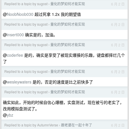
Replied to a topic by sugost
量化的梦如何才能实现
6 月 2 日
›
@
NoobNoob030
超过死拿 1.2x 我的期望值
Replied to a topic by sugost
量化的梦如何才能实现
6 月 2 日
›
@
insert000
确实是的，加油。
Replied to a topic by sugost
量化的梦如何才能实现
6 月 2 日
›
@
coderfee
是的，确实是享受了被现实爆揍的乐趣，键盘都摔烂几个
了
Replied to a topic by sugost
量化的梦如何才能实现
6 月 2 日
›
@
wesleywaters
是的，否定的速度是比之前快多了
Replied to a topic by sugost
量化的梦如何才能实现
6 月 2 日
›
确实如此，开始的时候自信心爆棚，实盘测试，现在被亏的老实了，
改用模拟盘测试了。
@
ybz
Replied to a topic by AutumnVerse
跟老婆在一起十年了
6 月 2 日
›