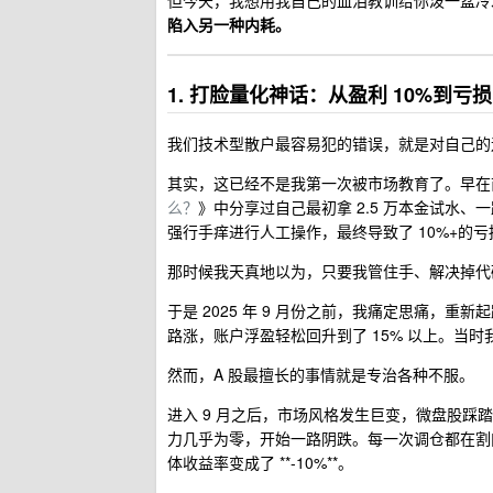
但今天，我想用我自己的血泪教训给你泼一盆冷
陷入另一种内耗。
1. 打脸量化神话：从盈利 10%到亏损
我们技术型散户最容易犯的错误，就是对自己的
其实，这已经不是我第一次被市场教育了。早在
么？
》中分享过自己最初拿 2.5 万本金试水、
强行手痒进行人工操作，最终导致了 10%+的亏
那时候我天真地以为，只要我管住手、解决掉代码
于是 2025 年 9 月份之前，我痛定思痛，
路涨，账户浮盈轻松回升到了 15% 以上。当
然而，A 股最擅长的事情就是专治各种不服。
进入 9 月之后，市场风格发生巨变，微盘股
力几乎为零，开始一路阴跌。每一次调仓都在割
体收益率变成了 **-10%**。