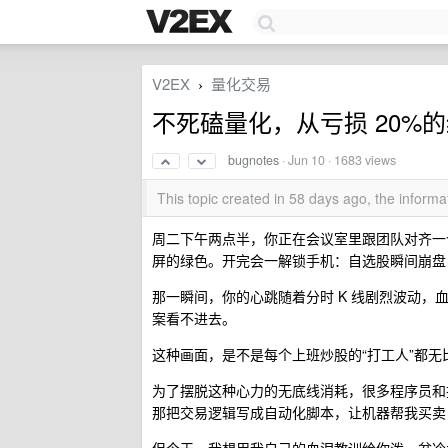
V2EX
量化交易
›
不死磕量化，从亏损 20%
bugnotes
·
Jun 10
· 1683 views
This topic created in 58 days ago, the infor
周二下午两点半，你正在会议室里跟团队对齐一
屏的绿色。开完会一解锁手机：自选股瞬间崩盘
那一瞬间，你的心跳随着分时 K 线剧烈波动
案看不进去。
这种画面，是不是每个上班炒股的“打工人”都无
为了摆脱这种心力的无底线消耗，很多程序员和
那把交易逻辑写成自动化脚本，让机器帮我买卖