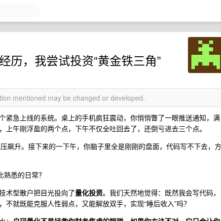
的经历，我尝试投资“黄金铁三角”
mation mentioned may be changed or developed.
个紧急上线的系统。桌上的手机疯狂震动，你悄悄瞥了一眼推送通知，满
，上午刚浮盈的两个点，下午不仅全吐回去了，还倒亏进去三个点。
，血压飙升。接下来的一下午，你脑子里全是刚刚的盘面，代码写不下去，
比熟悉的日常？
技术型散户把目光投向了
量化投资
。我们天然地觉得：既然我会写代码，
，不就既能克服人性弱点，又能解放双手，实现“睡后收入”吗？