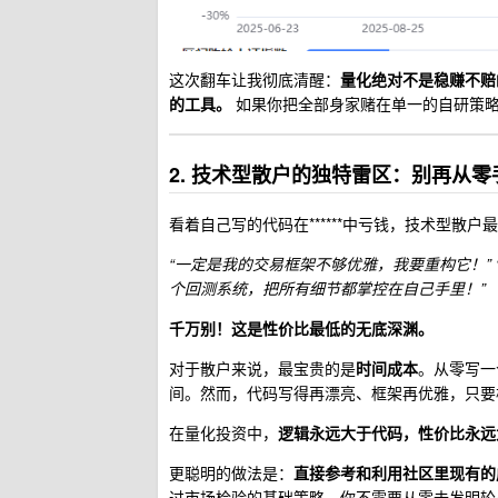
这次翻车让我彻底清醒：
量化绝对不是稳赚不赔
的工具。
如果你把全部身家赌在单一的自研策略
2. 技术型散户的独特雷区：别再从
看着自己写的代码在******中亏钱，技术型散
“一定是我的交易框架不够优雅，我要重构它！”
个回测系统，把所有细节都掌控在自己手里！”
千万别！这是性价比最低的无底深渊。
对于散户来说，最宝贵的是
时间成本
。从零写一
间。然而，代码写得再漂亮、框架再优雅，只要
在量化投资中，
逻辑永远大于代码，性价比永远
更聪明的做法是：
直接参考和利用社区里现有的
过市场检验的基础策略。你不需要从零去发明轮