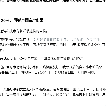
水：
自研量化不是拯救你财务焦虑的银弹，如果你方法不对，它只会让你
 20%，我的“翻车”实录
逻辑和技术有着近乎迷信的自信。
前些时候，我就在《
用 2 万起步量化投资 1 年，亏了多少，学到了什
一路加仓却最终交了近 1 万块学费的经历。当时，由于“看不得资金空仓”而
损。
 Bug 、优化好交易框架，自研量化就能重新帮我“印钞”。
重新起跑。当时市场环境对小市值策略极度友好，我改良后的自研小市值策略一
时我甚至产生了一种幻觉：自己又行了，实现财富自由只是时间问题。
踩踏、风格切换到大盘红利和科技权重。我的策略由于因子过于单一，防守能
肉，每一次开盘都是折磨。直到今天，这套曾经让我骄傲的自研策略，总