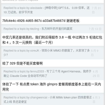
Replied to a topic by alexissde
[神稳中转] GPT 5.6， 0.09 倍率，送
7 月 31
›
日
10 刀试用，前字节开发
7bfc4e4c-4926-4d65-867c-a33a87b4667d 谢谢老板
Replied to a topic by kkcling
东方树叶的开盖扫码赢奖
7 月 13 日
›
中奖几率还是很高的，我们附近得超市 3.8 一瓶 中过两次 5 毛钱红包
和 4 ，5 次一元换购（最近一个月）
Replied to a topic by coreJK
领到小米 MIMO 的额度了，大家领了多
5 月 9
›
日
少？
给了 329 但是不能买套餐啊
Replied to a topic by fennu2333
写了三个月 Agent Harness，我终于
4 月
›
29 日
敢让 Claude Code 全自动写代码了
体验了一下 有点费 token 海外 glmpro 套餐周额度基本上能在一天内
用完
Replied to a topic by changwencai
小米 MiMo token plan 四挡套餐正
4 月 3
›
日
式上线 贵还是便宜