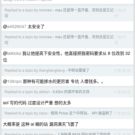
Replied to a topic by morewe
max 还是得一直开着，否则总是忘记
7 月 27
›
日
切
@
a4526047
太安全了
Replied to a topic by morewe
max 还是得一直开着，否则总是忘记
7 月 27
›
日
切
@
laikicka
我让他提高下安全性，他直接把我密码要求从 8 位改到 32
位
Replied to a topic by Xiangliangliang
中转站要废了
7 月 25 日
›
@
106npo
那种有可能掺水的更厉害 专坑 人傻钱多。。
Replied to a topic by aikilan
5.6Sol 的腐坏来的太快
7 月 23 日
›
sol 写的代码 过度设计严重 想的太多
Replied to a topic by xiaoz
慎用 Poixe 这个中转站， API 被盗刷了
7 月 23 日
›
大概率是 这种 ai 糊的站 漏洞满天飞罢了
Replied to a topic by jonsshyu
上海联通 9929 疑似启用了墙中墙
6 月 16 日
›