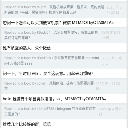
Replied to a topic by mljpre
联程机票放弃第二程多次，真的会进
2025 年 5
›
月 20 日
所谓航司（平台）黑名单吗？搜遍全网都没见过
想问一下怎么可以买到便宜机票？微信 MTM2OTkyOTA0MTA=
Replied to a topic by 89adc64
怎么买机票便宜，咸鱼上的机
2025 年 5 月
›
10 日
票代订是否靠谱？
谁有航空的熟人，求个微信
Replied to a topic by d3adl0ck
京东教育优惠叠国补 macmini
2025 年 5 月
›
6 日
m4 万兆只需 2999
问一下，平时用 win ，买个这玩意。用起来习惯吗？
Replied to a topic by collen
减脂网站，提点可能需要的要
2025 年 4 月 23
›
日
求
hello,我这有个项目类似聊聊，vx：MTM2OTkyOTA0MTA=
Replied to a topic by kibble5788
telegram 的搜索群有没有
2025 年 4 月 21
›
日
正常点的？
推荐几个比较好的群，嘻嘻