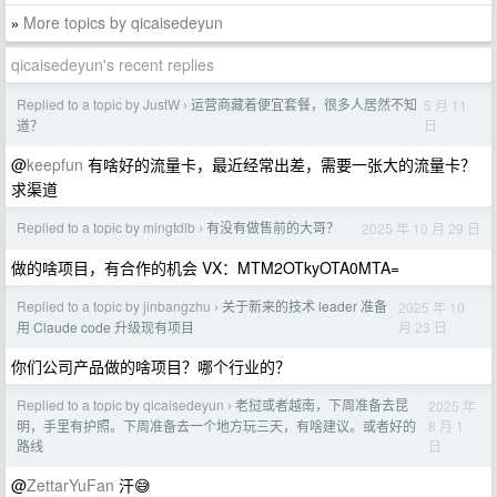
More topics by qicaisedeyun
»
qicaisedeyun's recent replies
Replied to a topic by JustW
运营商藏着便宜套餐，很多人居然不知
5 月 11
›
日
道？
@
keepfun
有啥好的流量卡，最近经常出差，需要一张大的流量卡？
求渠道
Replied to a topic by mingtdlb
有没有做售前的大哥？
2025 年 10 月 29 日
›
做的啥项目，有合作的机会 VX：MTM2OTkyOTA0MTA=
Replied to a topic by jinbangzhu
关于新来的技术 leader 准备
2025 年 10
›
月 23 日
用 Claude code 升级现有项目
你们公司产品做的啥项目？哪个行业的？
Replied to a topic by qicaisedeyun
老挝或者越南，下周准备去昆
2025 年
›
8 月 1
明，手里有护照。下周准备去一个地方玩三天，有啥建议。或者好的
日
路线
@
ZettarYuFan
汗😅