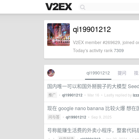
qi19901212
V2EX member #269629, joined on
Today's activity rank
7309
qi19901212
提问
技
国内唯一可以和国外掰腕子的大模型 Seedanc
推广
•
qi19901212
•
Mar 16
• Lastly replied by
izz
现在 google nano banana 比较火爆 
问与答
•
qi19901212
•
Sep 9, 2025
号称能赚生活费的外卖小程序，整套代码
1
分享创造
•
•
Jan 29, 2021
• Last