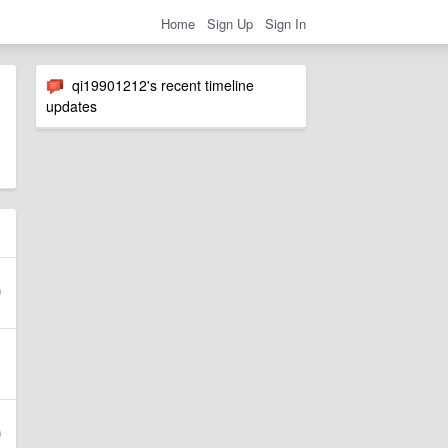
Home
Sign Up
Sign In
qi19901212's recent timeline
updates