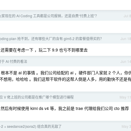
家现在的 AI Coding 工具都是公司报销，还是自费“付费上班”？
Jul 
 coding plan 抢不到，还有哪些大厂的含有 glm5.2 的套餐值得买的？
Jun 1
，还需要在考虑一下 ，玩二下 9.9 也亏不到哪里去
于 AI 付费的看法
Jun 1
本不是 ai 的事情 。我们公司给配的 ai ，硬件部门人家就 2 个人，你
不想用，哈哈哈 。我们这帮干软件的这帮人倒是人多，用的勤快不还是
位 V 佬上班的公司都是在推广哪个模型进行编程
May 1
然后有时候使用 kimi ds v4 等，我之前是 trae 代理给我们公司 cto 推荐
ge-2 + seedance2(sora2) 组合真的无敌了
May 