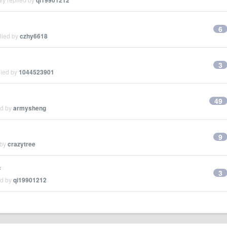
qi19901212
6
lied by
czhy6618
3
lied by
1044523901
49
ed by
armysheng
9
 by
crazytree
具
3
ed by
qi19901212