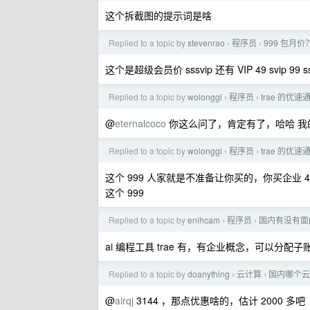
这个拆截图的提示词是啥
Replied to a topic by
stevenrao
程序员
999 包月价
›
›
这个是超级会员价 sssvip 还有 VIP 49 svip 
Replied to a topic by
wolonggl
程序员
trae 的优
›
›
@
eternalcoco
你这么问了，肯定有了，哈哈 我的 v 
Replied to a topic by
wolonggl
程序员
trae 的优
›
›
这个 999 人家就是不准备让你买的，你买企业 
这个 999
Replied to a topic by
enihcam
程序员
国内有没有面向团队
›
›
ai 编程工具 trae 有，有企业概念，可以分配子账户。
Replied to a topic by
doanything
云计算
国内哪个云
›
›
@
airqj
3144 ，那点优惠啥的，估计 2000 多吧