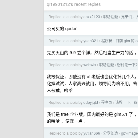
qi19901212's recent replies
Replied to a topic by
ooxx2123
职场话题
兄弟们，大
›
›
公司买的 qoder
Replied to a topic by
yuan321
程序员
目前 glm 的
›
›
先买火山的 9.9 尝个鲜，然后相当生产力的话 
Replied to a topic by
webwlx
职场话题
想讨论一下对
›
›
我敢保证，即使没有 ai 老板也会优化掉几个人。根
化掉试试，人家高兴就用，领导问为啥不用，答
人被裁，哈哈
Replied to a topic by
ddpyjqtd
程序员
请教一下，各
›
›
我们是 trae 企业版，国内最好的是 glm5.1 了 ，
的哈哈 ，便宜一点 。
Replied to a topic by
yutian666
分享创造
gpt-ima
›
›