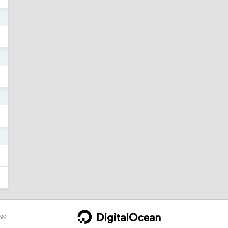
7
8
8
1
ge