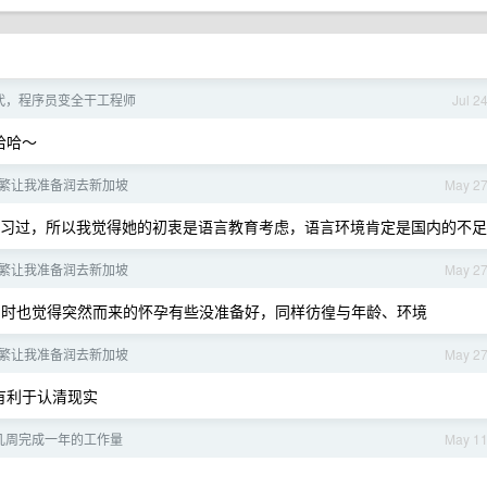
时代，程序员变全干工程师
Jul 2
哈哈～
繁让我准备润去新加坡
May 2
习过，所以我觉得她的初衷是语言教育考虑，语言环境肯定是国内的不足
繁让我准备润去新加坡
May 2
时也觉得突然而来的怀孕有些没准备好，同样彷徨与年龄、环境
繁让我准备润去新加坡
May 2
有利于认清现实
 几周完成一年的工作量
May 1