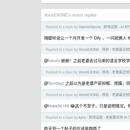
VoiceEXONE's recent replies
Replied to a topic by
GabrielGarcia
职场话题
AI 
›
›
隔壁听说让一个月开发一个 Dify ，一问就俩人 
Replied to a topic by
VoiceEXONE
移民
老婆最近频
›
›
@
haruhi
谢谢！之前老婆去过马来的语言学校学
Replied to a topic by
VoiceEXONE
移民
老婆最近频
›
›
@
Sundayz
之前以为是老婆产前抑郁、烦躁，同
Replied to a topic by
VoiceEXONE
移民
老婆最近频
›
›
@
kkwa56188
😂这个不至于，只是说明情况，
Replied to a topic by
kyric
职场话题
老板要求用 AI
›
›
昨天到一个帖子的应该是跑路了