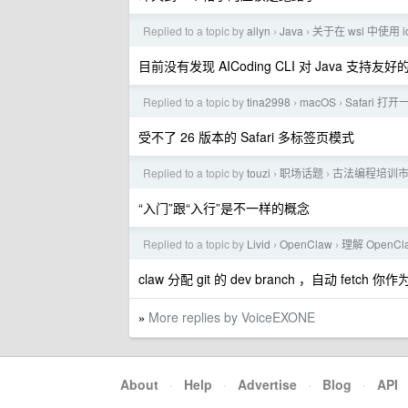
Replied to a topic by
allyn
Java
关于在 wsl 中使用 i
›
›
目前没有发现 AICoding CLI 对 Java 支持友好
Replied to a topic by
tina2998
macOS
Safari 打
›
›
受不了 26 版本的 Safari 多标签页模式
Replied to a topic by
touzi
职场话题
古法编程培训
›
›
“入门”跟“入行”是不一样的概念
Replied to a topic by
Livid
OpenClaw
理解 Open
›
›
claw 分配 git 的 dev branch ，自动 fetch 
More replies by VoiceEXONE
»
About
·
Help
·
Advertise
·
Blog
·
API