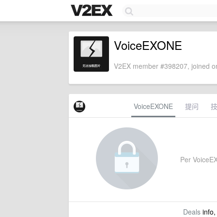
VoiceEXONE
V2EX member #398207, joined on
VoiceEXONE
提问
Per VoiceEXO
Deals
info,