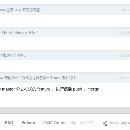
dea 进行 Java 开发的问题
Apr 
的
开一个网页比 chrome 慢多了
Mar 2
市场如同马车司机
Mar 2
Claw 架构的一个方式就是自己做一个 mini 版本试试
Mar 2
你作为 master 分支推送的 feature ，执行然后 push 、merge
·
FAQ
·
Solana
·
2839 Online
Highest 6679
·
Select Langua