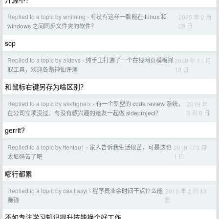
Replied to a topic by wniming
有没有这样一款能在 Linux 和
2025 年 2 月
›
26 日
windows 之间同步文件夹的软件？
scp
Replied to a topic by aidevs
纯手工打造了一个在线网页模板抓
2020 年 11 月
›
19 日
取工具，欢迎各路神仙评测
和鼠标右键另存为啥区别？
Replied to a topic by akehgnaix
有一个新型的 code review 系统，
2019 年
›
3 月 8 日
在公司立项没过，有没有感兴趣的道友一起做 sideproject？
gerrit?
Replied to a topic by ttentau1
家人告诉我生活很苦，可是这也
2019 年 3 月
›
1 日
太尼码苦了吧
哪行都累
Replied to a topic by casillasyi
程序员业余时间干点什么能
2019 年 2 月 13
›
日
赚钱
不如专注学习知识提升技能换个好工作