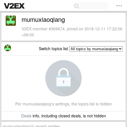
mumuxiaoqiang
V2EX member #369674, joined on 2018-12-11 17:22:06
+08:00
Switch topics list
Per mumuxiaoqiang's settings, the topics list is hidden
Deals
info, including closed deals, is not hidden
mumuxiaoqiang's recent replies