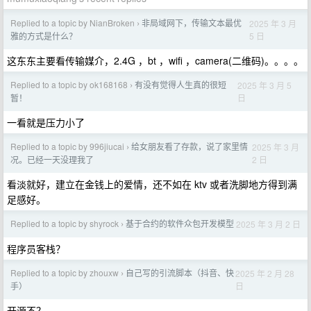
Replied to a topic by NianBroken
非局域网下，传输文本最优
2025 年 3 月
›
5 日
雅的方式是什么？
这东东主要看传输媒介，2.4G ，bt ，wifi ，camera(二维码)。。。。
Replied to a topic by ok168168
有没有觉得人生真的很短
2025 年 3 月 5
›
日
暂！
一看就是压力小了
Replied to a topic by 996jiucai
给女朋友看了存款，说了家里情
2025 年 3 月
›
2 日
况。已经一天没理我了
看淡就好，建立在金钱上的爱情，还不如在 ktv 或者洗脚地方得到满
足感好。
Replied to a topic by shyrock
基于合约的软件众包开发模型
2025 年 3 月 2 日
›
程序员客栈？
Replied to a topic by zhouxw
自己写的引流脚本（抖音、快
2025 年 2 月 28
›
日
手）
开源不？