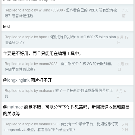
Replied to a topic by wKong753900
怎么看自己的 V2EX 号有没有被
7 天
›
前
限？或者标记违规
test
Replied to a topic by hpan
佬们你们的小米 MIMO 820 亿 token plan
6 月 19
›
日
用掉多少了？
主要是不好用，而且只能用在编程工具中，
Replied to a topic by momo2023
新手想买个 2 核 2G 的云服务器，
5 月 20
›
日
在哪里买性价比高？
@
longxinglink
图片打不开
Replied to a topic by matrace
做了一个把新闻翻译成股票信号的工
5 月 4
›
日
具
@
matrace
感觉不错，可以分享下创作思路吗，新闻渠道收集和股票
的关联等
Replied to a topic by momo2023
有没有一个聚合平台，比如说想订阅
5 月
›
2 日
deepseek v4 模型，看看哪家平台便宜好用？