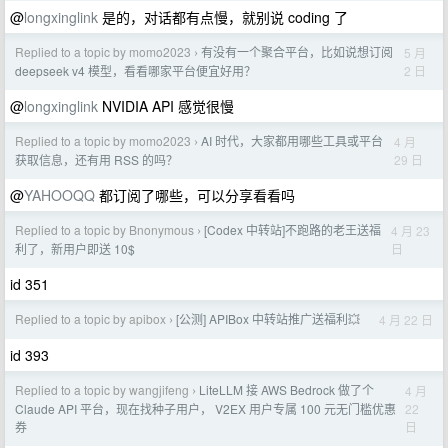
@
longxinglink
是的，对话都有点慢，就别说 coding 了
Replied to a topic by momo2023
有没有一个聚合平台，比如说想订阅
5 月
›
2 日
deepseek v4 模型，看看哪家平台便宜好用？
@
longxinglink
NVIDIA API 感觉很慢
Replied to a topic by momo2023
AI 时代，大家都用哪些工具或平台
4 月
›
29 日
获取信息，还有用 RSS 的吗？
@
YAHOOQQ
都订阅了哪些，可以分享看看吗
Replied to a topic by Bnonymous
[Codex 中转站]不跑路的老王送福
4 月 23
›
日
利了，新用户即送 10$
id 351
Replied to a topic by apibox
[公测] APIBox 中转站推广送福利💥
4 月 22 日
›
id 393
Replied to a topic by wangjifeng
LiteLLM 接 AWS Bedrock 做了个
4 月
›
22
Claude API 平台，现在找种子用户， V2EX 用户专属 100 元无门槛优惠
日
券