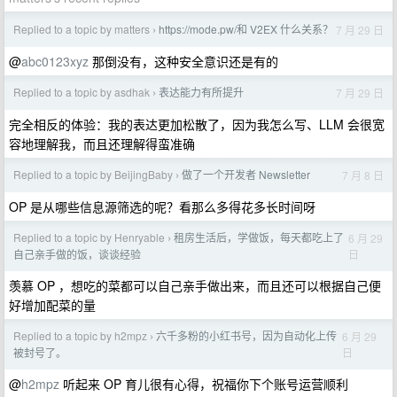
Replied to a topic by matters
https://mode.pw/和 V2EX 什么关系？
7 月 29 日
›
@
abc0123xyz
那倒没有，这种安全意识还是有的
Replied to a topic by asdhak
表达能力有所提升
7 月 29 日
›
完全相反的体验：我的表达更加松散了，因为我怎么写、LLM 会很宽
容地理解我，而且还理解得蛮准确
Replied to a topic by BeijingBaby
做了一个开发者 Newsletter
7 月 8 日
›
OP 是从哪些信息源筛选的呢？看那么多得花多长时间呀
Replied to a topic by Henryable
租房生活后，学做饭，每天都吃上了
6 月 29
›
日
自己亲手做的饭，谈谈经验
羡慕 OP ，想吃的菜都可以自己亲手做出来，而且还可以根据自己便
好增加配菜的量
Replied to a topic by h2mpz
六千多粉的小红书号，因为自动化上传
6 月 29
›
日
被封号了。
@
h2mpz
听起来 OP 育儿很有心得，祝福你下个账号运营顺利