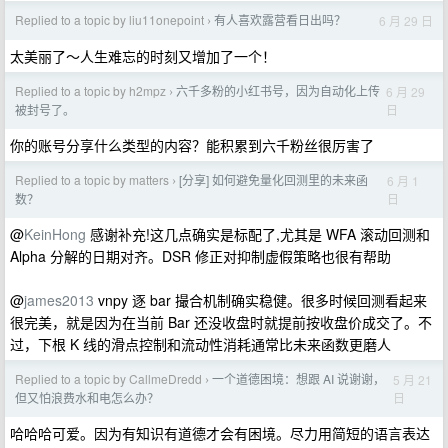
Replied to a topic by liu11onepoint
有人喜欢露营看日出吗？
6 月 29 日
›
太美丽了～人生难忘的时刻又增加了一个！
Replied to a topic by h2mpz
六千多粉的小红书号，因为自动化上传
6 月 29
›
日
被封号了。
你的账号分享什么类型的内容？能积累到六千粉丝很厉害了
Replied to a topic by matters
[分享] 如何避免量化回测里的未来函
6 月 1
›
日
数？
@
KeinHong
感谢补充!这几点确实是标配了,尤其是 WFA 滚动回测和
Alpha 分解的日期对齐。DSR 修正对抑制虚假策略也很有帮助
@
james2013
vnpy 逐 bar 撮合机制确实稳健。很多时候回测看起来
很完美，就是因为在当前 Bar 还没收盘时就提前按收盘价成交了。不
过，下根 K 线的滑点控制和流动性消耗通常比未来函数更磨人
Replied to a topic by CallmeDredd
一个道德困境：想跟 AI 说谢谢，
5 月 21
›
日
但又怕浪费水和电怎么办？
哈哈哈可爱。因为有知识有道德才会有困境。尽力用简短的语言表达