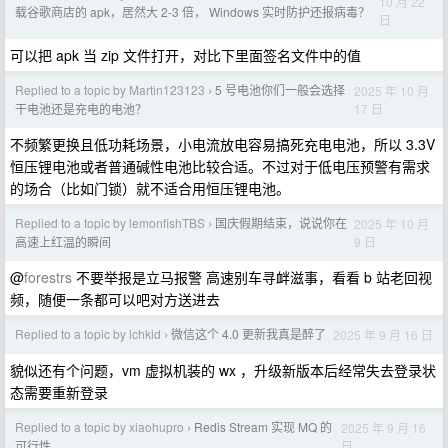
10 月 22
载谷歌商店的 apk，居然大 2-3 倍， Windows 实时防护还报病毒？
日
可以把 apk 当 zip 文件打开，对比下里面签名文件中的值
Replied to a topic by Martin123123
5 号电池你们一般会选择
2025 年 10 月
›
17 日
干电池还是充电的电池？
不频繁更换且低功耗场景，小电流放电容易搞死充电电池，所以 3.3V
恒压锂电池或者普通碱性电池比较合适。不过对于低电压预警有需求
的场合（比如门锁）就不适合用恒压锂电池。
Replied to a topic by lemonfishTBS
国庆假期结束，说说你在
2025 年 10 月
›
9 日
高速上红温的瞬间
@
forestrs
不要举报是立马报警 高速别车寻衅滋事，看看 b 站老回视
频，随便一条都可以吧对方送进去
Replied to a topic by lchkid
微信这个 4.0 更新我真是醉了
2025 年 9 月 16 日
›
貌似还有个问题，vm 虚拟机装的 wx ，升级新版本后经常失去登录状
态需要重新登录
Replied to a topic by xiaohupro
Redis Stream 实现 MQ 的
2025 年 9 月 16
›
日
可行性