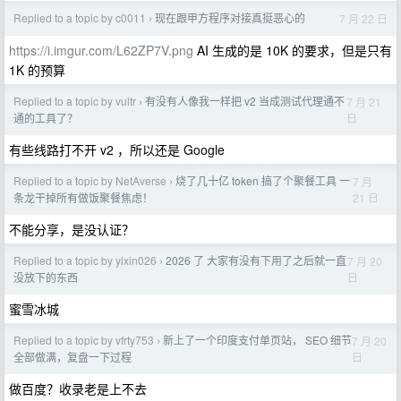
Replied to a topic by c0011
现在跟甲方程序对接真挺恶心的
7 月 22 日
›
https://i.imgur.com/L62ZP7V.png
AI 生成的是 10K 的要求，但是只有
1K 的预算
Replied to a topic by vultr
有没有人像我一样把 v2 当成测试代理通不
7 月 21
›
日
通的工具了？
有些线路打不开 v2 ，所以还是 Google
Replied to a topic by NetAverse
烧了几十亿 token 搞了个聚餐工具 一
7 月
›
21 日
条龙干掉所有做饭聚餐焦虑！
不能分享，是没认证？
Replied to a topic by yixin026
2026 了 大家有没有下用了之后就一直
7 月 20
›
日
没放下的东西
蜜雪冰城
Replied to a topic by vfrty753
新上了一个印度支付单页站， SEO 细节
7 月 20
›
日
全部做满，复盘一下过程
做百度？收录老是上不去