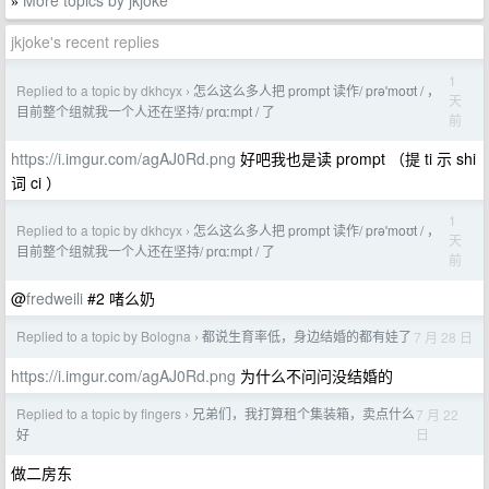
More topics by jkjoke
»
jkjoke's recent replies
1
Replied to a topic by dkhcyx
怎么这么多人把 prompt 读作/ prəˈmoʊt / ，
›
天
目前整个组就我一个人还在坚持/ prɑːmpt / 了
前
https://i.imgur.com/agAJ0Rd.png
好吧我也是读 prompt （提 ti 示 shi
词 ci ）
1
Replied to a topic by dkhcyx
怎么这么多人把 prompt 读作/ prəˈmoʊt / ，
›
天
目前整个组就我一个人还在坚持/ prɑːmpt / 了
前
@
fredweili
#2 啫么奶
Replied to a topic by Bologna
都说生育率低，身边结婚的都有娃了
7 月 28 日
›
https://i.imgur.com/agAJ0Rd.png
为什么不问问没结婚的
Replied to a topic by fingers
兄弟们，我打算租个集装箱，卖点什么
7 月 22
›
日
好
做二房东