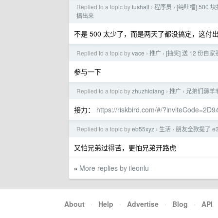
Replied to a topic by
fushall
程序员
[纯吐槽] 500 
›
›
搞出来
不是 500 太少了，而是两天了都没搞定，这付
Replied to a topic by
vace
推广
[抽奖] 送 12 份
›
›
参与一下
Replied to a topic by
zhuzhiqiang
推广
兄弟们薅羊毛
›
›
接力：
https://riskbird.com/#/?inviteCode=
Replied to a topic by
eb55xyz
生活
朋友全款提了 e
›
›
又怕兄弟过得苦，更怕兄弟开路虎
More replies by ileonlu
»
About
·
Help
·
Advertise
·
Blog
·
API