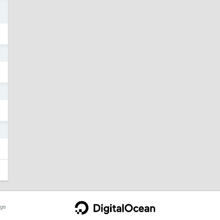
5
5
5
5
ge