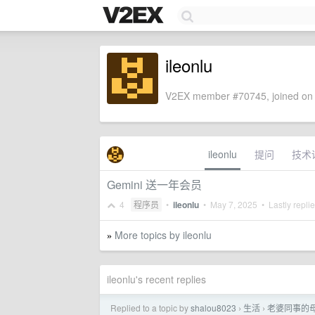
ileonlu
V2EX member #70745, joined on 
ileonlu
提问
技术
Gemini 送一年会员
4
程序员
•
ileonlu
•
May 7, 2025
• Lastly repli
More topics by ileonlu
»
ileonlu's recent replies
Replied to a topic by
shalou8023
生活
老婆同事的
›
›