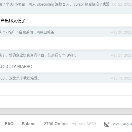
块接了个 AI 小项目，周末 vibecoding 连搞 2 天， cursor 额度烧没了也没
Oct 22, 202
出产出比太低了
自家茶叶 - 推广下自家茶园与两款口粮茶
May 30, 202
了，新的企业信息查询平台，注册送 5 年 SVIP。
May 21, 202
2D94C14D1A96ABBC
300l，这比杀了我还难受。
May 13, 202
·
FAQ
·
Solana
·
2790 Online
Highest 6679
·
Select Langua