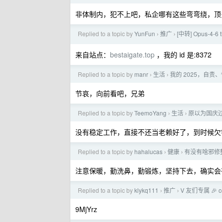
非体制内，犯不上吧，私企哪有这些弯弯绕，顶
Replied to a topic by
YunFun
推广
[中转] Opus-4
›
›
来自站点：
bestaigate.top
，我的 id 是:8372
Replied to a topic by
manr
生活
我的 2025，自
›
›
节哀，向前看吧，兄弟
Replied to a topic by
TeemoYang
生活
原以为国庆
›
›
没有稳定工作，直接不还当老赖好了，到时候欠
Replied to a topic by
hahalucas
健康
有没有啥邪修
›
›
注意保暖，勤洗鼻，勤锻炼，坚持下去，确实会
Replied to a topic by
klykq111
推广
V 友们专属 🎉 c
›
›
9MjYrz