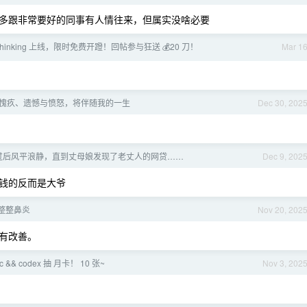
多跟非常要好的同事有人情往来，但属实没啥必要
-6 thinking 上线，限时免费开蹬！回帖参与狂送 💰20 刀！
Mar 1
责、愧疚、遗憾与愤怒，将伴随我的一生
Dec 30, 202
过后风平浪静，直到丈母娘发现了老丈人的网贷……
Dec 9, 202
钱的反而是大爷
整整鼻炎
Nov 20, 202
有改善。
c && codex 抽 月卡！ 10 张~
Nov 3, 202