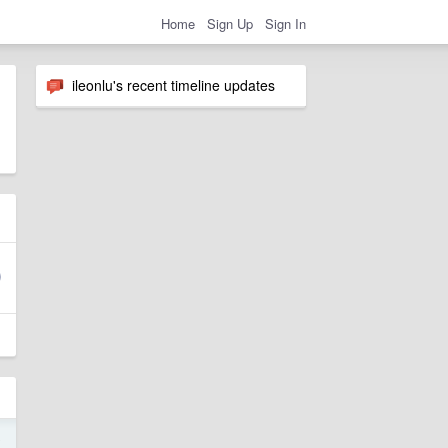
Home
Sign Up
Sign In
ileonlu's recent timeline updates
8