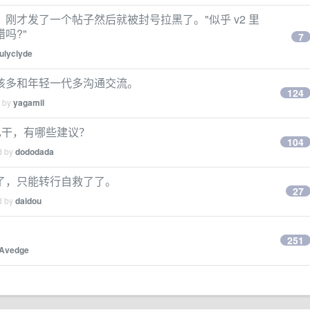
刚才发了一个帖子然后就被封号拉黑了。"似乎 v2 里
吗?"
7
julyclyde
该多和年轻一代多沟通交流。
124
d by
yagamil
己干，有哪些建议？
104
d by
dododada
了，只能转行自救了了。
27
d by
daidou
。
251
Avedge