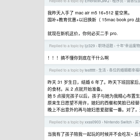
Replied to a topic by
EmbraceQWQ
程序员
请各位提
›
›
我昨天入手了 mac air m5 16+512 星空黑。
国补+教育优惠+以旧换新（ 15mac book pro 
就现在新机这价，你何必买二手 pro.
Replied to a topic by
ljz329
职场话题
十年“幸运废
›
›
！！！搞不懂你到底在干什么啊
Replied to a topic by
testttttt
生活
各位的婚姻都幸福吗
›
›
昨天 31 岁生日，结婚 6 年了。昨天下班
的食材。从 2 点就开始准备。
她 5 点接完孩子以后，孩子与她为我精心布置
原来生日愿望不用许，媳妇的西餐和笑脸已经替
晚上不出意外的再与媳妇恩爱甜蜜一番。对了，
Replied to a topic by
xxss0903
Nintendo Switch
买
›
›
当我有了孩子陪我一起玩的时候并不会吃灰~ 反倒是