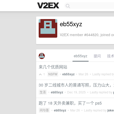
eb55xyz
V2EX member #644820, joined on
eb55xyz
提问
技
来几个优质网站
1
NSFW
•
eb55xyz
•
Mar 26
• Lastly replied 
30 岁二线城市人的普通写照，压力山大，
生活
•
eb55xyz
•
Dec 19, 2025
• Lastly replied by
跑了 18 天外卖兼职，买了一个 ps5
问与答
•
eb55xyz
•
Mar 26
• Lastly replied by
joke