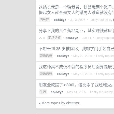
这站长就是一个独裁者，封禁我两个账号。
提起女人就全是女人的错男人难道就没有错
问与答
•
eb55xyz
•
Jul 3, 2025
• Lastly replied by
分享下我的几个落地副业，其实赚钱就应
5
职场话题
•
eb55xyz
•
Jun 11
• Lastly replie
不想干到 35 岁被优化，我想学门手艺自
职场话题
•
eb55xyz
•
May 22, 2025
• Lastly replie
我这种高不成低不就的程序员后面算是废
职场话题
•
eb55xyz
•
May 18, 2025
• Lastly replie
朋友全款提了 e300l，这比杀了我还难受
生活
•
eb55xyz
•
May 14, 2025
• Lastly replied by
More topics by eb55xyz
»