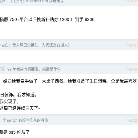
供 二手性价比 MacBook Pro 挑选建议
Mar 2
战损版 750+平台以旧换新补贴券 1200 ）到手 6200
物”自白：贵人风口全接住，为何还是普通人？
Mar 2
？ 99 年老弟有感而发，婚姻是什么
Mar 2
回家后，媳妇给我亲手做了一大桌子西餐。给我准备了生日蛋糕。全是我最喜欢
生日装饰。我才知道。
我实现了。
这周已经连续三天了~
一个 switch 有没有吃灰的可能
Mar 2
 ps5 吃灰了