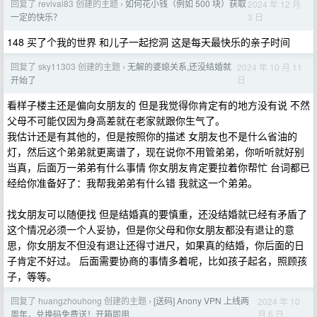
回复了 revival83 创建的主题
如何花小钱（例如 500 块）获取
2024 年 12 月
›
3 日
一定的快乐？
148 买了个我的世界 和儿子一起挖洞 这是每天最快乐的亲子时间
回复了 sky11303 创建的主题
无解的婆媳关系,还没结婚就
2024 年 10 月 11
›
日
开始了
看样子楼主还是偏向女朋友的 但是我觉得你肯定有的地方没有说 不然
父母不可能仅因为身高差就在老家就跟你生气了。
我估计还是有其他的，但是按照你的描述 女朋友也不是什么省油的
灯，然后这个弟弟就更离谱了，现在说你不用管弟弟，你听听就好别
当真，后面万一弟弟有什么事情 你女朋友肯定要拉着你帮忙 台词都已
经给你准备好了：我帮我弟弟有什么错 我就这一个弟弟。
找女朋友可以随便找 但是结婚真的要慎重，还没结婚就已经有矛盾了
这个情况必须一个人妥协，但是你父母和你女朋友都没有退让的意
思，你女朋友不但没有退让还得寸进尺，如果真的结婚，你后面的日
子肯定不好过。 后面需要协商的事情多着呢，比如孩子起名，照顾孩
子，等等。
回复了 huangzhouhong 创建的主题
[送码] Anony VPN 上线两
2024 年 10
›
月 6 日
周年，兑换码免费送！开箱即用