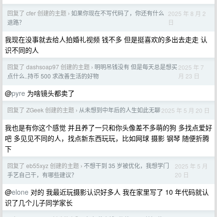
回复了 cfer 创建的主题
如果你现在不写代码了，你还有什么
2025 年 8 月 2
›
日
退路？
我现在没事就去给人拍婚礼视频 钱不多 但是挺喜欢的多出去走走 认
识不同的人
回复了 dashsoap97 创建的主题
明明吊钱没有 但是每天总是想买
2025 年 7
›
月 23 日
点什么..持币 500 求改善生活的好物
@
pyre
为啥镜头都卖了
回复了 ZGeek 创建的主题
从未想到中年后的人生如此无聊
2025 年 5 月 20 日
›
我也是有你这个感觉 并且养了一只和你头像差不多萌的狗 多找点爱好
吧 多见见不同的人，找点新东西玩玩，比如网球 摄影 钢琴 随便折腾
下
回复了 eb55xyz 创建的主题
不想干到 35 岁被优化，我想学门
2025 年 5 月
›
20 日
手艺自己干，有哪些建议？
@
elone
对的 我最近玩摄影认识好多人 我在家里写了 10 年代码就认
识了几个儿子同学家长