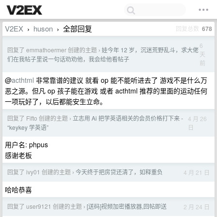
V2EX
huson
全部回复
回复总数
678
›
›
6
回复了 emmathoermer 创建的主题
娃今年 12 岁，沉迷荒野乱斗，求大佬
›
天
们在我帖子里说一句话劝劝他，我会给他看帖子
前
@
acthtml
非常靠谱的建议 就看 op 能不能听进去了 游戏不是什么万
恶之源。但凡 op 孩子能在游戏 或者 acthtml 推荐的里面的运动任何
一项玩好了，以后都能安生立命。
回复了 Fifto 创建的主题
立志用 Ai 把学英语相关的会员价格打下来 -
4 月 26
›
日
“keykey 学英语”
用户名: phpus
感谢老板
回复了 ivy01 创建的主题
今天终于把房贷还清了，如释重负
4 月 21 日
›
哈哈恭喜
回复了 user9121 创建的主题
[送码]视频加密播放器,回帖即送
2 月 24 日
›