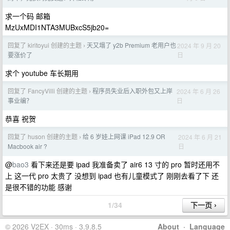
求一个码 邮箱
MzUxMDI1NTA3MUBxcS5jb20=
回复了 kiritoyui 创建的主题
天又塌了 y2b Premium 老用户也
2024 年 9 月 20
›
日
要涨价了
求个 youtube 车长期用
回复了 FancyVilli 创建的主题
程序员失业后入职外包又上岸
2024 年 6 月 26
›
日
事业编？
恭喜 祝贺
回复了 huson 创建的主题
给 6 岁娃上网课 iPad 12.9 OR
2024 年 6 月 21
›
日
Macbook air ?
@
bao3
看下来还是要 ipad 我准备卖了 air6 13 寸的 pro 暂时还用不
上 这一代 pro 太贵了 没想到 ipad 也有儿童模式了 刚刚去看了下 还
是很不错的功能 感谢
1/34
© 2026 V2EX · 30ms · 3.9.8.5
About
·
Language