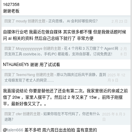
1627358
谢谢老板
回复了 moudy 创建的主题
正向思维， AI 会利好哪些岗位？
2 月 23 日
›
自媒体行业吧 我最近在做自媒体 其实很多都不懂 但是我做话题时候
问 ai 相关的资料 然后自己总结下就行了 非常方便
回复了 Moyyyyyyyyyyye 创建的主题
花 4 个月和 3 万刀做了个 Agent 网
2 月
›
8 日
页支持工具 coolvibe.io，手机/PC 都能看，支持自部署，订阅免费送！
NTHJAE6EY5 谢谢 用了试试看
回复了 TeemoYang 创建的主题
原以为国庆过后风平浪静，直到
2025 年 12
›
月 9 日
丈母娘发现了老丈人的网贷……
我直接说结论 你要是替他还了还会有第二次。我家里很近的亲戚之前
借了 20w ，家里人摆平了。然后过 2 年又来了 15w ，前阵子刚摆
平，最新好像又又了。。
回复了 cfer 创建的主题
如果你现在不写代码了，你还有什么
2025 年 8 月 3
›
日
退路？
@
talen666
差不多吧 周六周日出去拍拍 蛮有意思的