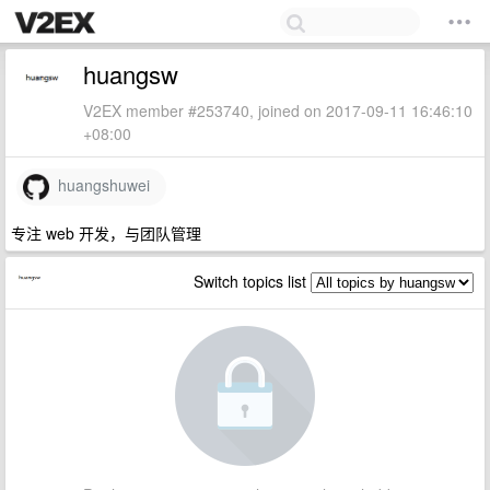
huangsw
V2EX member #253740, joined on 2017-09-11 16:46:10
+08:00
huangshuwei
专注 web 开发，与团队管理
Switch topics list