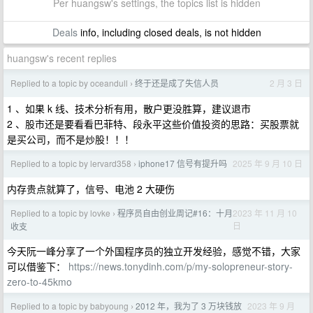
Per huangsw's settings, the topics list is hidden
Deals
info, including closed deals, is not hidden
huangsw's recent replies
Replied to a topic by oceandull
终于还是成了失信人员
2 月 3 日
›
1 、如果 k 线、技术分析有用，散户更没胜算，建议退市
2 、股市还是要看看巴菲特、段永平这些价值投资的思路：买股票就
是买公司，而不是炒股！！！
Replied to a topic by lervard358
iphone17 信号有提升吗
2025 年 9 月 10 日
›
内存贵点就算了，信号、电池 2 大硬伤
Replied to a topic by lovke
程序员自由创业周记#16：十月
2023 年 11 月 10
›
日
收支
今天阮一峰分享了一个外国程序员的独立开发经验，感觉不错，大家
可以借鉴下：
https://news.tonydinh.com/p/my-solopreneur-story-
zero-to-45kmo
Replied to a topic by babyoung
2012 年，我为了 3 万块钱放
2023 年 9 月
›