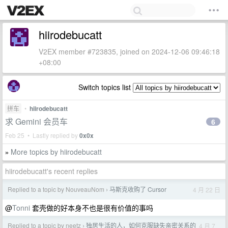
hiirodebucatt
V2EX member #723835, joined on 2024-12-06 09:46:18
+08:00
Switch topics list
拼车
•
hiirodebucatt
求 Gemini 会员车
6
Feb 25 • Lastly replied by
0x0x
More topics by hiirodebucatt
»
hiirodebucatt's recent replies
Replied to a topic by NouveauNom
马斯克收购了 Cursor
4 月 22 日
›
@
Tonni
套壳做的好本身不也是很有价值的事吗
Replied to a topic by neetz
独居生活的人，如何克服缺失亲密关系的
4 月 7
›