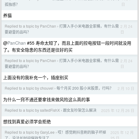
日
孤独感？
养猫
Replied to a topic by PanChan
打算入手小米电器全家桶，有什么需
2 月 24
›
日
要避雷的品吗？
@
PanChan
#55 寿命太短了，而且上面的控电按钮一段时间就没用
了。有安全隐患的东西还是往好的买
Replied to a topic by PanChan
打算入手小米电器全家桶，有什么需
2 月 24
›
日
要避雷的品吗？
上面没有的我补充一个，插座别买
Replied to a topic by chouvel
每个月买 200 股小米股票，行吗？
2 月 10 日
›
为什么一窍不通还要拿钱来做风险这么高的事
Replied to a topic by saltedFishX
跟女友吵架怎么解决
2025 年 12 月 26 日
›
想找到真爱必须学会拒绝
Replied to a topic by GaryLee
哎！感觉刷抖音刷的脑子坏掉
2025 年 12 月
›
25 日
了，没法长时间保持专注了