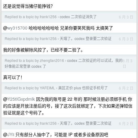
还是说觉得当猪仔能挣钱？
Replied to a topic by frank1256
codex 二次验证消失了
6 月 3 日
›
@
wy315700
哈哈哈哈哈哈哈 兄弟你要笑死我吗 太搞笑了
Replied to a topic by frank1256
天塌了。codex 登录要二次验证
6 月 3 日
›
我的好像被解除风控了，已经不要二验了。
Replied to a topic by zhengfan2016
codex 二次验证的可以试试，我的
6 月 3
›
日
好像能正常登录 codex 了
真可以了！
Replied to a topic by YAFEIML
美区正价 plus 也验证手机号了
6 月 2 日
›
@
Y25tIGxpdmlk
因为我的账号是 22 年的 那时候注册必须绑手机 你
的应该是开放注册后的号，接了这次后就绑定了，下次如果还弹短信
验证就是这个号码了。
Replied to a topic by frank1256
天塌了。codex 登录要二次验证
6 月 2 日
›
@
JYii
只有部分人抽中了，可能是 IP 或者多设备原因吧