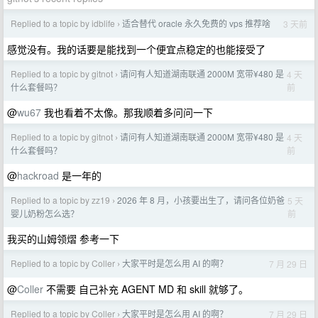
Replied to a topic by idblife
适合替代 oracle 永久免费的 vps 推荐啥
3 天前
›
感觉没有。我的话要是能找到一个便宜点稳定的也能接受了
Replied to a topic by gitnot
请问有人知道湖南联通 2000M 宽带¥480 是
4 天
›
前
什么套餐吗？
@
wu67
我也看着不太像。那我顺着多问问一下
Replied to a topic by gitnot
请问有人知道湖南联通 2000M 宽带¥480 是
4 天
›
前
什么套餐吗？
@
hackroad
是一年的
Replied to a topic by zz19
2026 年 8 月，小孩要出生了，请问各位奶爸
5 天
›
前
婴儿奶粉怎么选？
我买的山姆领熠 参考一下
Replied to a topic by Coller
大家平时是怎么用 AI 的啊？
7 月 29 日
›
@
Coller
不需要 自己补充 AGENT MD 和 skill 就够了。
Replied to a topic by Coller
大家平时是怎么用 AI 的啊？
7 月 29 日
›