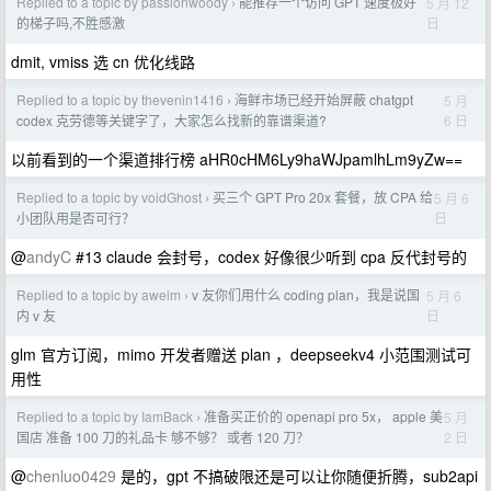
Replied to a topic by passionwoody
能推荐一个访问 GPT 速度极好
5 月 12
›
日
的梯子吗,不胜感激
dmit, vmiss 选 cn 优化线路
Replied to a topic by thevenin1416
海鲜市场已经开始屏蔽 chatgpt
5 月
›
6 日
codex 克劳德等关键字了，大家怎么找新的靠谱渠道?
以前看到的一个渠道排行榜 aHR0cHM6Ly9haWJpamlhLm9yZw==
Replied to a topic by voidGhost
买三个 GPT Pro 20x 套餐，放 CPA 给
5 月 6
›
日
小团队用是否可行？
@
andyC
#13 claude 会封号，codex 好像很少听到 cpa 反代封号的
Replied to a topic by aweim
v 友你们用什么 coding plan，我是说国
5 月 6
›
日
内 v 友
glm 官方订阅，mimo 开发者赠送 plan ，deepseekv4 小范围测试可
用性
Replied to a topic by IamBack
准备买正价的 openapi pro 5x， apple 美
5 月
›
2 日
国店 准备 100 刀的礼品卡 够不够？ 或者 120 刀？
@
chenluo0429
是的，gpt 不搞破限还是可以让你随便折腾，sub2api