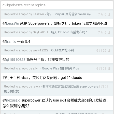
evilgod528's recent replies
Replied to a topic by LessWu
佬， Ponytail 真的能省 token 吗？
7 月 6 日
›
@
LessWu
就是 Superpowers ，卸掉之后，token 我感觉都刷不动
Replied to a topic by SayHelloHi
明天 GPT-5.6 有望发布吗？
7 月 6 日
›
@
frantic
一直 5.4
Replied to a topic by www12222
GLM 根本抢不到
6 月 26 日
›
@
qf19910623
新账号半价，找找有链接的
Replied to a topic by allyn
Google Play 如何购买 Plus
6 月 23 日
›
招行全币种 visa ，美区订阅没问题，gpt 和 claude
Replied to a topic by layxy
有时候感觉言出法随比使用 superpowers
5 月 28
›
日
更方便快捷
@
nexuszjq
superpower 默认的 use skill 会拦截大部分的开发描述，
怎么做到的切换？