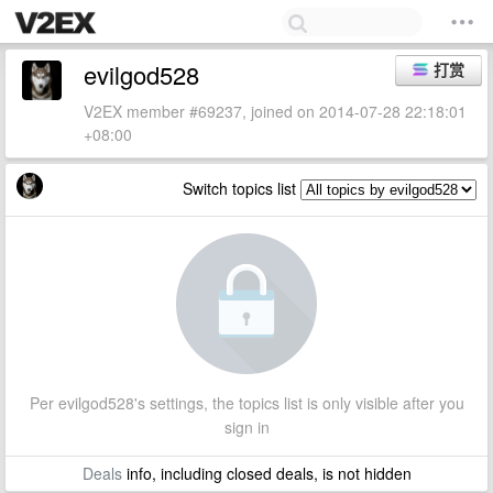
evilgod528
打赏
V2EX member #69237, joined on 2014-07-28 22:18:01
+08:00
Switch topics list
Per evilgod528's settings, the topics list is only visible after you
sign in
Deals
info, including closed deals, is not hidden