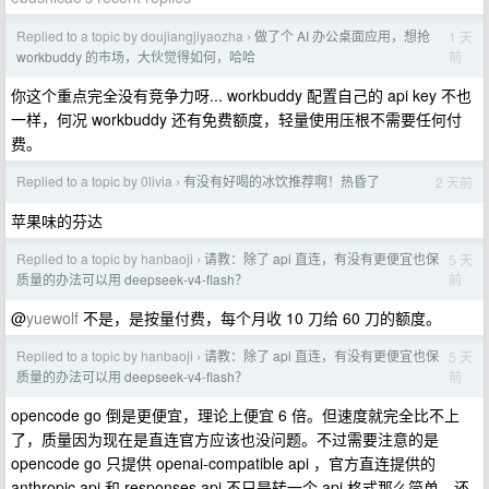
Replied to a topic by doujiangjiyaozha
做了个 AI 办公桌面应用，想抢
1 天
›
前
workbuddy 的市场，大伙觉得如何，哈哈
你这个重点完全没有竞争力呀... workbuddy 配置自己的 api key 不也
一样，何况 workbuddy 还有免费额度，轻量使用压根不需要任何付
费。
Replied to a topic by 0livia
有没有好喝的冰饮推荐啊！热昏了
2 天前
›
苹果味的芬达
Replied to a topic by hanbaoji
请教：除了 api 直连，有没有更便宜也保
5 天
›
前
质量的办法可以用 deepseek-v4-flash？
@
yuewolf
不是，是按量付费，每个月收 10 刀给 60 刀的额度。
Replied to a topic by hanbaoji
请教：除了 api 直连，有没有更便宜也保
5 天
›
前
质量的办法可以用 deepseek-v4-flash？
opencode go 倒是更便宜，理论上便宜 6 倍。但速度就完全比不上
了，质量因为现在是直连官方应该也没问题。不过需要注意的是
opencode go 只提供 openai-compatible api ，官方直连提供的
anthropic api 和 responses api 不只是转一个 api 格式那么简单，还