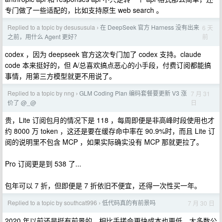
专门做了一些适配的，比如支持原生 web search 。
Replied to a topic by desususula
在 DeepSeek 官方 Harness 没有出来
6 天
›
前
之前，用什么 Agent 更好？
codex ，因为 deepseek 官方这次专门加了 codex 支持。claude
code 本来挺好的，但 A/总喜欢搞点恶心的小手段，付费订阅都能搞
事情，用第三方模型就更不用说了。
Replied to a topic by nng
GLM Coding Plan 编码套餐要更新 V3 涨
7 月 31
›
日
价了 @_@
贵，Lite 订阅包月的情况下是 118 ，每周即便是非高峰时段使用也才
约 8000 万 token ，这还是要在缓存命中率在 90.9%时，而且 Lite 订
阅的说明里不包含 MCP ，如果实际确实没有 MCP 那就更拉了。
Pro 订阅更是到 538 了...
包年可以 7 折，但即便是 7 折依旧不便宜，还得一次性买一年。
Replied to a topic by southcat996
低代码真的有前景吗
7 月 30 日
›
2020 年以前还是挺有前景的，相比手搓会更快成本也更低，大多数公