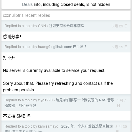
Deals
info, including closed deals, is not hidden
cxxnullptr's recent replies
Replied to a topic by CNN
谷歌支持修改邮箱前缀
6 月 23 日
›
感谢分享！
Replied to a topic by huang9
github.com/ 挂了吗 ?
5 月 15 日
›
打不开
No server is currently available to service your request.
Sorry about that. Please try refreshing and contact us if the
problem persists.
Replied to a topic by zjyg1993
给兄弟们推荐一个我发现的 NAS 音乐
4 月 7
›
日
播放器，附带兑换码
不支持 SMB 吗
Replied to a topic by kamisamayo
2026 年，个人开发首选是直接走
3 月 30
›
日
原生还是走 RN 或 flutter