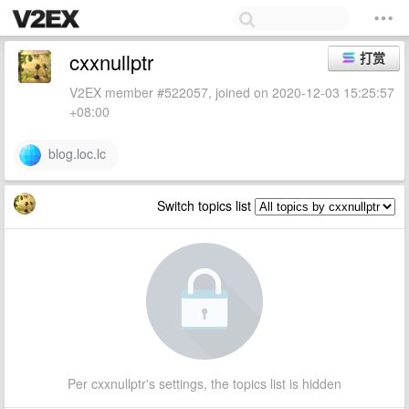
cxxnullptr
打赏
V2EX member #522057, joined on 2020-12-03 15:25:57
+08:00
blog.loc.lc
Switch topics list
Per cxxnullptr's settings, the topics list is hidden