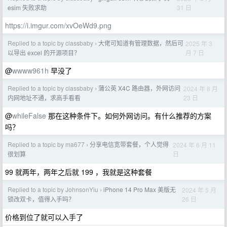
31 日
esim 失败求助
https://i.imgur.com/xvOeWd9.png
Replied to a topic by classbaby
大佬可知道有管理数据，然后可
2025 年 3
›
月 7 日
以导出 excel 的开源项目？
@
wwww961h
早没了
Replied to a topic by classbaby
蒲公英 X4C 路由器，外网访问
2024 年 8 月
›
23 日
内网地址不通，求高手看看
@
whileFalse
那在这种条件下。如何外网访问。有什么推荐的方案
吗？
Replied to a topic by ma677
分享电信宽带套餐，个人觉得
2024 年 6 月 11
›
日
很划算
99 就两年，两年之后就 199 ，我就是这种套餐
Replied to a topic by JohnsonYiu
iPhone 14 Pro Max 美版无
2024 年 5 月
›
26 日
锁改双卡，值得入手吗？
价格到位了就可以入手了