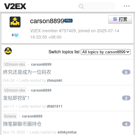
carson8899
打赏
PRO
V2EX member #757405, joined on 2025-07-14
0
16:33:55 +08:00
Switch topics list
V2moon-okx
•
carson8899
终究还是成为一位码农
6
Feb 24 • Lastly replied by
zhouzoki
V2moon-okx
•
carson8899
发帖即挖矿！
2
Jan 11 • Lastly replied by
dfdd1811
Solana
•
carson8899
随笔聊聊币圈持仓
4
Nov 10, 2025 • Lastly replied by
stinkytofux