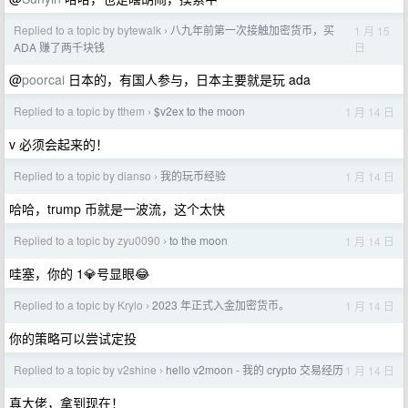
Replied to a topic by bytewalk
八九年前第一次接触加密货币，买
1 月 15
›
日
ADA 赚了两千块钱
@
poorcai
日本的，有国人参与，日本主要就是玩 ada
Replied to a topic by tthem
$v2ex to the moon
1 月 14 日
›
v 必须会起来的！
Replied to a topic by dianso
我的玩币经验
1 月 14 日
›
哈哈，trump 币就是一波流，这个太快
Replied to a topic by zyu0090
to the moon
1 月 14 日
›
哇塞，你的 1💎号显眼😂
Replied to a topic by Krylo
2023 年正式入金加密货币。
1 月 14 日
›
你的策略可以尝试定投
Replied to a topic by v2shine
hello v2moon - 我的 crypto 交易经历
1 月 14 日
›
真大佬，拿到现在！