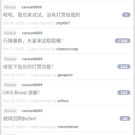
Faucet
•
carson8899
哈哈，我也来试试，没有打赏给我的
1
Oct 16, 2025 • Lastly replied by
zhyf007
Solana
•
carson8899
行情暴跌，大家来这取取暖！
1188
Oct 31, 2025 • Lastly replied by
chosen1cwp
Solana
•
carson8899
体验下站长的打赏功能！
343
Sep 25, 2025 • Lastly replied by
gangster
Solana
•
carson8899
OKX-Boost 讲解！
102
Sep 15, 2025 • Lastly replied by
arihca
Solana
•
carson8899
继续回购$v2ex!
40
Sep 11, 2025 • Lastly replied by
chenchenze